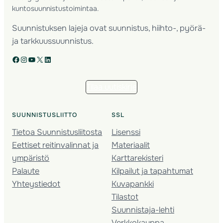
kuntosuunnistustoimintaa.
Suunnistuksen lajeja ovat suunnistus, hiihto-, pyörä-
ja tarkkuussuunnistus.
Facebook
Instagram
YouTube
X
LinkedIn
Tilaa uutiskirje
SUUNNISTUSLIITTO
SSL
Tietoa Suunnistusliitosta
Lisenssi
Eettiset reitinvalinnat ja
Materiaalit
ympäristö
Karttarekisteri
Palaute
Kilpailut ja tapahtumat
Yhteystiedot
Kuvapankki
Tilastot
Suunnistaja-lehti
Verkkokauppa