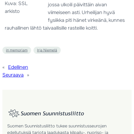
Kuva: SSL
jossa ulkoili päivittäin aivan
arkisto
viimeiseen asti. Urheilijan hyvä
fysiikka piti hänet virkeänä, kunnes
rauhallinen lähtö taivaallisille rasteille koitti.
in memoriam
Irja Niemelä
«
Edellinen
Seuraava
»
Suomen Suunnistusliitto tukee suunnistusseurojen
edellytyksiä tarjota laadukasta kilpailu-, nuoriso- ja