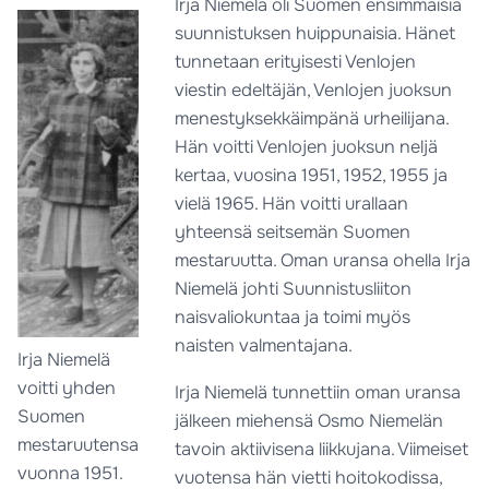
Irja Niemelä oli Suomen ensimmäisiä
suunnistuksen huippunaisia. Hänet
tunnetaan erityisesti Venlojen
viestin edeltäjän, Venlojen juoksun
menestyksekkäimpänä urheilijana.
Hän voitti Venlojen juoksun neljä
kertaa, vuosina 1951, 1952, 1955 ja
vielä 1965. Hän voitti urallaan
yhteensä seitsemän Suomen
mestaruutta. Oman uransa ohella Irja
Niemelä johti Suunnistusliiton
naisvaliokuntaa ja toimi myös
naisten valmentajana.
Irja Niemelä
voitti yhden
Irja Niemelä tunnettiin oman uransa
Suomen
jälkeen miehensä Osmo Niemelän
mestaruutensa
tavoin aktiivisena liikkujana. Viimeiset
vuonna 1951.
vuotensa hän vietti hoitokodissa,