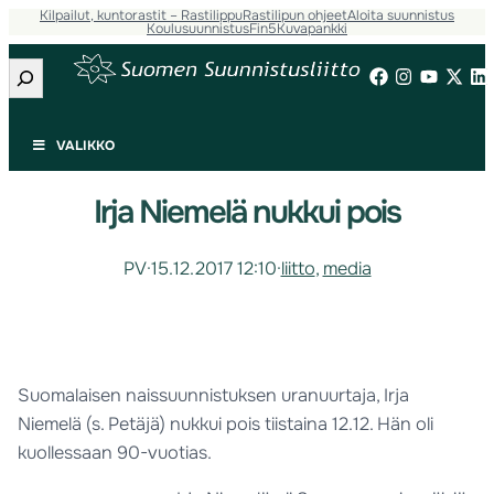
Kilpailut, kuntorastit – Rastilippu
Rastilipun ohjeet
Aloita suunnistus
Koulusuunnistus
Fin5
Kuvapankki
Etsi
VALIKKO
Irja Niemelä nukkui pois
PV
·
15.12.2017 12:10
·
liitto
, 
media
Suomalaisen naissuunnistuksen uranuurtaja, Irja
Niemelä (s. Petäjä) nukkui pois tiistaina 12.12. Hän oli
kuollessaan 90-vuotias.