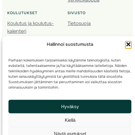
KOULUTUKSET
SIVUSTO
Koulutus ja koulutus­
Tietosuoja
kalenteri
Nuorison koulutukset
Hallinnoi suostumusta
Seura­kehittäminen
Valmentaja­koulutus
Parhaan kokemuksen tarjoamiseksi käytämme teknologioita, kuten
Kartoitus
evästeitä, tallentaaksemme ja/tai käyttääksemme laitetietoja. Näiden
Ratamestari
tekniikoiden hyväksyminen antaa meille mahdollisuuden käsitellä tietoja,
kuten selauskäyttäytymistä tai yksilöllisiä tunnuksia tällä sivustolla.
Suostumuksen jättäminen tai peruuttaminen voi vaikuttaa sivuston
Suomen Suunnistusliitto
© 2025 ·
· Valimotie 10, 00380 Helsinki, Finland
ominaisuuksiin ja toimintoihin.
info(a)suunnistusliitto.fi,
Rastilipun asiat
: rastilippu(a)suunnistusliitto.fi
Hyväksy
Kilpailut ja kuntorastit – Rastilippu
:::
Rastilipun ohjeet
Kiellä
RSS
Näytä asetukset