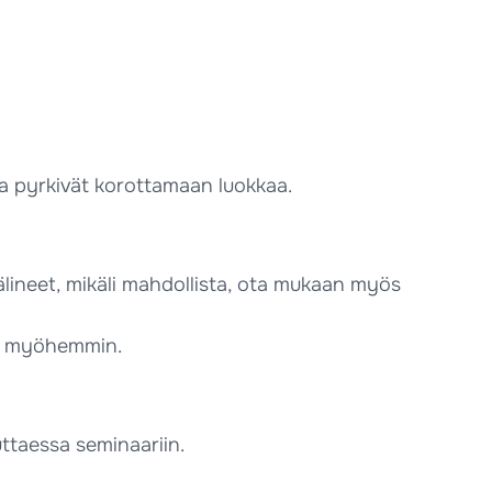
jotka pyrkivät korottamaan luokkaa.
älineet, mikäli mahdollista, ota mukaan myös
lle myöhemmin.
uttaessa seminaariin.