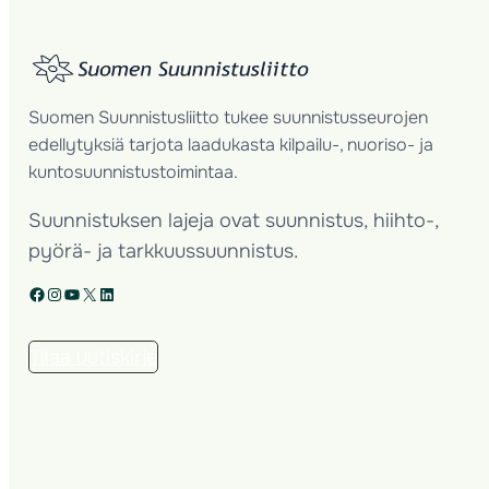
Suomen Suunnistusliitto tukee suunnistusseurojen
edellytyksiä tarjota laadukasta kilpailu-, nuoriso- ja
kuntosuunnistustoimintaa.
Suunnistuksen lajeja ovat suunnistus, hiihto-,
pyörä- ja tarkkuussuunnistus.
Facebook
Instagram
YouTube
X
LinkedIn
Tilaa uutiskirje