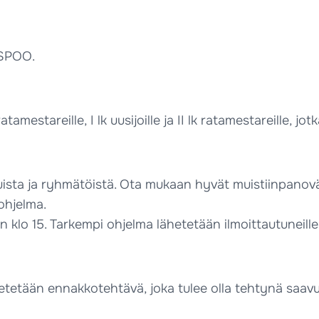
ESPOO.
tamestareille, I lk uusijoille ja II lk ratamestareille, 
luista ja ryhmätöistä. Ota mukaan hyvät muistiinpanov
ohjelma.
noin klo 15. Tarkempi ohjelma lähetetään ilmoittautunei
ähetetään ennakkotehtävä, joka tulee olla tehtynä saav