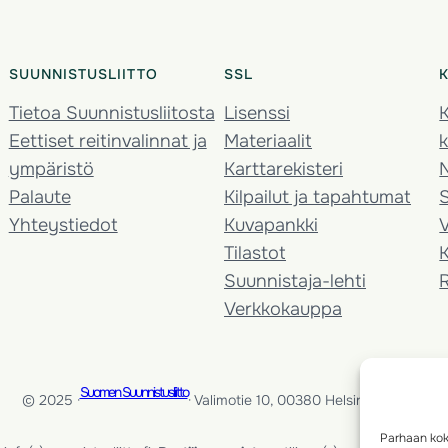
SUUNNISTUSLIITTO
SSL
Tietoa Suunnistusliitosta
Lisenssi
K
Eettiset reitinvalinnat ja
Materiaalit
k
ympäristö
Karttarekisteri
Palaute
Kilpailut ja tapahtumat
Yhteystiedot
Kuvapankki
V
Tilastot
K
Suunnistaja-lehti
Verkkokauppa
Suomen Suunnistusliitto
© 2025 ·
· Valimotie 10, 00380 Helsinki, Finland
Parhaan kok