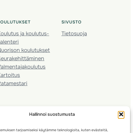
KOULUTUKSET
SIVUSTO
oulutus ja koulutus­
Tietosuoja
alenteri
Nuorison koulutukset
Seura­kehittäminen
almentaja­koulutus
artoitus
Ratamestari
Hallinnoi suostumusta
emuksen tarjoamiseksi käytämme teknologioita, kuten evästeitä,