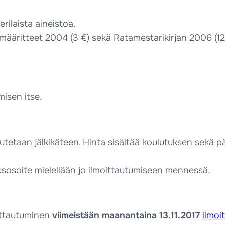
rilaista aineistoa.
nmääritteet 2004 (3 €) sekä Ratamestarikirjan 2006 (12
isen itse.
utetaan jälkikäteen. Hinta sisältää koulutuksen sekä 
usosoite mielellään jo ilmoittautumiseen mennessä.
ittautuminen
viimeistään maanantaina 13.11.2017
ilmoi