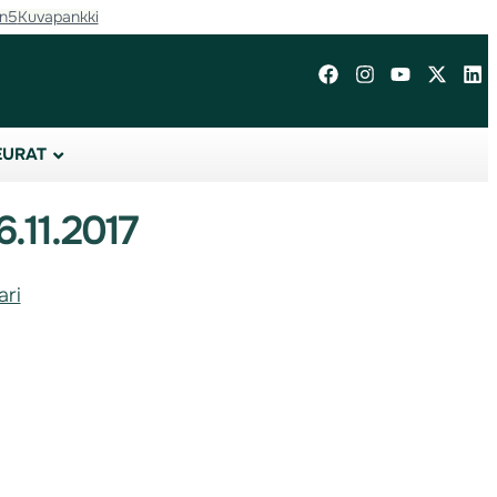
in5
Kuvapankki
EURAT
.11.2017
ari