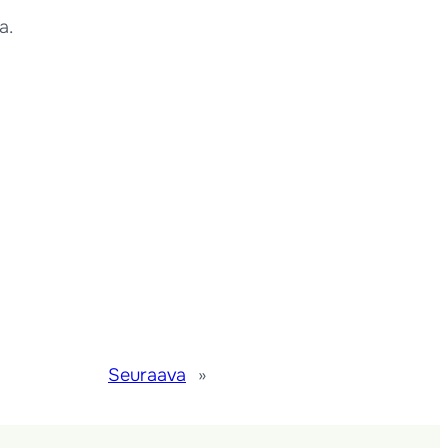
a.
Seuraava
»