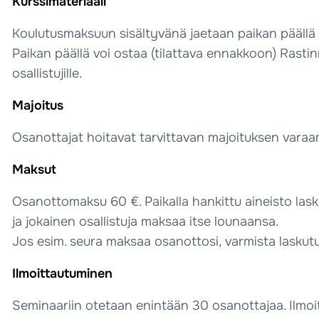
Kurssimateriaali
Koulutusmaksuun sisältyvänä jaetaan paikan päällä e
Paikan päällä voi ostaa (tilattava ennakkoon) Rasti
osallistujille.
Majoitus
Osanottajat hoitavat tarvittavan majoituksen varaam
Maksut
Osanottomaksu 60 €. Paikalla hankittu aineisto lask
ja jokainen osallistuja maksaa itse lounaansa.
Jos esim. seura maksaa osanottosi, varmista laskut
Ilmoittautuminen
Seminaariin otetaan enintään 30 osanottajaa. Ilmo