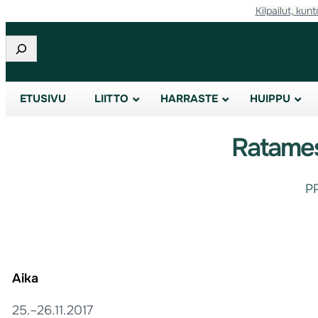
Kilpailut, kunt
Etsi
ETUSIVU
LIITTO
HARRASTE
HUIPPU
Ratames
P
Aika
25.–26.11.2017