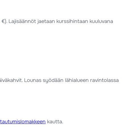
 €). Lajisäännöt jaetaan kurssihintaan kuuluvana
päiväkahvit. Lounas syödään lähialueen ravintolassa
ttautumislomakkeen
kautta.