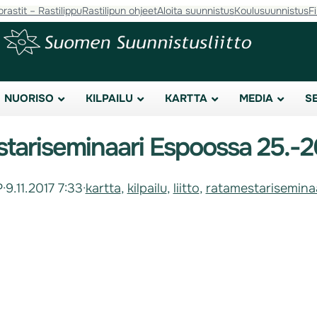
orastit – Rastilippu
Rastilipun ohjeet
Aloita suunnistus
Koulusuunnistus
F
NUORISO
KILPAILU
KARTTA
MEDIA
S
tariseminaari Espoossa 25.-26
P
·
9.11.2017 7:33
·
kartta
, 
kilpailu
, 
liitto
, 
ratamestarisemina