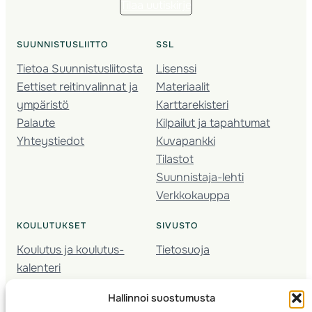
Tilaa uutiskirje
SUUNNISTUSLIITTO
SSL
Tietoa Suunnistusliitosta
Lisenssi
Eettiset reitinvalinnat ja
Materiaalit
ympäristö
Karttarekisteri
Palaute
Kilpailut ja tapahtumat
Yhteystiedot
Kuvapankki
Tilastot
Suunnistaja-lehti
Verkkokauppa
KOULUTUKSET
SIVUSTO
Koulutus ja koulutus­
Tietosuoja
kalenteri
Nuorison koulutukset
Hallinnoi suostumusta
Seura­kehittäminen