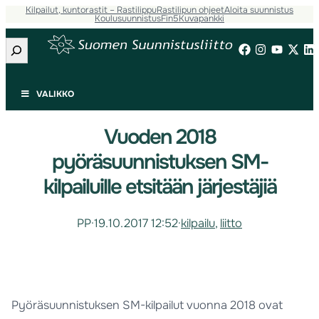
Kilpailut, kuntorastit – Rastilippu
Rastilipun ohjeet
Aloita suunnistus
Koulusuunnistus
Fin5
Kuvapankki
Etsi
VALIKKO
Vuoden 2018
pyöräsuunnistuksen SM-
kilpailuille etsitään järjestäjiä
PP
·
19.10.2017 12:52
·
kilpailu
, 
liitto
Pyöräsuunnistuksen SM-kilpailut vuonna 2018 ovat