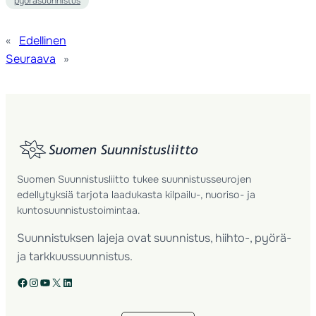
pyöräsuunnistus
«
Edellinen
Seuraava
»
Suomen Suunnistusliitto tukee suunnistusseurojen
edellytyksiä tarjota laadukasta kilpailu-, nuoriso- ja
kuntosuunnistustoimintaa.
Suunnistuksen lajeja ovat suunnistus, hiihto-, pyörä-
ja tarkkuussuunnistus.
Facebook
Instagram
YouTube
X
LinkedIn