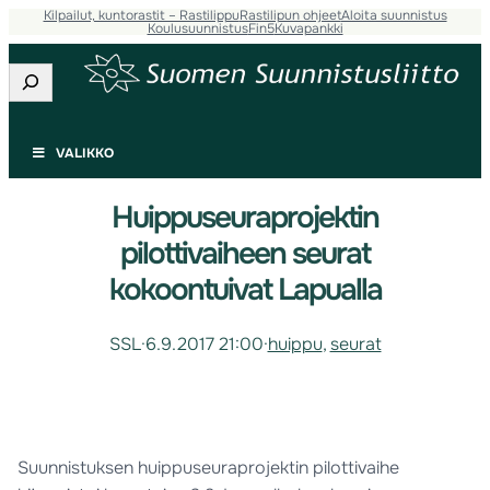
Kilpailut, kuntorastit – Rastilippu
Rastilipun ohjeet
Aloita suunnistus
Koulusuunnistus
Fin5
Kuvapankki
Etsi
VALIKKO
Huippuseuraprojektin
pilottivaiheen seurat
kokoontuivat Lapualla
SSL
·
6.9.2017 21:00
·
huippu
, 
seurat
Suunni
stuksen huippuseuraprojektin pilottivaihe