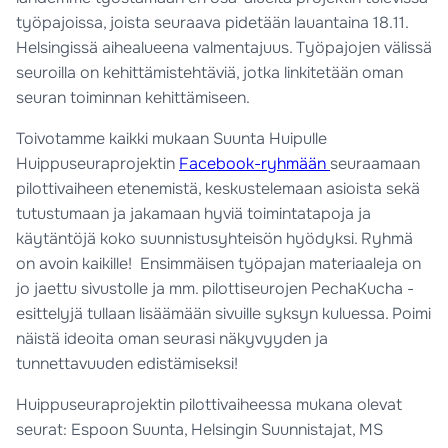
työpajoissa, joista seuraava pidetään lauantaina 18.11.
Helsingissä aihealueena valmentajuus. Työpajojen välissä
seuroilla on kehittämistehtäviä, jotka linkitetään oman
seuran toiminnan kehittämiseen.
Toivotamme kaikki mukaan Suunta Huipulle
Huippuseuraprojektin
Facebook-ryhmään
seuraamaan
pilottivaiheen etenemistä, keskustelemaan asioista sekä
tutustumaan ja jakamaan hyviä toimintatapoja ja
käytäntöjä koko suunnistusyhteisön hyödyksi. Ryhmä
on avoin kaikille! Ensimmäisen työpajan materiaaleja on
jo jaettu sivustolle ja mm. pilottiseurojen PechaKucha -
esittelyjä tullaan lisäämään sivuille syksyn kuluessa. Poimi
näistä ideoita oman seurasi näkyvyyden ja
tunnettavuuden edistämiseksi!
Huippuseuraprojektin pilottivaiheessa mukana olevat
seurat: Espoon Suunta, Helsingin Suunnistajat, MS