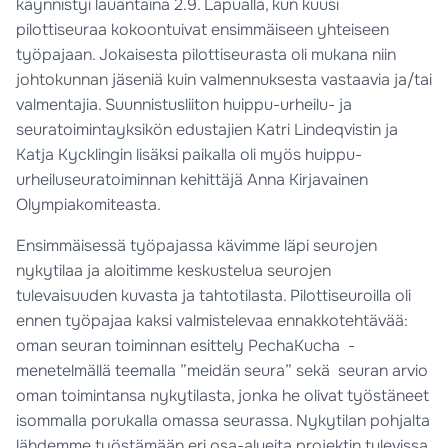
käynnistyi lauantaina 2.9. Lapualla, kun kuusi
pilottiseuraa kokoontuivat ensimmäiseen yhteiseen
työpajaan. Jokaisesta pilottiseurasta oli mukana niin
johtokunnan jäseniä kuin valmennuksesta vastaavia ja/tai
valmentajia. Suunnistusliiton huippu-urheilu- ja
seuratoimintayksikön edustajien Katri Lindeqvistin ja
Katja Kycklingin lisäksi paikalla oli myös huippu-
urheiluseuratoiminnan kehittäjä Anna Kirjavainen
Olympiakomiteasta.
Ensimmäisessä työpajassa kävimme läpi seurojen
nykytilaa ja aloitimme keskustelua seurojen
tulevaisuuden kuvasta ja tahtotilasta. Pilottiseuroilla oli
ennen työpajaa kaksi valmistelevaa ennakkotehtävää:
oman seuran toiminnan esittely PechaKucha -
menetelmällä teemalla ”meidän seura” sekä seuran arvio
oman toimintansa nykytilasta, jonka he olivat työstäneet
isommalla porukalla omassa seurassa. Nykytilan pohjalta
lähdemme työstämään eri osa-alueita projektin tulevissa