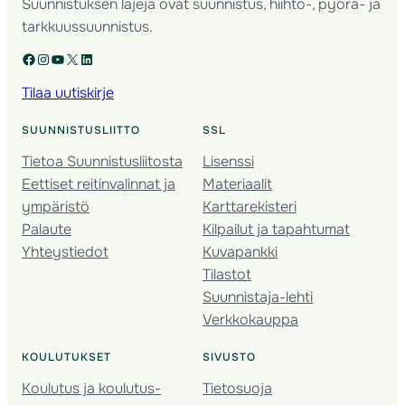
Suunnistuksen lajeja ovat suunnistus, hiihto-, pyörä- ja
tarkkuussuunnistus.
Facebook
Instagram
YouTube
X
LinkedIn
Tilaa uutiskirje
SUUNNISTUSLIITTO
SSL
Tietoa Suunnistusliitosta
Lisenssi
Eettiset reitinvalinnat ja
Materiaalit
ympäristö
Karttarekisteri
Palaute
Kilpailut ja tapahtumat
Yhteystiedot
Kuvapankki
Tilastot
Suunnistaja-lehti
Verkkokauppa
KOULUTUKSET
SIVUSTO
Koulutus ja koulutus­
Tietosuoja