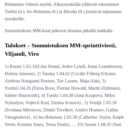
Britannian virheen myötä. Alkuosuuksilla yllätystä rakentaneet
Tsekki (4.), Iso-Britannia (6.) ja Itävalta (8.) joutuivat taipumaan
suosikeille.
Suunnistuksen MM-kisat jatkuvat tiistaina pitkällä matkalla.
Tulokset – Suunnistuksen MM-sprinttiviesti,
Viljandi, Viro
1) Ruotsi 1.03.32(Lina Strand, Jerker Lysell, Jonas Leandersson,
Helena Jansson), 2) Tanska 1.04.02 (Cecilie Friberg Klysner,
Andreas Hougaard Boesen, Tue Lassen, Maja Alm), 3)
Sveitsi1.04.26 (Elena Roos, Florian Howald, Martin Hubmann,
Sabine Hauswirth), 4) Tsekki 1.04.48 (Jana Knapova, Milos
Nykodym, Vojtech Kral, Denisa Kosova) , 5) Venäjä 1.05.18
(Svetlana Mironova, Dmitri Tsvetkov, Andrei Hramov, Galina
Vinogradova) , 6) Iso-Britannia 1.05.58 (Catherine Taylor, Ralph
Street, Kristian Jones, Tessa Strain), … 10) Suomi 1.08.45 (Sari