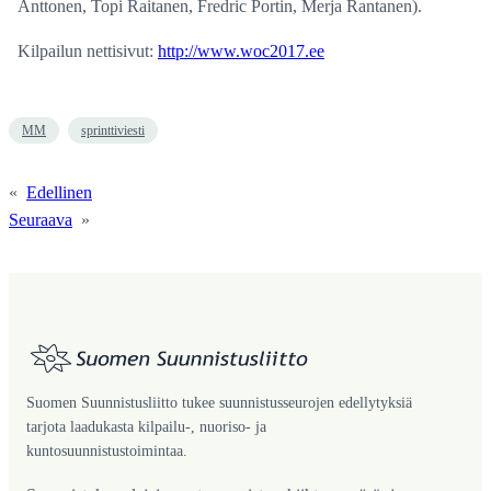
Anttonen, Topi Raitanen, Fredric Portin, Merja Rantanen).
Kilpailun nettisivut:
http://www.woc2017.ee
MM
sprinttiviesti
«
Edellinen
Seuraava
»
Suomen Suunnistusliitto tukee suunnistusseurojen edellytyksiä
tarjota laadukasta kilpailu-, nuoriso- ja
kuntosuunnistustoimintaa.