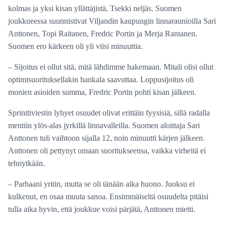
kolmas ja yksi kisan yllättäjistä, Tsekki neljäs. Suomen
joukkueessa suunnistivat Viljandin kaupungin linnaraunioilla Sari
Anttonen, Topi Raitanen, Fredric Portin ja Merja Rantanen.
Suomen ero kärkeen oli yli viisi minuuttia.
– Sijoitus ei ollut sitä, mitä lähdimme hakemaan. Mitali olisi ollut
optimisuorituksellakin hankala saavuttaa. Loppusijoitus oli
monien asioiden summa, Fredric Portin pohti kisan jälkeen.
Sprinttiviestin lyhyet osuudet olivat erittäin fyysisiä, sillä radalla
mentiin ylös-alas jyrkillä linnavalleilla. Suomen aloittaja Sari
Anttonen tuli vaihtoon sijalla 12, noin minuutti kärjen jälkeen.
Anttonen oli pettynyt omaan suoritukseensa, vaikka virheitä ei
tehnytkään.
– Parhaani yritin, mutta se oli tänään aika huono. Juoksu ei
kulkenut, en osaa muuta sanoa. Ensimmäiseltä osuudelta pitäisi
tulla aika hyvin, että joukkue voisi pärjätä, Anttonen mietti.