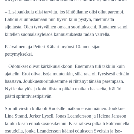
– Lisäpaukkuja olisi tarvittu, jos lähtötilanne olisi ollut parempi.
Lähdin suunnistamaan niin hyvin kuin pystyn, miettimättä
sijoitusta. Olen tyytyväinen omaan suoritukseeni, Rantanen sanoi
kiitellen suomalaisyleisöä kannustuksesta radan varrella.
Päävalmentaja Petteri Kähäri myönsi 10:nnen sijan
pettymykseksi.
– Odotukset olivat kärkikuusikkoon. Enemmän tuli takkiin kuin
ajattelin. Erot olivat isoja muutenkin, sillä rata oli fyysisesti erittäin
haastava. Joukkuesuorituksemme ei riittänyt tänään parempaan.
Nyt leuka ylös ja kohti tiistain pitkän matkan haasteita, Kähäri
päätti sprinttiviestipäivän.
Sprinttiviestin kulta oli Ruotsille matkan ensimmäinen. Joukkue
Lina Strand, Jerker Lysell, Jonas Leandersson ja Helena Jansson
kuului kisan ennakkosuosikeihin. Kisa ratkesi pitkälti kolmannella
osuudella, jonka Leandersson käänsi edukseen Sveitsin ja Iso-