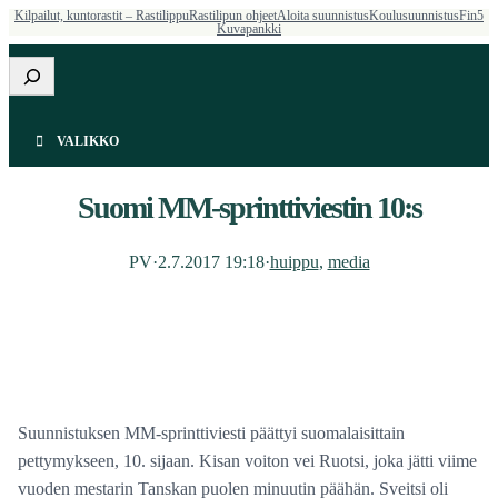
Kilpailut, kuntorastit – Rastilippu
Rastilipun ohjeet
Aloita suunnistus
Koulusuunnistus
Fin5
Kuvapankki
Etsi
VALIKKO
Suomi MM-sprinttiviestin 10:s
PV
·
2.7.2017 19:18
·
huippu
, 
media
Suunnistuksen MM-sprinttiviesti päättyi suomalaisittain
pettymykseen, 10. sijaan. Kisan voiton vei Ruotsi, joka jätti viime
vuoden mestarin Tanskan puolen minuutin päähän. Sveitsi oli