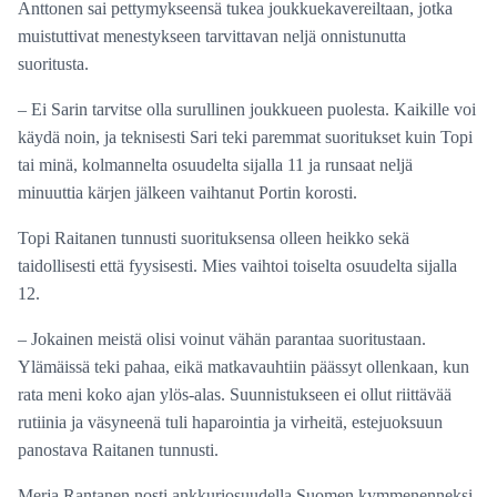
Anttonen sai pettymykseensä tukea joukkuekavereiltaan, jotka
muistuttivat menestykseen tarvittavan neljä onnistunutta
suoritusta.
– Ei Sarin tarvitse olla surullinen joukkueen puolesta. Kaikille voi
käydä noin, ja teknisesti Sari teki paremmat suoritukset kuin Topi
tai minä, kolmannelta osuudelta sijalla 11 ja runsaat neljä
minuuttia kärjen jälkeen vaihtanut Portin korosti.
Topi Raitanen tunnusti suorituksensa olleen heikko sekä
taidollisesti että fyysisesti. Mies vaihtoi toiselta osuudelta sijalla
12.
– Jokainen meistä olisi voinut vähän parantaa suoritustaan.
Ylämäissä teki pahaa, eikä matkavauhtiin päässyt ollenkaan, kun
rata meni koko ajan ylös-alas. Suunnistukseen ei ollut riittävää
rutiinia ja väsyneenä tuli haparointia ja virheitä, estejuoksuun
panostava Raitanen tunnusti.
Merja Rantanen nosti ankkuriosuudella Suomen kymmenenneksi.