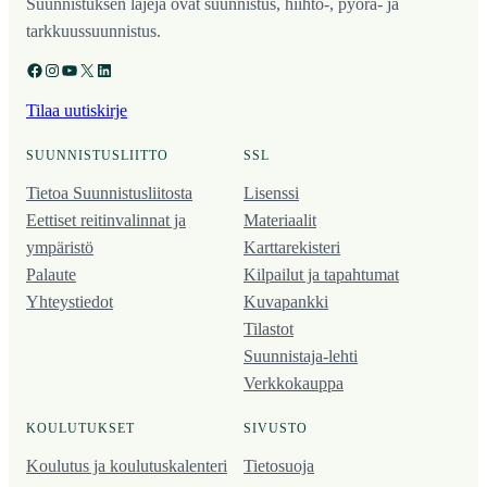
Suunnistuksen lajeja ovat suunnistus, hiihto-, pyörä- ja
tarkkuussuunnistus.
Facebook
Instagram
YouTube
X
LinkedIn
Tilaa uutiskirje
SUUNNISTUSLIITTO
SSL
Tietoa Suunnistusliitosta
Lisenssi
Eettiset reitinvalinnat ja
Materiaalit
ympäristö
Karttarekisteri
Palaute
Kilpailut ja tapahtumat
Yhteystiedot
Kuvapankki
Tilastot
Suunnistaja-lehti
Verkkokauppa
KOULUTUKSET
SIVUSTO
Koulutus ja koulutus­kalenteri
Tietosuoja