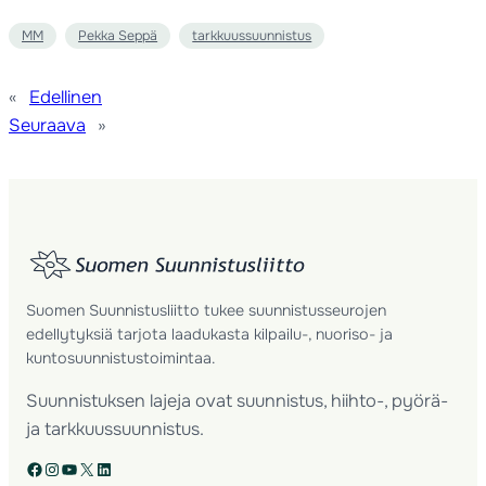
MM
Pekka Seppä
tarkkuussuunnistus
«
Edellinen
Seuraava
»
Suomen Suunnistusliitto tukee suunnistusseurojen
edellytyksiä tarjota laadukasta kilpailu-, nuoriso- ja
kuntosuunnistustoimintaa.
Suunnistuksen lajeja ovat suunnistus, hiihto-, pyörä-
ja tarkkuussuunnistus.
Facebook
Instagram
YouTube
X
LinkedIn