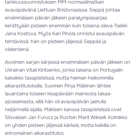
tarkkuussuunnistuksen MM-normaalimatkan
avauspäivänä Liettuan Bristonasissa. Seppä johtaa
ensimmäisen päivän jälkeen paralympiasarjaa
kerättyään pisteen enemmän kuin toisena oleva Tsekki
Jana Kostova. Myös Kari Pinola onnistui avauspäivän
tehtävissä: hän on pisteen jäljessä Seppää ja
viidentenä.
Avoimen sarjan kärjessä ensimmäisen päivän jälkeen on
Ukrainan Vitali Kiritsenko, jonka takana on Portugalin
kaksikko tasapisteissä, mutta hieman heikommilla
aikarastituloksilla. Suomen Pinja Mäkinen lähtee
lauantaina toiseen kisapäivään mainiosta takaa-
ajoasemasta, sillä hän oli avauspäivän jaetulla
neljännellä sijalla. Mäkisen kanssa tasapisteissä ovat
Slovakian Jan Furucz ja Ruotsin Marit Wiksell. Kolmikko
on yhden pisteen jäljessä kärkeä, mutta kaikilla on
erinomainen aikarastitulos.