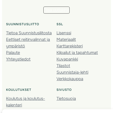
Tilaa uutiskirje
SUUNNISTUSLIITTO
SSL
Tietoa Suunnistusliitosta
Lisenssi
Eettiset reitinvalinnat ja
Materiaalit
ympäristö
Karttarekisteri
Palaute
Kilpailut ja tapahtumat
Yhteystiedot
Kuvapankki
Tilastot
Suunnistaja-lehti
Verkkokauppa
KOULUTUKSET
SIVUSTO
Koulutus ja koulutus­
Tietosuoja
kalenteri
Nuorison koulutukset