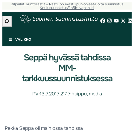
Kilpailut, kuntorastit – Rastilippu
Rastilipun ohjeet
Aloita suunnistus
Koulusuunnistus
Fin5
Kuvapankki
Etsi
VALIKKO
Seppä hyvässä tahdissa
MM-
tarkkuussuunnistuksessa
PV
·
13.7.2017 21:17
·
huippu
, 
media
Pekka Seppä oli mainiossa tahdissa