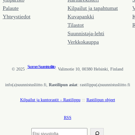
Palaute
Kilpailut ja tapahtumat
V
Yhteystiedot
Kuvapankki
K
Tilastot
R
Suunnistaja-lehti
Verkkokauppa
Suomen Suunnistusliitto
© 2025 ·
· Valimotie 10, 00380 Helsinki, Finland
info(a)suunnistusliitto.fi,
Rastilipun asiat
: rastilippu(a)suunnistusliitto.fi
Kilpailut ja kuntorastit – Rastilippu
:::
Rastilipun ohjeet
RSS
Etsi