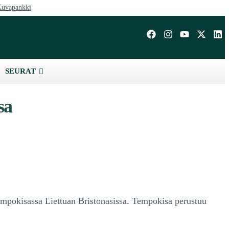
uvapankki
SEURAT
sa
empokisassa Liettuan Bristonasissa. Tempokisa perustuu