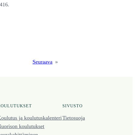
416.
Seuraava
»
KOULUTUKSET
SIVUSTO
oulutus ja koulutus­kalenteri
Tietosuoja
uorison koulutukset
eura­kehittäminen