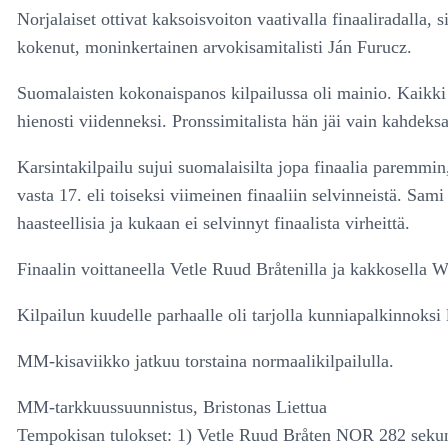
Norjalaiset ottivat kaksoisvoiton vaativalla finaaliradalla, 
kokenut, moninkertainen arvokisamitalisti Ján Furucz.
Suomalaisten kokonaispanos kilpailussa oli mainio. Kaikki ne
hienosti viidenneksi. Pronssimitalista hän jäi vain kahdek
Karsintakilpailu sujui suomalaisilta jopa finaalia paremmin
vasta 17. eli toiseksi viimeinen finaaliin selvinneistä. S
haasteellisia ja kukaan ei selvinnyt finaalista virheittä.
Finaalin voittaneella Vetle Ruud Bråtenilla ja kakkosella Wa
Kilpailun kuudelle parhaalle oli tarjolla kunniapalkinnoks
MM-kisaviikko jatkuu torstaina normaalikilpailulla.
MM-tarkkuussuunnistus, Bristonas Liettua
Tempokisan tulokset: 1) Vetle Ruud Bråten NOR 282 sekun