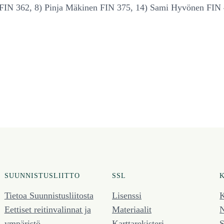
 FIN 362, 8) Pinja Mäkinen FIN 375, 14) Sami Hyvönen FIN 
SUUNNISTUSLIITTO
SSL
Tietoa Suunnistusliitosta
Lisenssi
K
Eettiset reitinvalinnat ja
Materiaalit
N
ympäristö
Karttarekisteri
S