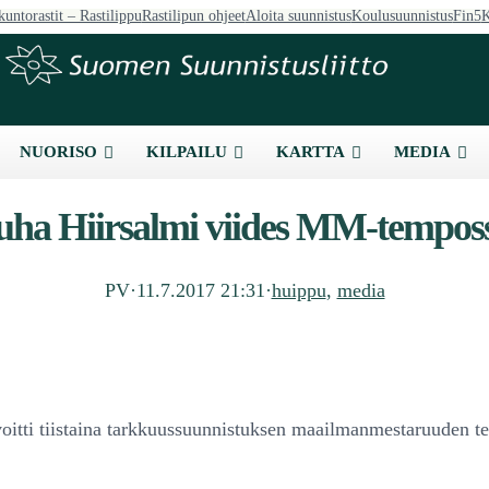
kuntorastit – Rastilippu
Rastilipun ohjeet
Aloita suunnistus
Koulusuunnistus
Fin5
K
NUORISO
KILPAILU
KARTTA
MEDIA
uha Hiirsalmi viides MM-tempos
PV
·
11.7.2017 21:31
·
huippu
, 
media
oitti tiistaina tarkkuussuunnistuksen maailmanmestaruuden t
.