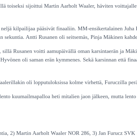
sillä toiseksi sijoittui Martin Aarholt Waaler, häviten voittajal
ljä kilpailijaa pääsivät finaaliin. MM-ensikertalainen Juha Hi
san sekuntia. Antti Rusanen oli seitsemäs, Pinja Mäkinen kahd
, sillä Rusanen voitti aamupäivällä oman karsintaerän ja Mäkine
ami Hyvönen oli saman erän kymmenes. Sekä karsinnan että fin
alerillakin oli lopputuloksissa kolme virhettä, Furuczilla perät
i lento kuumailmapalloa heti mitalien jaon jälkeen, mutta lent
tia, 2) Martin Aarholt Waaler NOR 286, 3) Jan Furucz SVK 