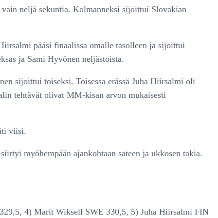
le vain neljä sekuntia. Kolmanneksi sijoittui Slovakian
irsalmi pääsi finaalissa omalle tasolleen ja sijoittui
eksas ja Sami Hyvönen neljästoista.
n sijoittui toiseksi. Toisessa erässä Juha Hiirsalmi oli
aalin tehtävät olivat MM-kisan arvon mukaisesti
i viisi.
o siirtyi myöhempään ajankohtaan sateen ja ukkosen takia.
329,5, 4) Marit Wiksell SWE 330,5, 5) Juha Hiirsalmi FIN