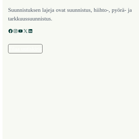
Suunnistuksen lajeja ovat suunnistus, hiihto-, pyörä- ja
tarkkuussuunnistus.
Facebook
Instagram
YouTube
X
LinkedIn
Tilaa uutiskirje