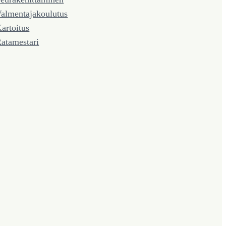
almentaja­koulutus
artoitus
atamestari