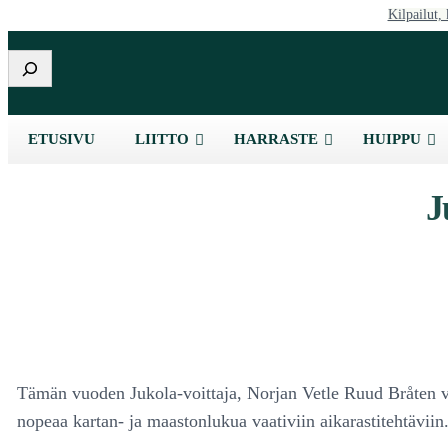
Kilpailut, 
Etsi
ETUSIVU
LIITTO
HARRASTE
HUIPPU
J
Tämän vuoden Jukola-voittaja, Norjan Vetle Ruud Bråten v
nopeaa kartan- ja maastonlukua vaativiin aikarastitehtäviin