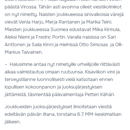
päästä Virossa. Tähän asti avoinna olleet viestikolmikot
on nyt nimetty. Naisten joukkueessa sinivalkoisia värejä
vievät Venla Harju, Merja Rantanen ja Marika Teini.
Miesten joukkueessa Suomea edustavat Miika Kirmula,
Aleksi Niemi ja Fredric Portin. Varalla naisissa on Sari
Anttonen ja Saila Kinni ja miehissä Otto Simosas ja Olli-
Markus Taivainen.
– Halusimme antaa nyt nimetyille urheilijoille riittävästi
aikaa valmistautua omaan ruutuunsa. Kisaviikon vire ja
terveystilanne luonnollisesti vielä katsotaan ennen
lopullisen kokoonpanon ja juoksujärjestyksen
jättämistä, täsmentää päävalmentaja Petteri Kähäri.
Joukkueiden juoksujärjestykset ilmoitetaan viestiä
edeltävän päivän iltana, torstaina 6.7. MM-keskimatkan
jälkeen.