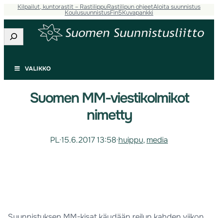
Kilpailut, kuntorastit – Rastilippu
Rastilipun ohjeet
Aloita suunnistus
Koulusuunnistus
Fin5
Kuvapankki
Etsi
VALIKKO
Suomen MM-viestikolmikot
nimetty
PL
·
15.6.2017 13:58
·
huippu
, 
media
Suunnistuksen MM-kisat käydään reilun kahden viikon