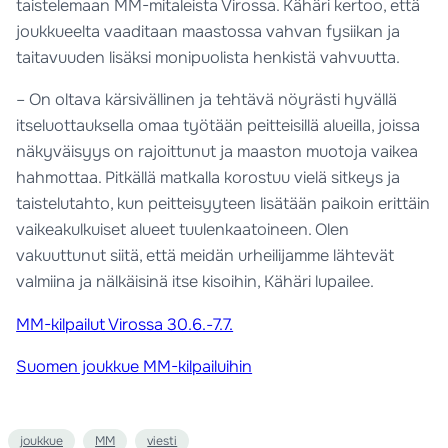
taistelemaan MM-mitaleista Virossa. Kähäri kertoo, että
joukkueelta vaaditaan maastossa vahvan fysiikan ja
taitavuuden lisäksi monipuolista henkistä vahvuutta.
– On oltava kärsivällinen ja tehtävä nöyrästi hyvällä
itseluottauksella omaa työtään peitteisillä alueilla, joissa
näkyväisyys on rajoittunut ja maaston muotoja vaikea
hahmottaa. Pitkällä matkalla korostuu vielä sitkeys ja
taistelutahto, kun peitteisyyteen lisätään paikoin erittäin
vaikeakulkuiset alueet tuulenkaatoineen. Olen
vakuuttunut siitä, että meidän urheilijamme lähtevät
valmiina ja nälkäisinä itse kisoihin, Kähäri lupailee.
MM-kilpailut Virossa 30.6.-7.7.
Suomen joukkue MM-kilpailuihin
joukkue
MM
viesti