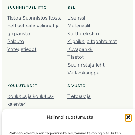
SUUNNISTUSLIITTO
SSL
Tietoa Suunnistusliitosta
Lisenssi
Eettiset reitinvalinnat ja
Materiaalit
ympäristö
Karttarekisteri
Palaute
Kilpailut ja tapahtumat
Yhteystiedot
Kuvapankki
Tilastot
Suunnistaja-lehti
Verkkokauppa
KOULUTUKSET
SIVUSTO
Koulutus ja koulutus­
Tietosuoja
kalenteri
Nuorison koulutukset
Hallinnoi suostumusta
Seura­kehittäminen
Valmentaja­koulutus
Parhaan kokemuksen tarjoamiseksi käytämme teknologioita, kuten