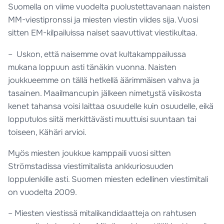
Suomella on viime vuodelta puolustettavanaan naisten
MM-viestipronssi ja miesten viestin viides sija. Vuosi
sitten EM-kilpailuissa naiset saavuttivat viestikultaa.
– Uskon, että naisemme ovat kultakamppailussa
mukana loppuun asti tänäkin vuonna. Naisten
joukkueemme on tällä hetkellä äärimmäisen vahva ja
tasainen. Maailmancupin jälkeen nimetystä viisikosta
kenet tahansa voisi laittaa osuudelle kuin osuudelle, eikä
lopputulos siitä merkittävästi muuttuisi suuntaan tai
toiseen, Kähäri arvioi.
Myös miesten joukkue kamppaili vuosi sitten
Strömstadissa viestimitalista ankkuriosuuden
loppulenkille asti. Suomen miesten edellinen viestimitali
on vuodelta 2009.
– Miesten viestissä mitalikandidaatteja on rahtusen