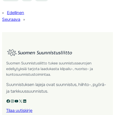
«
Edellinen
Seuraava
»
Suomen Suunnistusliitto tukee suunnistusseurojen
edellytyksiä tarjota laadukasta kilpailu-, nuoriso- ja
kuntosuunnistustoimintaa.
Suunnistuksen lajeja ovat suunnistus, hiihto-, pyörä-
ja tarkkuussuunnistus.
Facebook
Instagram
YouTube
X
LinkedIn
Tilaa uutiskirje