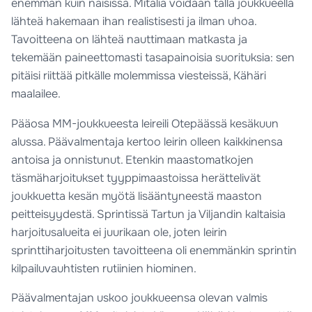
enemmän kuin naisissa. Mitalia voidaan tällä joukkueella
lähteä hakemaan ihan realistisesti ja ilman uhoa.
Tavoitteena on lähteä nauttimaan matkasta ja
tekemään paineettomasti tasapainoisia suorituksia: sen
pitäisi riittää pitkälle molemmissa viesteissä, Kähäri
maalailee.
Pääosa MM-joukkueesta leireili Otepäässä kesäkuun
alussa. Päävalmentaja kertoo leirin olleen kaikkinensa
antoisa ja onnistunut. Etenkin maastomatkojen
täsmäharjoitukset tyyppimaastoissa herättelivät
joukkuetta kesän myötä lisääntyneestä maaston
peitteisyydestä. Sprintissä Tartun ja Viljandin kaltaisia
harjoitusalueita ei juurikaan ole, joten leirin
sprinttiharjoitusten tavoitteena oli enemmänkin sprintin
kilpailuvauhtisten rutiinien hiominen.
Päävalmentajan uskoo joukkueensa olevan valmis