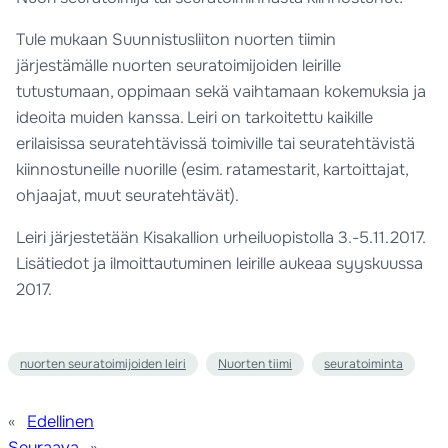
Tule mukaan Suunnistusliiton nuorten tiimin
järjestämälle nuorten seuratoimijoiden leirille
tutustumaan, oppimaan sekä vaihtamaan kokemuksia ja
ideoita muiden kanssa. Leiri on tarkoitettu kaikille
erilaisissa seuratehtävissä toimiville tai seuratehtävistä
kiinnostuneille nuorille (esim. ratamestarit, kartoittajat,
ohjaajat, muut seuratehtävät).
Leiri järjestetään Kisakallion urheiluopistolla 3.-5.11.2017.
Lisätiedot ja ilmoittautuminen leirille aukeaa syyskuussa
2017.
nuorten seuratoimijoiden leiri
Nuorten tiimi
seuratoiminta
«
Edellinen
Seuraava
»