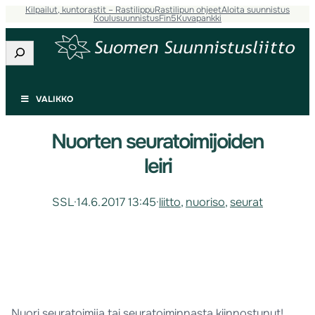
Kilpailut, kuntorastit – Rastilippu
Rastilipun ohjeet
Aloita suunnistus
Koulusuunnistus
Fin5
Kuvapankki
Etsi
VALIKKO
Nuorten seuratoimijoiden
leiri
SSL
·
14.6.2017 13:45
·
liitto
, 
nuoriso
, 
seurat
Nuori seuratoimija tai seuratoiminnasta kiinnostunut!