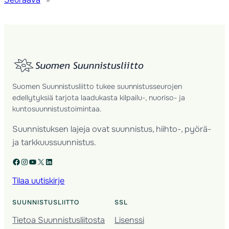
Suomen Suunnistusliitto tukee suunnistusseurojen
edellytyksiä tarjota laadukasta kilpailu-, nuoriso- ja
kuntosuunnistustoimintaa.
Suunnistuksen lajeja ovat suunnistus, hiihto-, pyörä-
ja tarkkuussuunnistus.
Facebook
Instagram
YouTube
X
LinkedIn
Tilaa uutiskirje
SUUNNISTUSLIITTO
SSL
Tietoa Suunnistusliitosta
Lisenssi