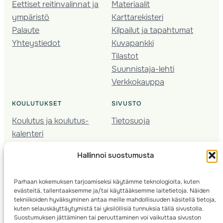
Eettiset reitinvalinnat ja
Materiaalit
ympäristö
Karttarekisteri
Palaute
Kilpailut ja tapahtumat
Yhteystiedot
Kuvapankki
Tilastot
Suunnistaja-lehti
Verkkokauppa
KOULUTUKSET
SIVUSTO
Koulutus ja koulutus­
Tietosuoja
kalenteri
Nuorison koulutukset
Hallinnoi suostumusta
Seura­kehittäminen
Valmentaja­koulutus
Parhaan kokemuksen tarjoamiseksi käytämme teknologioita, kuten
Kartoitus
evästeitä, tallentaaksemme ja/tai käyttääksemme laitetietoja. Näiden
Ratamestari
tekniikoiden hyväksyminen antaa meille mahdollisuuden käsitellä tietoja,
kuten selauskäyttäytymistä tai yksilöllisiä tunnuksia tällä sivustolla.
Suostumuksen jättäminen tai peruuttaminen voi vaikuttaa sivuston
Suomen Suunnistusliitto