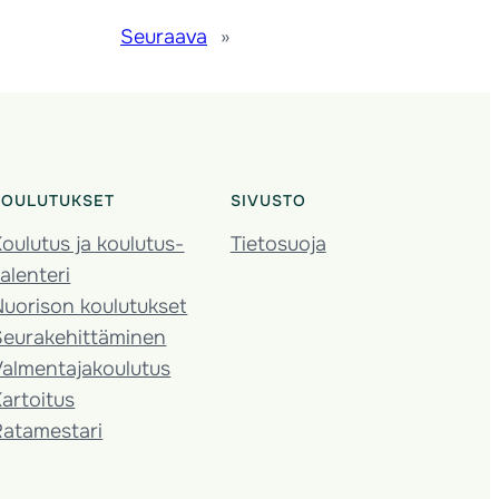
Seuraava
»
KOULUTUKSET
SIVUSTO
oulutus ja koulutus­
Tietosuoja
alenteri
Nuorison koulutukset
Seura­kehittäminen
almentaja­koulutus
artoitus
Ratamestari