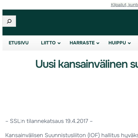
Kilpailut, kunt
Etsi
ETUSIVU
LIITTO
HARRASTE
HUIPPU
Uusi kansainvälinen s
– SSL:n tilannekatsaus 19.4.2017 –
Kansainvälisen Suunnistusliiton (IOF) hallitus hyvä