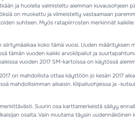
tkään ja huolella valmisteltu aiemman kuvausohjeen pä
nöksiä on muokattu ja viimeistelty vastaamaan paremm
koiden suhteen. Myös ratapiirrosten merkinnät kaikill
irtymäaikaa koko tämä vuosi. Uuden määrityksen muka
össä tämän vuoden kaikki arvokilpailut ja suurtapah
tä kaikissa vuoden 2017 SM-kartoissa on käytössä aie
M 2017 on mahdollista ottaa käyttöön jo kesän 2017 aika
ssä mahdollisimman aikaisin. Kilpailuohjeissa ja -kut
 merkittävästi. Suurin osa karttamerkeistä säilyy enna
halkaisijan osalta. Vain muutama täysin uudennäköinen