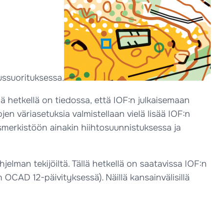
tussuorituksessa.
 hetkellä on tiedossa, että IOF:n julkaisemaan
en väriasetuksia valmistellaan vielä lisää IOF:n
merkistöön ainakin hiihtosuunnistuksessa ja
lman tekijöiltä. Tällä hetkellä on saatavissa IOF:n
CAD 12-päivityksessä). Näillä kansainvälisillä