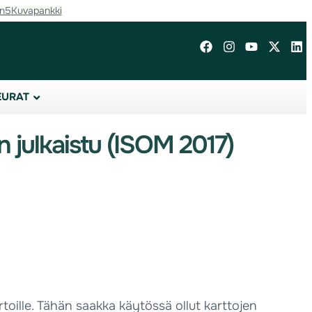
in5
Kuvapankki
EURAT
 julkaistu (ISOM 2017)
toille. Tähän saakka käytössä ollut karttojen