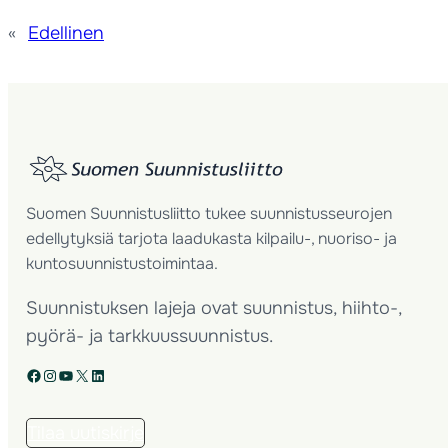
«
Edellinen
Suomen Suunnistusliitto tukee suunnistusseurojen
edellytyksiä tarjota laadukasta kilpailu-, nuoriso- ja
kuntosuunnistustoimintaa.
Suunnistuksen lajeja ovat suunnistus, hiihto-,
pyörä- ja tarkkuussuunnistus.
Facebook
Instagram
YouTube
X
LinkedIn
Tilaa uutiskirje