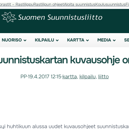
orastit – Rastilippu
Rastilipun ohjeet
Aloita suunnistus
Koulusuunnistus
F
NUORISO
KILPAILU
KARTTA
MEDIA
S
uunnistuskartan kuvausohje on
PP
·
19.4.2017 12:15
·
kartta
, 
kilpailu
, 
liitto
ksyi huhtikuun alussa uudet kuvausohjeet suunnistuskar