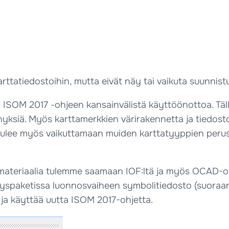
karttatiedostoihin, mutta eivät näy tai vaikuta suunnis
ISOM 2017 -ohjeen kansainvälistä käyttöönottoa. Tällä
yksiä. Myös karttamerkkien värirakennetta ja tiedostoj
 tulee myös vaikuttamaan muiden karttatyyppien perus
 materiaalia tulemme saamaan IOF:ltä ja myös OCAD-ohje
paketissa luonnosvaiheen symbolitiedosto (suoraan O
a ja käyttää uutta ISOM 2017-ohjetta.