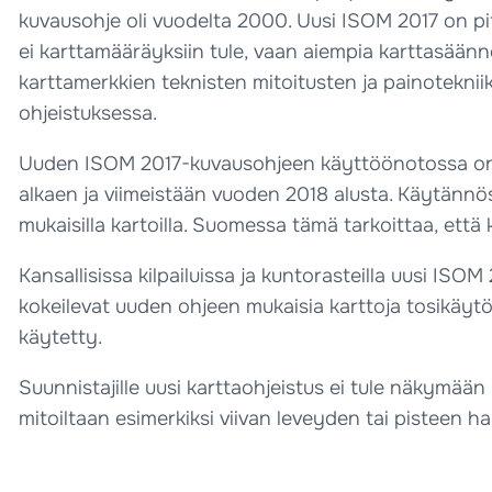
kuvausohje oli vuodelta 2000. Uusi ISOM 2017 on pi
ei karttamääräyksiin tule, vaan aiempia karttasään
karttamerkkien teknisten mitoitusten ja painoteknii
ohjeistuksessa.
Uuden ISOM 2017-kuvausohjeen käyttöönotossa on si
alkaen ja viimeistään vuoden 2018 alusta. Käytänn
mukaisilla kartoilla. Suomessa tämä tarkoittaa, et
Kansallisissa kilpailuissa ja kuntorasteilla uusi ISO
kokeilevat uuden ohjeen mukaisia karttoja tosikäytö
käytetty.
Suunnistajille uusi karttaohjeistus ei tule näkymään
mitoiltaan esimerkiksi viivan leveyden tai pisteen 