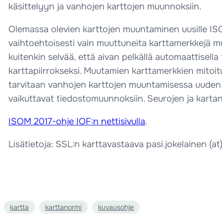
käsittelyyn ja vanhojen karttojen muunnoksiin.
Olemassa olevien karttojen muuntaminen uusille ISO
vaihtoehtoisesti vain muuttuneita karttamerkkejä 
kuitenkin selvää, että aivan pelkällä automaattisella
karttapiirrokseksi. Muutamien karttamerkkien mitoit
tarvitaan vanhojen karttojen muuntamisessa uuden 
vaikuttavat tiedostomuunnoksiin. Seurojen ja karta
ISOM 2017-ohje IOF:n nettisivulla
.
Lisätietoja: SSL:n karttavastaava pasi.jokelainen (at
kartta
karttanormi
kuvausohje