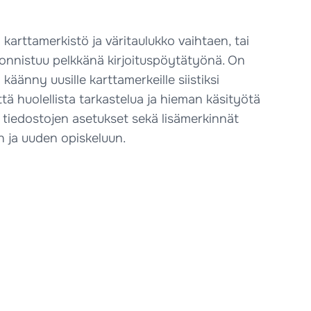
arttamerkistö ja väritaulukko vaihtaen, tai
onnistuu pelkkänä kirjoituspöytätyönä. On
äänny uusille karttamerkeille siistiksi
tä huolellista tarkastelua ja hieman käsityötä
tiedostojen asetukset sekä lisämerkinnät
n ja uuden opiskeluun.