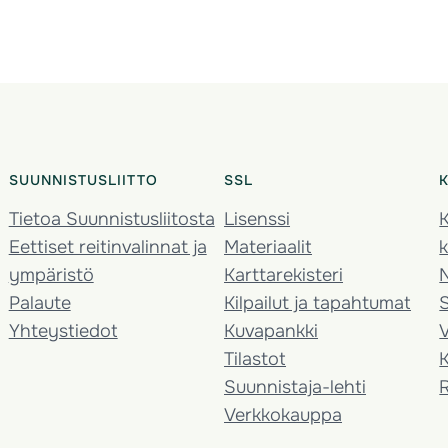
SUUNNISTUSLIITTO
SSL
Tietoa Suunnistusliitosta
Lisenssi
K
Eettiset reitinvalinnat ja
Materiaalit
k
ympäristö
Karttarekisteri
Palaute
Kilpailut ja tapahtumat
Yhteystiedot
Kuvapankki
V
Tilastot
K
Suunnistaja-lehti
Verkkokauppa