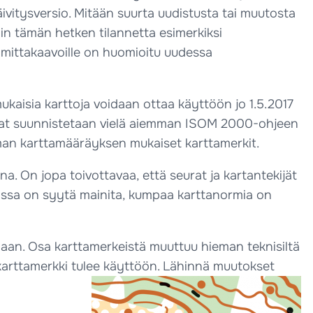
ivitysversio. Mitään suurta uudistusta tai muutosta
in tämän hetken tilannetta esimerkiksi
e mittakaavoille on huomioitu uudessa
isia karttoja voidaan ottaa käyttöön jo 1.5.2017
tumat suunnistetaan vielä aiemman ISOM 2000-ohjeen
mman karttamääräyksen mukaiset karttamerkit.
na. On jopa toivottavaa, että seurat ja kartantekijät
suissa on syytä mainita, kumpaa karttanormia on
llaan. Osa karttamerkeistä muuttuu hieman teknisiltä
 karttamerkki tulee käyttöön. Lähinnä muutokset