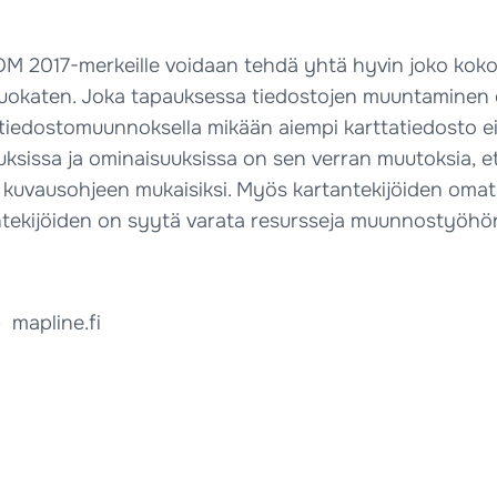
M 2017-merkeille voidaan tehdä yhtä hyvin joko koko k
muokaten. Joka tapauksessa tiedostojen muuntaminen 
 tiedostomuunnoksella mikään aiempi karttatiedosto ei k
uksissa ja ominaisuuksissa on sen verran muutoksia, et
kuvausohjeen mukaisiksi. Myös kartantekijöiden omat 
ntekijöiden on syytä varata resursseja muunnostyöhö
) mapline.fi