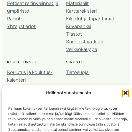
Eettiset reitinvalinnat ja
Materiaalit
ympäristö
Karttarekisteri
Palaute
Kilpailut ja tapahtumat
Yhteystiedot
Kuvapankki
Tilastot
Suunnistaja-lehti
Verkkokauppa
KOULUTUKSET
SIVUSTO
Koulutus ja koulutus­
Tietosuoja
kalenteri
Nuorison koulutukset
Hallinnoi suostumusta
Seura­kehittäminen
Valmentaja­koulutus
Parhaan kokemuksen tarjoamiseksi käytämme teknologioita, kuten
Kartoitus
evästeitä, tallentaaksemme ja/tai käyttääksemme laitetietoja. Näiden
Ratamestari
tekniikoiden hyväksyminen antaa meille mahdollisuuden käsitellä tietoja,
kuten selauskäyttäytymistä tai yksilöllisiä tunnuksia tällä sivustolla.
Suostumuksen jättäminen tai peruuttaminen voi vaikuttaa sivuston
Suomen Suunnistusliitto