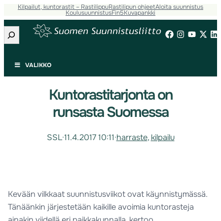
Kilpailut, kuntorastit – Rastilippu
Rastilipun ohjeet
Aloita suunnistus
Koulusuunnistus
Fin5
Kuvapankki
Etsi
VALIKKO
Kuntorastitarjonta on
runsasta Suomessa
SSL
·
11.4.2017 10:11
·
harraste
, 
kilpailu
Kevään vilkkaat suunnistusviikot ovat käynnistymässä.
Tänäänkin järjestetään kaikille avoimia kuntorasteja
ainakin viidellä eri paikkakunnalla, kertoo