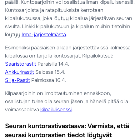
päällä. Kuntosarjoihin voi osallistua ilman kilpailulisenssiä.
Kuntosarjoista ja ratapituuksista kerrotaan
kilpailukutsussa, joka löytyy kilpailua järjestävän seuran
sivulta. Linkki kilpailukutsuun ja kilpailun muihin tietoihin
löytyy
Irma-järjestelmästä
.
Esimerkiksi pääsiäisen aikaan järjestettävissä kolmessa
kilpailussa on tarjolla kuntosarjat. Kilpailukutsut:
Saaristorastit
Paraisilla 14.4.
Ankkurirastit
Salossa 15.4.
Silja-Rastit
Paimiossa 16.4.
Kilpasarjoihin on ilmoittautuminen ennakkoon,
osallistujan tulee olla seuran jäsen ja hänellä pitää olla
voimassaoleva
kilpailulisenssi
.
Seuran kuntorastivastaava: Varmista, että
seurasi kuntorastien tiedot löytyvät