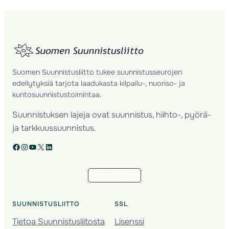
Suomen Suunnistusliitto tukee suunnistusseurojen
edellytyksiä tarjota laadukasta kilpailu-, nuoriso- ja
kuntosuunnistustoimintaa.
Suunnistuksen lajeja ovat suunnistus, hiihto-, pyörä-
ja tarkkuussuunnistus.
Facebook
Instagram
YouTube
X
LinkedIn
Tilaa uutiskirje
SUUNNISTUSLIITTO
SSL
Tietoa Suunnistusliitosta
Lisenssi