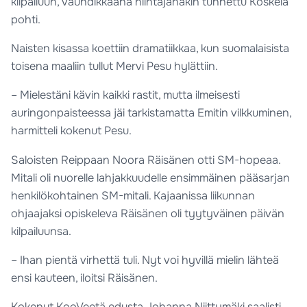
kilpailuun, vauhdikkaana hiihtäjänäkin tunnettu Koskela
pohti.
Naisten kisassa koettiin dramatiikkaa, kun suomalaisista
toisena maaliin tullut Mervi Pesu hylättiin.
– Mielestäni kävin kaikki rastit, mutta ilmeisesti
auringonpaisteessa jäi tarkistamatta Emitin vilkkuminen,
harmitteli kokenut Pesu.
Saloisten Reippaan Noora Räisänen otti SM-hopeaa.
Mitali oli nuorelle lahjakkuudelle ensimmäinen pääsarjan
henkilökohtainen SM-mitali. Kajaanissa liikunnan
ohjaajaksi opiskeleva Räisänen oli tyytyväinen päivän
kilpailuunsa.
– Ihan pientä virhettä tuli. Nyt voi hyvillä mielin lähteä
ensi kauteen, iloitsi Räisänen.
Kokenut KooVeetä edusta Johanna Niittymäki saalisti