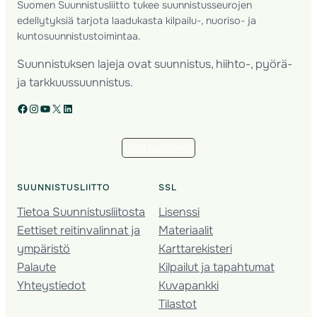
Suomen Suunnistusliitto tukee suunnistusseurojen
edellytyksiä tarjota laadukasta kilpailu-, nuoriso- ja
kuntosuunnistustoimintaa.
Suunnistuksen lajeja ovat suunnistus, hiihto-, pyörä-
ja tarkkuussuunnistus.
Facebook
Instagram
YouTube
X
LinkedIn
Tilaa uutiskirje
SUUNNISTUSLIITTO
SSL
Tietoa Suunnistusliitosta
Lisenssi
Eettiset reitinvalinnat ja
Materiaalit
ympäristö
Karttarekisteri
Palaute
Kilpailut ja tapahtumat
Yhteystiedot
Kuvapankki
Tilastot