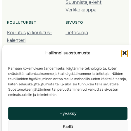
Suunnistaja-lehti
Verkkokauppa
KOULUTUKSET
SIVUSTO
Koulutus ja koulutus­
Tietosuoja
kalenteri
Nuorison koulutukset
Hallinnoi suostumusta
Seura­kehittäminen
Valmentaja­koulutus
Parhaan kokemuksen tarjoamiseksi käytämme teknologioita, kuten
Kartoitus
evästeitä, tallentaaksemme ja/tai käyttääksemme laitetietoja. Näiden
Ratamestari
tekniikoiden hyväksyminen antaa meille mahdollisuuden käsitellä tietoja,
kuten selauskäyttäytymistä tai yksilöllisiä tunnuksia tällä sivustolla.
Suostumuksen jättäminen tai peruuttaminen voi vaikuttaa sivuston
Suomen Suunnistusliitto
© 2025 ·
· Valimotie 10, 00380 Helsinki, Finland
ominaisuuksiin ja toimintoihin.
info(a)suunnistusliitto.fi,
Rastilipun asiat
: rastilippu(a)suunnistusliitto.fi
Hyväksy
Kilpailut ja kuntorastit – Rastilippu
:::
Rastilipun ohjeet
Kiellä