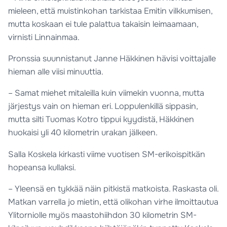
mieleen, että muistinkohan tarkistaa Emitin vilkkumisen,
mutta koskaan ei tule palattua takaisin leimaamaan,
virnisti Linnainmaa.
Pronssia suunnistanut Janne Häkkinen hävisi voittajalle
hieman alle viisi minuuttia.
– Samat miehet mitaleilla kuin viimekin vuonna, mutta
järjestys vain on hieman eri. Loppulenkillä sippasin,
mutta silti Tuomas Kotro tippui kyydistä, Häkkinen
huokaisi yli 40 kilometrin urakan jälkeen.
Salla Koskela kirkasti viime vuotisen SM-erikoispitkän
hopeansa kullaksi.
– Yleensä en tykkää näin pitkistä matkoista. Raskasta oli.
Matkan varrella jo mietin, että olikohan virhe ilmoittautua
Ylitorniolle myös maastohiihdon 30 kilometrin SM-