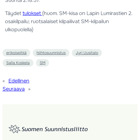
Suunta 2.18.57.
Täydet
tulokset
(huom. SM-kisa on Lapin Lumirastien 2.
osakilpailu; ruotsalaiset kilpailivat SM-kilpailun
ulkopuolella)
erikoispitkä
hiihtosuunnistus
Jyri Uusitalo
Salla Koskela
SM
«
Edellinen
Seuraava
»