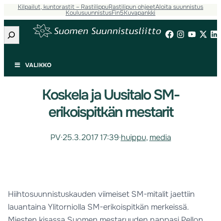
Kilpailut, kuntorastit – Rastilippu
Rastilipun ohjeet
Aloita suunnistus
Koulusuunnistus
Fin5
Kuvapankki
Etsi
VALIKKO
Koskela ja Uusitalo SM-
erikoispitkän mestarit
PV
·
25.3.2017 17:39
·
huippu
, 
media
Hiihtosuunnistuskauden viimeiset SM-mitalit jaettiin
lauantaina Ylitorniolla SM-erikoispitkän merkeissä.
Miesten kisassa Suomen mestaruuden nappasi Pellon