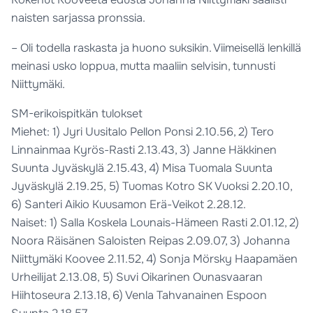
naisten sarjassa pronssia.
– Oli todella raskasta ja huono suksikin. Viimeisellä lenkillä
meinasi usko loppua, mutta maaliin selvisin, tunnusti
Niittymäki.
SM-erikoispitkän tulokset
Miehet: 1) Jyri Uusitalo Pellon Ponsi 2.10.56, 2) Tero
Linnainmaa Kyrös-Rasti 2.13.43, 3) Janne Häkkinen
Suunta Jyväskylä 2.15.43, 4) Misa Tuomala Suunta
Jyväskylä 2.19.25, 5) Tuomas Kotro SK Vuoksi 2.20.10,
6) Santeri Aikio Kuusamon Erä-Veikot 2.28.12.
Naiset: 1) Salla Koskela Lounais-Hämeen Rasti 2.01.12, 2)
Noora Räisänen Saloisten Reipas 2.09.07, 3) Johanna
Niittymäki Koovee 2.11.52, 4) Sonja Mörsky Haapamäen
Urheilijat 2.13.08, 5) Suvi Oikarinen Ounasvaaran
Hiihtoseura 2.13.18, 6) Venla Tahvanainen Espoon