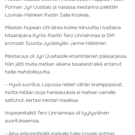
Ponnen Jyri Uusitalo ja naisissa mestarina palkittiin
Lounais-Hämeen Rastin Salla Koskela.
Miesten hopean otti lähes kolme minuuttia Uusitaloa
hitaampana Kyrös-Rastin Tero Linnainmaa ja SM-
pronssin Suunta Jyväskylän Janne Häkkinen.
Mestaruus oli Jyri Uusitalolle ensimmäinen pääsarjassa.
Hän jätti muita matkan aikana tasaisesti eikä antanut
heille mahdollisuutta.
– Hyvä suoritus. Lopussa reidet vähän kramppasivat,
mutta mitään isoja hankaluuksia ei matkan varrelle
sattunut, kertasi mestari maalissa.
Hopeamitalisti Tero Linnainmaa oli tyytyväinen
suoritukseensa.
– Aina erikoispitkällä matkalla tulee jossain kohtaa