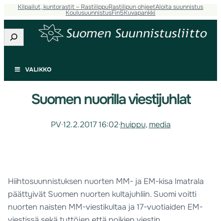
Kilpailut, kuntorastit – Rastilippu
Rastilipun ohjeet
Aloita suunnistus
Koulusuunnistus
Fin5
Kuvapankki
Etsi
VALIKKO
Suomen nuorilla viestijuhlat
PV
·
12.2.2017 16:02
·
huippu
, 
media
Hiihtosuunnistuksen nuorten MM- ja EM-kisa Imatrala
päättyivät Suomen nuorten kultajuhliin. Suomi voitti
nuorten naisten MM-viestikultaa ja 17-vuotiaiden EM-
viestissä sekä tyttöjen että poikien viestin.