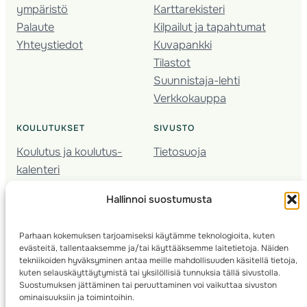
ympäristö
Karttarekisteri
Palaute
Kilpailut ja tapahtumat
Yhteystiedot
Kuvapankki
Tilastot
Suunnistaja-lehti
Verkkokauppa
KOULUTUKSET
SIVUSTO
Koulutus ja koulutus­
Tietosuoja
kalenteri
Nuorison koulutukset
Hallinnoi suostumusta
Seura­kehittäminen
Valmentaja­koulutus
Parhaan kokemuksen tarjoamiseksi käytämme teknologioita, kuten
Kartoitus
evästeitä, tallentaaksemme ja/tai käyttääksemme laitetietoja. Näiden
Ratamestari
tekniikoiden hyväksyminen antaa meille mahdollisuuden käsitellä tietoja,
kuten selauskäyttäytymistä tai yksilöllisiä tunnuksia tällä sivustolla.
Suostumuksen jättäminen tai peruuttaminen voi vaikuttaa sivuston
Suomen Suunnistusliitto
© 2025 ·
· Valimotie 10, 00380 Helsinki, Finland
ominaisuuksiin ja toimintoihin.