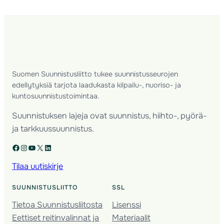
Suomen Suunnistusliitto tukee suunnistusseurojen
edellytyksiä tarjota laadukasta kilpailu-, nuoriso- ja
kuntosuunnistustoimintaa.
Suunnistuksen lajeja ovat suunnistus, hiihto-, pyörä-
ja tarkkuussuunnistus.
Facebook
Instagram
YouTube
X
LinkedIn
Tilaa uutiskirje
SUUNNISTUSLIITTO
SSL
Tietoa Suunnistusliitosta
Lisenssi
Eettiset reitinvalinnat ja
Materiaalit