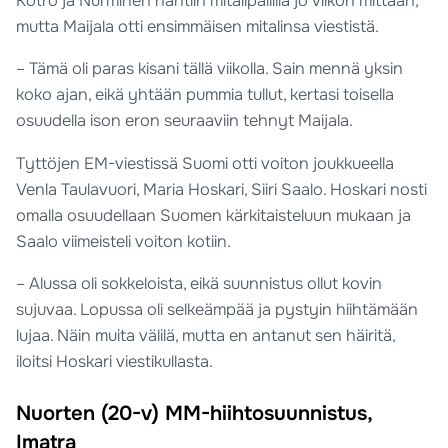
Kotro ja Nurminen nähtiin mitalipallilla jo viikon mittaan,
mutta Maijala otti ensimmäisen mitalinsa viestistä.
– Tämä oli paras kisani tällä viikolla. Sain mennä yksin
koko ajan, eikä yhtään pummia tullut, kertasi toisella
osuudella ison eron seuraaviin tehnyt Maijala.
Tyttöjen EM-viestissä Suomi otti voiton joukkueella
Venla Taulavuori, Maria Hoskari, Siiri Saalo. Hoskari nosti
omalla osuudellaan Suomen kärkitaisteluun mukaan ja
Saalo viimeisteli voiton kotiin.
– Alussa oli sokkeloista, eikä suunnistus ollut kovin
sujuvaa. Lopussa oli selkeämpää ja pystyin hiihtämään
lujaa. Näin muita välilä, mutta en antanut sen häiritä,
iloitsi Hoskari viestikullasta.
Nuorten (20-v) MM-hiihtosuunnistus,
Imatra