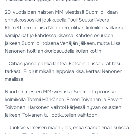
20-vuotiaiden naisten MM-viestissä Suomi oli kisan
ennakkosuosikki joukkueella Tuuli Suutari, Veera
Klemettinen ja Liisa Nenonen, olihan kolmikko vallannut
kärkipaikat jo kahdessa kisassa. Kahden osuuden
jälkeen Suomi oli toisena Venäjän jälkeen, mutta Liisa
Nenonen hoiti ankkuriosuudella kullan kotiin.
– Olihan jännä paikka lähteä. Katsoin alussa urat tosi
tarkasti. Ei ollut mikään leppoisa kisa, kertasi Nenonen
maalissa.
Nuorten miesten MM-viestissä Suomi otti pronssia
kolmikolla Tommi Härkönen, Elmeri Toivanen ja Eevert
Toivonen. Härkönen vaihtoi kärjessä hyvän osuuden
jälkeen. Toivanen tuli potkutellen vaihtoon.
– Juoksin viimeisen mäen ylös, enkä saanut enää suksea