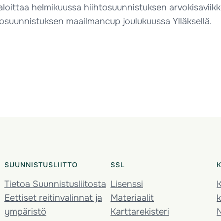
loittaa helmikuussa hiihtosuunnistuksen arvokisaviik
tosuunnistuksen maailmancup joulukuussa Ylläksellä.
SUUNNISTUSLIITTO
SSL
Tietoa Suunnistusliitosta
Lisenssi
K
Eettiset reitinvalinnat ja
Materiaalit
k
ympäristö
Karttarekisteri