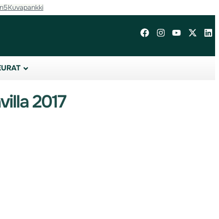
in5
Kuvapankki
EURAT
illa 2017