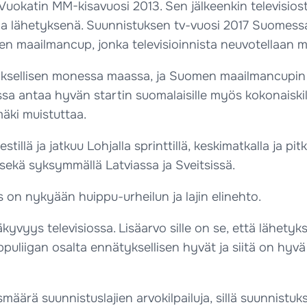
Vuokatin MM-kisavuosi 2013. Sen jälkeenkin televisiost
a lähetyksenä. Suunnistuksen tv-vuosi 2017 Suomessa a
sen maailmancup, jonka televisioinnista neuvotellaan 
yksellisen monessa maassa, ja Suomen maailmancupin o
 antaa hyvän startin suomalaisille myös kokonaiskilpa
mäki muistuttaa.
illä ja jatkuu Lohjalla sprinttillä, keskimatkalla ja pi
sekä syksymmällä Latviassa ja Sveitsissä.
 on nykyään huippu-urheilun ja lajin elinehto.
yvyys televisiossa. Lisäarvo sille on se, että lähetyks
ppuliigan osalta ennätyksellisen hyvät ja siitä on hyv
ärä suunnistuslajien arvokilpailuja, sillä suunnistuk