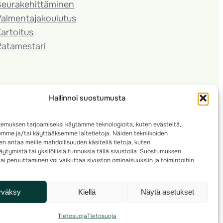
Seura­kehittäminen
almentaja­koulutus
artoitus
Ratamestari
Hallinnoi suostumusta
emuksen tarjoamiseksi käytämme teknologioita, kuten evästeitä,
emme ja/tai käyttääksemme laitetietoja. Näiden tekniikoiden
n antaa meille mahdollisuuden käsitellä tietoja, kuten
ytymistä tai yksilöllisiä tunnuksia tällä sivustolla. Suostumuksen
ai peruuttaminen voi vaikuttaa sivuston ominaisuuksiin ja toimintoihin.
yväksy
Kiellä
Näytä asetukset
Tietosuoja
Tietosuoja