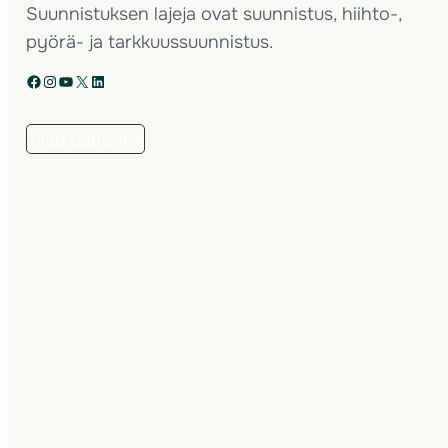
Suunnistuksen lajeja ovat suunnistus, hiihto-,
pyörä- ja tarkkuussuunnistus.
Facebook
Instagram
YouTube
X
LinkedIn
Tilaa uutiskirje