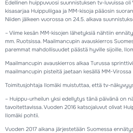
Edellinen huippuvuosi suunnistuksen tv-luvuissa oli 
kisasarjaa Huippuliigaa ja MM-kisoja pääosin suoran
Niiden jälkeen vuorossa on 24.5. alkava suunnistuk
– Viime kesän MM-kisojen lähetyksiä nähtiin ennät
mm. Ruotsissa. Maailmancupin avauskierros Suomessa
paremmat mahdollisuudet päästä hyville sijoille, Ilo
Maailmancupin avauskierros alkaa Turussa sprinttiviest
maailmancupin pisteitä jaetaan kesällä MM-Virossa 
Toimitusjohtaja Ilomäki muistuttaa, että tv-näkyvyys
– Huippu-urheilun yksi edellytys tänä päivänä on näk
tavoitettavissa. Vuoden 2016 katsojaluvut olivat Hui
Ilomäki pohtii.
Vuoden 2017 aikana järjestetään Suomessa ennätysmä