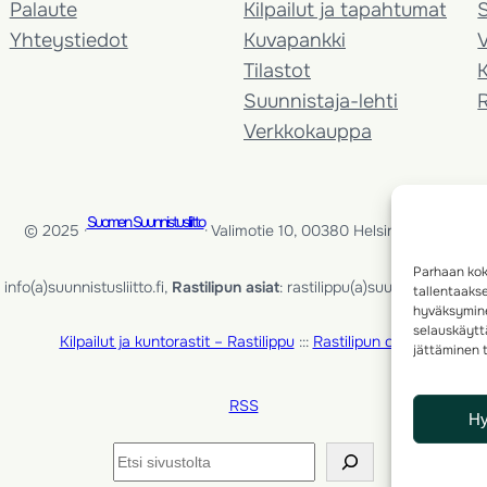
Palaute
Kilpailut ja tapahtumat
Yhteystiedot
Kuvapankki
V
Tilastot
K
Suunnistaja-lehti
Verkkokauppa
Suomen Suunnistusliitto
© 2025 ·
· Valimotie 10, 00380 Helsinki, Finland
Parhaan kok
info(a)suunnistusliitto.fi,
Rastilipun asiat
: rastilippu(a)suunnistusliitto.fi
tallentaaks
hyväksymine
selauskäyttä
Kilpailut ja kuntorastit – Rastilippu
:::
Rastilipun ohjeet
jättäminen t
RSS
H
Etsi