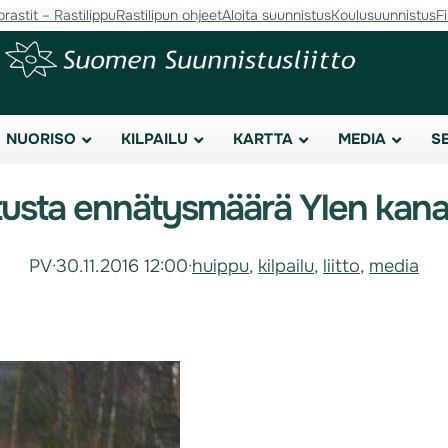
orastit – Rastilippu
Rastilipun ohjeet
Aloita suunnistus
Koulusuunnistus
F
NUORISO
KILPAILU
KARTTA
MEDIA
S
usta ennätysmäärä Ylen kanav
PV
·
30.11.2016 12:00
·
huippu
, 
kilpailu
, 
liitto
, 
media