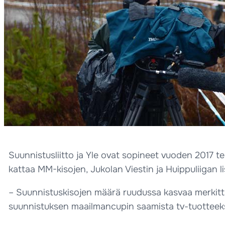
Suunnistusliitto ja Yle ovat sopineet vuoden 2017 t
kattaa MM-kisojen, Jukolan Viestin ja Huippuliiga
– Suunnistuskisojen määrä ruudussa kasvaa merkittävä
suunnistuksen maailmancupin saamista tv-tuotteeksi,