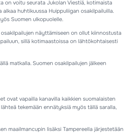
a on voitu seurata Jukolan Viestiä, kotimaista
lkaa huhtikuussa Huippuliigan osakilpailuilla.
myös Suomen ulkopuolelle.
sakilpailujen näyttämiseen on ollut kiinnostusta
iluun, sillä kotimaastoissa on lähtökohtaisesti
tkällä matkalla. Suomen osakilpailujen jälkeen
et ovat vapailla kanavilla kaikkien suomalaisten
ä lähteä tekemään ennätyksiä myös tällä saralla,
sen maailmancupin lisäksi Tampereella järjestetään