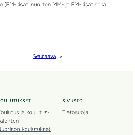
ko (EM-kisat, nuorten MM- ja EM-kisat sekä
Seuraava
»
KOULUTUKSET
SIVUSTO
oulutus ja koulutus­
Tietosuoja
alenteri
Nuorison koulutukset