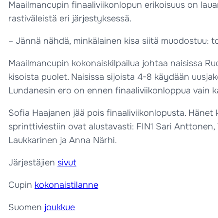
Maailmancupin finaaliviikonlopun erikoisuus on lauan
rastiväleistä eri järjestyksessä.
– Jännä nähdä, minkälainen kisa siitä muodostuu: toim
Maailmancupin kokonaiskilpailua johtaa naisissa Ru
kisoista puolet. Naisissa sijoista 4-8 käydään uusja
Lundanesin ero on ennen finaaliviikonloppua vain k
Sofia Haajanen jää pois finaaliviikonlopusta. Hänet 
sprinttiviestiin ovat alustavasti: FIN1 Sari Antton
Laukkarinen ja Anna Närhi.
Järjestäjien
sivut
Cupin
kokonaistilanne
Suomen
joukkue