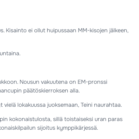
us. Kisainto ei ollut huipussaan MM-kisojen jälkeen,
nuntaina.
 joukkoon. Nousun vakuutena on EM-pronssi
lmancupin päätöskierroksen alla.
syt vielä lokakuussa juoksemaan, Teini naurahtaa.
kokonaistulosta, sillä toistaiseksi uran paras
onaiskilpailun sijoitus kymppikärjessä.