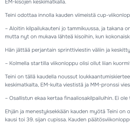
EM-kisojen keskimatkalla.
Teini odottaa innolla kauden viimeistä cup-viikonloppu
– Aloitin kilpailukauteni jo tammikuussa, ja takana o
mutta nyt on mukava lähteä kisoihin, kun kokonaiskil
Hän jättää perjantain sprinttiviestin väliin ja keskit
– Kolmella startilla viikonloppu olisi ollut liian kuor
Teini on tällä kaudella noussut loukkaantumiskiert
keskimatkalta, EM-kulta viestistä ja MM-pronssi vies
– Osallistun ekaa kertaa finaaliosakilpailuihin. Ei o
Ehjän ja menestyksekkään kauden myötä Teini on ott
kausi toi 39. sijan cupissa. Kauden päätösviikonlopp