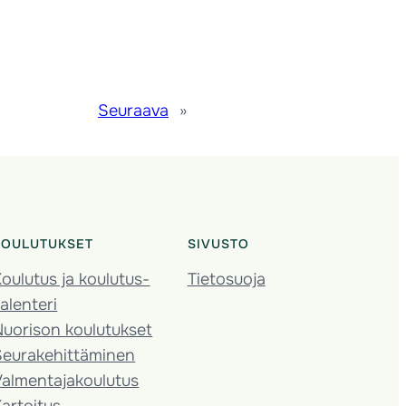
Seuraava
»
KOULUTUKSET
SIVUSTO
oulutus ja koulutus­
Tietosuoja
alenteri
Nuorison koulutukset
Seura­kehittäminen
almentaja­koulutus
artoitus