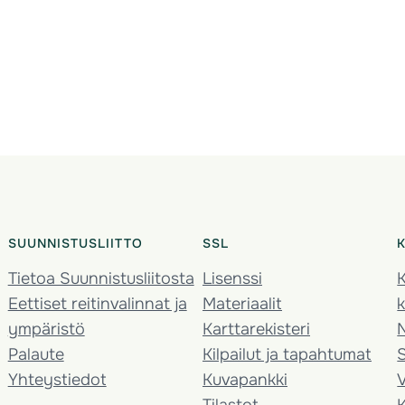
SUUNNISTUSLIITTO
SSL
Tietoa Suunnistusliitosta
Lisenssi
K
Eettiset reitinvalinnat ja
Materiaalit
k
ympäristö
Karttarekisteri
Palaute
Kilpailut ja tapahtumat
Yhteystiedot
Kuvapankki
V
Tilastot
K