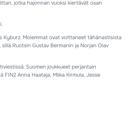
ittan, jotka hajonnan vuoksi kiertävät osan
i.
as Kyburz. Molemmat ovat voittaneet tähänastisista
3, sillä Ruotsin Gustav Bermanin ja Norjan Olav
ttiviestissä. Suomen joukkueet perjantain
kä FIN2 Anna Haataja, Miika Kirmula, Jesse