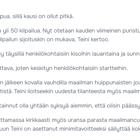
a, sillä kausi on ollut pitkä.
n yli 50 kilpailua. Nyt otetaan kauden viimeinen purist
pailun sijoituskin on mukava, Teini kertoo.
tyy täysillä henkilökohtaisiin kisoihin lauantaina ja sun
mittava, joten keskityn henkilökohtaisiin startteihin.
een jälkeen kovalla vauhdilla maailman huippunaisten
tistä. Teini iloitseekin uudesta tilanteesta myös maai
le tainnut olla yhtään syksyä aiemmin, että olisin pääs
amassa kirkkaasti myös uransa parasta maailmancupin 
uun Teini on asettanut minimitavoitteeksi säilyttää kok