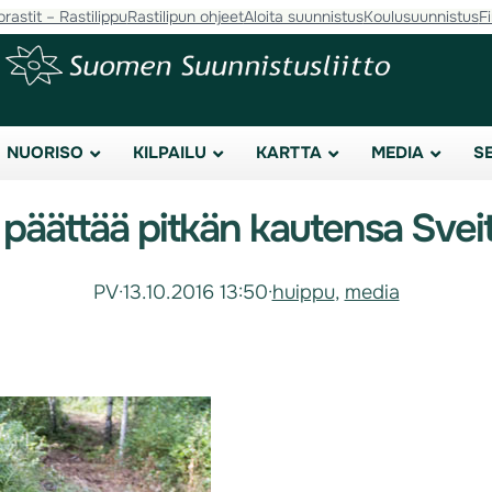
orastit – Rastilippu
Rastilipun ohjeet
Aloita suunnistus
Koulusuunnistus
F
NUORISO
KILPAILU
KARTTA
MEDIA
S
 päättää pitkän kautensa Svei
PV
·
13.10.2016 13:50
·
huippu
, 
media