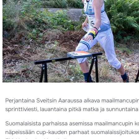
Perjantaina Sveitsin Aaraussa alkava maailmancupin
sprinttiviesti, lauantaina pitkä matka ja sunnuntaina 
Suomalaisista parhaissa asemissa maailmancupin kokon
näpeissään cup-kauden parhaat suomalaissijoitukset