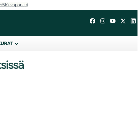
in5
Kuvapankki
EURAT
tsissä