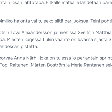
tain kisan lähtötapa. Pitkälle matkalle lähdetään pare
iiko hajonta vai tuleeko siitä parijuoksua, Teini pohti
otsin Tove Alexandersson ja miehissä Sveitsin Matthi
koa. Miesten kärjessä tiukin vääntö on luvassa sijasta 
ahdeksan pistettä.
korvaa Anna Närhi, joka on tulessa jo perjantain sprin
en, Topi Raitanen, Mårten Boström ja Merja Rantanen se