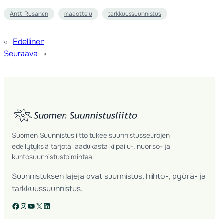
Antti Rusanen
maaottelu
tarkkuussuunnistus
«
Edellinen
Seuraava
»
Suomen Suunnistusliitto tukee suunnistusseurojen
edellytyksiä tarjota laadukasta kilpailu-, nuoriso- ja
kuntosuunnistustoimintaa.
Suunnistuksen lajeja ovat suunnistus, hiihto-, pyörä- ja
tarkkuussuunnistus.
Facebook
Instagram
YouTube
X
LinkedIn