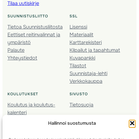
Tilaa uutiskirje
SUUNNISTUSLIITTO
SSL
Tietoa Suunnistusliitosta
Lisenssi
Eettiset reitinvalinnat ja
Materiaalit
ympäristö
Karttarekisteri
Palaute
Kilpailut ja tapahtumat
Yhteystiedot
Kuvapankki
Tilastot
Suunnistaja-lehti
Verkkokauppa
KOULUTUKSET
SIVUSTO
Koulutus ja koulutus­
Tietosuoja
kalenteri
Nuorison koulutukset
Hallinnoi suostumusta
Seura­kehittäminen
Valmentaja­koulutus