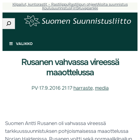
Kilpailut, kuntorastit – Rastilippu
Rastilipun ohjeet
Aloita suunnistus
Koulusuunnistus
Fin5
Kuvapankki
Etsi
VALIKKO
Rusanen vahvassa vireessä
maaottelussa
PV
·
17.9.2016 21:17
·
harraste
, 
media
Suomen Antti Rusanen oli vahvassa vireessä
tarkkuussuunnistuksen pohjoismaisessa maaottelussa
Norjan Haldenissa. Rusanen voitti sekä normaalikilpailun