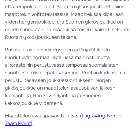
että tempokisan, ja piti Suomen ykkösjoukkuetta kiinni
maaottelun voittotaistelussa. Maaottelussa kilpaillaan
viiden hengen joukkuein, ja Suomen ykkösjoukkue on
ennen sunnuntain normaalikisaa toisena vain 26 sekuntia
Ruotsin ykkösjoukkueen takana.
Rusasen tavoin Sami Hyvönen ja Pinja Mäkinen
suoriutuivat normaalikilpailussa mainiosti, mutta
aikarasteihin perustuvassa tempossa suomalaisten
suoritukset olivat epätasaisempia. Ruotsin kärkiasema
perustui tasaiseen joukkuesuoritukseen. Norjan
ykkösjoukkue on maaottelun avauspäivän jälkeen
kolmantena, Ruotsi 2 neljäntenä ja Suomen
kakkosjoukkue viidentenä.
Maaottelun avauspäivän
tulokset (Lagtävling-Nordic
Team Event)