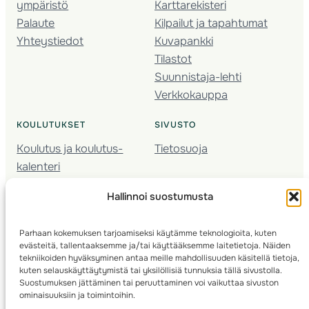
ympäristö
Karttarekisteri
Palaute
Kilpailut ja tapahtumat
Yhteystiedot
Kuvapankki
Tilastot
Suunnistaja-lehti
Verkkokauppa
KOULUTUKSET
SIVUSTO
Koulutus ja koulutus­
Tietosuoja
kalenteri
Nuorison koulutukset
Hallinnoi suostumusta
Seura­kehittäminen
Valmentaja­koulutus
Parhaan kokemuksen tarjoamiseksi käytämme teknologioita, kuten
Kartoitus
evästeitä, tallentaaksemme ja/tai käyttääksemme laitetietoja. Näiden
Ratamestari
tekniikoiden hyväksyminen antaa meille mahdollisuuden käsitellä tietoja,
kuten selauskäyttäytymistä tai yksilöllisiä tunnuksia tällä sivustolla.
Suostumuksen jättäminen tai peruuttaminen voi vaikuttaa sivuston
Suomen Suunnistusliitto
© 2025 ·
· Valimotie 10, 00380 Helsinki, Finland
ominaisuuksiin ja toimintoihin.