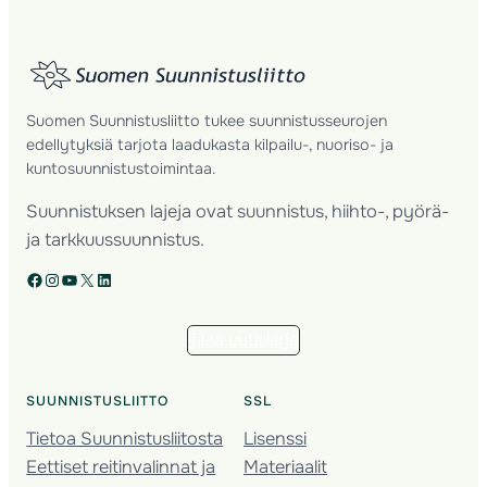
Suomen Suunnistusliitto tukee suunnistusseurojen
edellytyksiä tarjota laadukasta kilpailu-, nuoriso- ja
kuntosuunnistustoimintaa.
Suunnistuksen lajeja ovat suunnistus, hiihto-, pyörä-
ja tarkkuussuunnistus.
Facebook
Instagram
YouTube
X
LinkedIn
Tilaa uutiskirje
SUUNNISTUSLIITTO
SSL
Tietoa Suunnistusliitosta
Lisenssi
Eettiset reitinvalinnat ja
Materiaalit