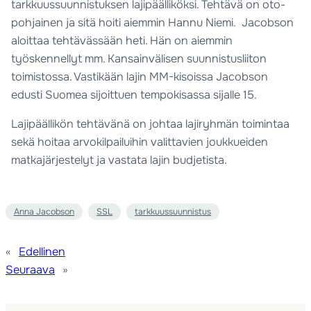
tarkkuussuunnistuksen lajipäälliköksi. Tehtävä on oto-
pohjainen ja sitä hoiti aiemmin Hannu Niemi. Jacobson
aloittaa tehtävässään heti. Hän on aiemmin
työskennellyt mm. Kansainvälisen suunnistusliiton
toimistossa. Vastikään lajin MM-kisoissa Jacobson
edusti Suomea sijoittuen tempokisassa sijalle 15.
Lajipäällikön tehtävänä on johtaa lajiryhmän toimintaa
sekä hoitaa arvokilpailuihin valittavien joukkueiden
matkajärjestelyt ja vastata lajin budjetista.
Anna Jacobson
SSL
tarkkuussuunnistus
«
Edellinen
Seuraava
»