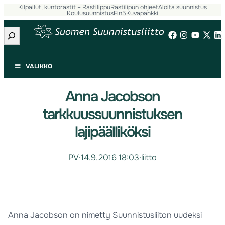
Kilpailut, kuntorastit – Rastilippu
Rastilipun ohjeet
Aloita suunnistus
Koulusuunnistus
Fin5
Kuvapankki
Etsi
VALIKKO
Anna Jacobson
tarkkuussuunnistuksen
lajipäälliköksi
PV
·
14.9.2016 18:03
·
liitto
Anna Jacobson on nimetty Suunnistusliiton uudeksi