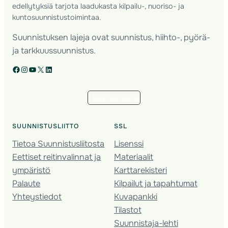
edellytyksiä tarjota laadukasta kilpailu-, nuoriso- ja
kuntosuunnistustoimintaa.
Suunnistuksen lajeja ovat suunnistus, hiihto-, pyörä-
ja tarkkuussuunnistus.
Facebook
Instagram
YouTube
X
LinkedIn
Tilaa uutiskirje
SUUNNISTUSLIITTO
SSL
Tietoa Suunnistusliitosta
Lisenssi
Eettiset reitinvalinnat ja
Materiaalit
ympäristö
Karttarekisteri
Palaute
Kilpailut ja tapahtumat
Yhteystiedot
Kuvapankki
Tilastot
Suunnistaja-lehti