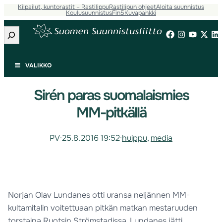
Kilpailut, kuntorastit – Rastilippu
Rastilipun ohjeet
Aloita suunnistus
Koulusuunnistus
Fin5
Kuvapankki
Etsi
VALIKKO
Sirén paras suomalaismies
MM-pitkällä
PV
·
25.8.2016 19:52
·
huippu
, 
media
Norjan Olav Lundanes otti uransa neljännen MM-
kultamitalin voitettuaan pitkän matkan mestaruuden
torstaina Ruotsin Strömstadissa. Lundanes jätti