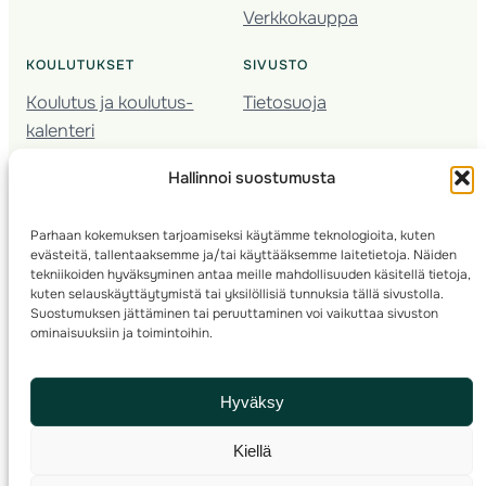
Verkkokauppa
KOULUTUKSET
SIVUSTO
Koulutus ja koulutus­
Tietosuoja
kalenteri
Nuorison koulutukset
Hallinnoi suostumusta
Seura­kehittäminen
Valmentaja­koulutus
Parhaan kokemuksen tarjoamiseksi käytämme teknologioita, kuten
Kartoitus
evästeitä, tallentaaksemme ja/tai käyttääksemme laitetietoja. Näiden
Ratamestari
tekniikoiden hyväksyminen antaa meille mahdollisuuden käsitellä tietoja,
kuten selauskäyttäytymistä tai yksilöllisiä tunnuksia tällä sivustolla.
Suostumuksen jättäminen tai peruuttaminen voi vaikuttaa sivuston
Suomen Suunnistusliitto
© 2025 ·
· Valimotie 10, 00380 Helsinki, Finland
ominaisuuksiin ja toimintoihin.
info(a)suunnistusliitto.fi,
Rastilipun asiat
: rastilippu(a)suunnistusliitto.fi
Hyväksy
Kilpailut ja kuntorastit – Rastilippu
:::
Rastilipun ohjeet
Kiellä
RSS