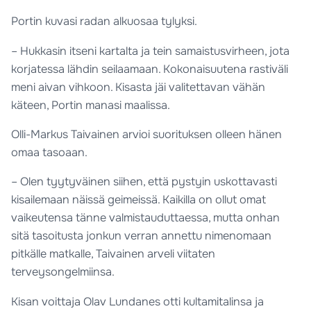
Portin kuvasi radan alkuosaa tylyksi.
– Hukkasin itseni kartalta ja tein samaistusvirheen, jota
korjatessa lähdin seilaamaan. Kokonaisuutena rastiväli
meni aivan vihkoon. Kisasta jäi valitettavan vähän
käteen, Portin manasi maalissa.
Olli-Markus Taivainen arvioi suorituksen olleen hänen
omaa tasoaan.
– Olen tyytyväinen siihen, että pystyin uskottavasti
kisailemaan näissä geimeissä. Kaikilla on ollut omat
vaikeutensa tänne valmistauduttaessa, mutta onhan
sitä tasoitusta jonkun verran annettu nimenomaan
pitkälle matkalle, Taivainen arveli viitaten
terveysongelmiinsa.
Kisan voittaja Olav Lundanes otti kultamitalinsa ja