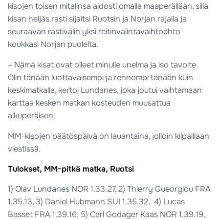
kisojen toisen mitalinsa aidosti omalla maaperällään, sillä
kisan neljäs rasti sijaitsi Ruotsin ja Norjan rajalla ja
seuraavan rastivälin yksi reitinvalintavaihtoehto
koukkasi Norjan puolelta.
– Nämä kisat ovat olleet minulle unelma ja iso tavoite.
Olin tänään luottavaisempi ja rennompi tänään kuin
keskimatkalla, kertoi Lundanes, joka joutui vaihtamaan
karttaa kesken matkan kosteuden muusattua
alkuperäisen.
MM-kisojen päätöspäivä on lauantaina, jolloin kilpaillaan
viestissä.
Tulokset, MM-pitkä matka, Ruotsi
1) Olav Lundanes NOR 1.33.27, 2) Thierry Gueorgiou FRA
1.35.13, 3) Daniel Hubmann SUI 1.35.32, 4) Lucas
Basset FRA 1.39.16, 5) Carl Godager Kaas NOR 1.39.19,