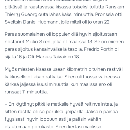
pitkässä ja raastavassa kisassa toiseksi tullutta Ranskan
Thierry Gueorgiouta lähes kaksi minuuttia. Pronssia otti
Sveitsin Daniel Hubmann, jolle mitali oli jo uran 22.
Paras suomalainen oli loppulenkillä hyvin sijoitustaan
nostanut Mikko Siren, joka oli maalissa 13. Se on miehen
paras sijoitus kansainvälisellä tasolla. Fredric Portin oli
sijalla 16 ja Olli-Markus Taivainen 18.
Myös miesten kisassa usean kilometrin pituinen rastiväli
kakkoselle oli kisan ratkaisu. Siren oli tuossa vaiheessa
kärkeä jäljessä kuusi minuuttia, kun maalissa ero oli
runsaat 11 minuuttia.
– En löytänyt pitkälle matkalle hyvää reitinvalintaa, ja
sitten rastilla oli iso porukka ympärillä. Jaksoin painaa
fyysisesti hyvin loppuun asti ja pääsin vähän
irtautumaan porukasta, Siren kertasi maalissa.