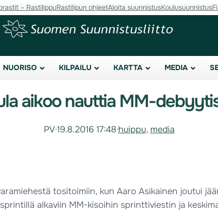
orastit – Rastilippu
Rastilipun ohjeet
Aloita suunnistus
Koulusuunnistus
F
NUORISO
KILPAILU
KARTTA
MEDIA
S
ula aikoo nauttia MM-debyyti
PV
·
19.8.2016 17:48
·
huippu
, 
media
amiehestä tositoimiin, kun Aaro Asikainen joutui jää
sprintillä alkaviin MM-kisoihin sprinttiviestin ja kesk