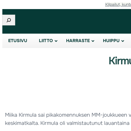
Kilpailut, kunt
Etsi
ETUSIVU
LIITTO
HARRASTE
HUIPPU
Kirm
Miika Kirmula sai pikakomennuksen MM-joukkueen var
keskimatkalta. Kirmula oli valmistautunut lauantaina 