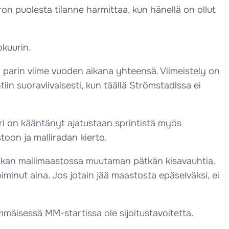
ron puolesta tilanne harmittaa, kun hänellä on ollut
kuurin.
 parin viime vuoden aikana yhteensä. Viimeistely on
ntiin suoraviivaisesti, kun täällä Strömstadissa ei
 on kääntänyt ajatustaan sprintistä myös
oon ja malliradan kierto.
tkan mallimaastossa muutaman pätkän kisavauhtia.
minut aina. Jos jotain jää maastosta epäselväksi, ei
äisessä MM-startissa ole sijoitustavoitetta.