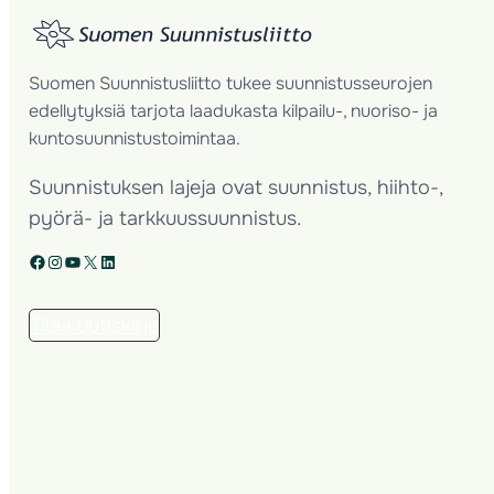
Suomen Suunnistusliitto tukee suunnistusseurojen
edellytyksiä tarjota laadukasta kilpailu-, nuoriso- ja
kuntosuunnistustoimintaa.
Suunnistuksen lajeja ovat suunnistus, hiihto-,
pyörä- ja tarkkuussuunnistus.
Facebook
Instagram
YouTube
X
LinkedIn
Tilaa uutiskirje