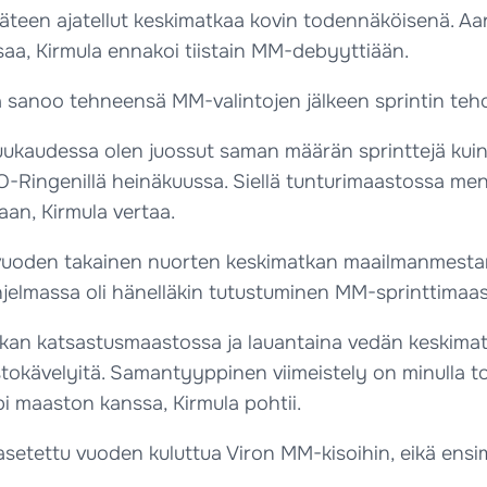
tukäteen ajatellut keskimatkaa kovin todennäköisenä. Aa
aa, Kirmula ennakoi tiistain MM-debyyttiään.
sanoo tehneensä MM-valintojen jälkeen sprintin teho
uukaudessa olen juossut saman määrän sprinttejä kuin
ilin O-Ringenillä heinäkuussa. Siellä tunturimaastossa me
an, Kirmula vertaa.
uoden takainen nuorten keskimatkan maailmanmestari
jelmassa oli hänelläkin tutustuminen MM-sprinttimaast
tkan katsastusmaastossa ja lauantaina vedän keskima
tokävelyitä. Samantyyppinen viimeistely on minulla toi
mpi maaston kanssa, Kirmula pohtii.
tettu vuoden kuluttua Viron MM-kisoihin, eikä ensimm