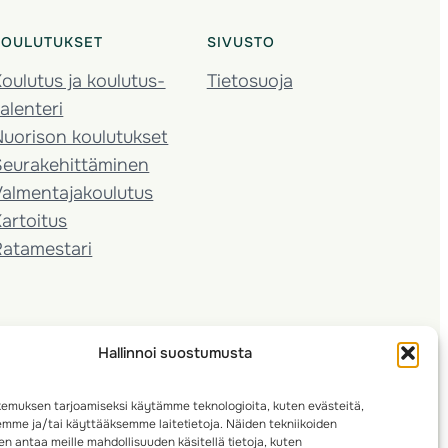
KOULUTUKSET
SIVUSTO
oulutus ja koulutus­
Tietosuoja
alenteri
Nuorison koulutukset
Seura­kehittäminen
almentaja­koulutus
artoitus
Ratamestari
Hallinnoi suostumusta
emuksen tarjoamiseksi käytämme teknologioita, kuten evästeitä,
emme ja/tai käyttääksemme laitetietoja. Näiden tekniikoiden
n antaa meille mahdollisuuden käsitellä tietoja, kuten