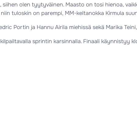
, siihen olen tyytyväinen. Maasto on tosi hienoa, vaik
niin tuloskin on parempi, MM-keltanokka Kirmula suunni
ric Portin ja Hannu Airila miehissä sekä Marika Teini, 
lpailtavalla sprintin karsinnalla. Finaali käynnistyy k