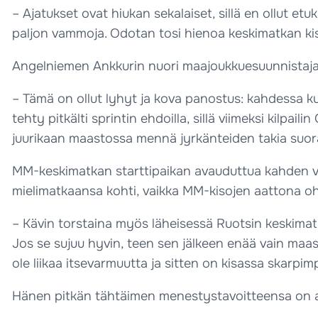
– Ajatukset ovat hiukan sekalaiset, sillä en ollut e
paljon vammoja. Odotan tosi hienoa keskimatkan kis
Angelniemen Ankkurin nuori maajoukkuesuunnistaja 
– Tämä on ollut lyhyt ja kova panostus: kahdessa k
tehty pitkälti sprintin ehdoilla, sillä viimeksi kilpa
juurikaan maastossa mennä jyrkänteiden takia suora
MM-keskimatkan starttipaikan avauduttua kahden v
mielimatkaansa kohti, vaikka MM-kisojen aattona oh
– Kävin torstaina myös läheisessä Ruotsin keskima
Jos se sujuu hyvin, teen sen jälkeen enää vain maas
ole liikaa itsevarmuutta ja sitten on kisassa skarpi
Hänen pitkän tähtäimen menestystavoitteensa on ase