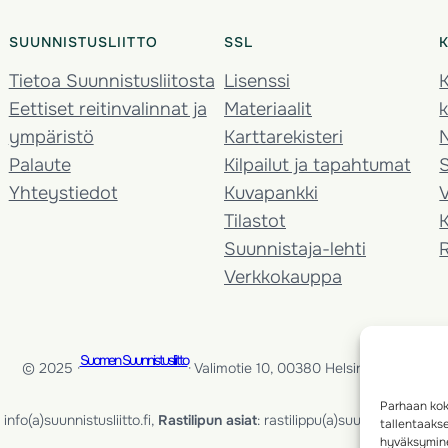
SUUNNISTUSLIITTO
SSL
Tietoa Suunnistusliitosta
Lisenssi
K
Eettiset reitinvalinnat ja
Materiaalit
k
ympäristö
Karttarekisteri
Palaute
Kilpailut ja tapahtumat
Yhteystiedot
Kuvapankki
V
Tilastot
K
Suunnistaja-lehti
Verkkokauppa
Suomen Suunnistusliitto
© 2025 ·
· Valimotie 10, 00380 Helsinki, Finland
Parhaan kok
info(a)suunnistusliitto.fi,
Rastilipun asiat
: rastilippu(a)suunnistusliitto.fi
tallentaaks
hyväksymine