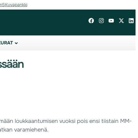
in5
Kuvapankki
EURAT
ssään
mään loukkaantumisen vuoksi pois ensi tiistain MM-
imatkan varamiehenä.