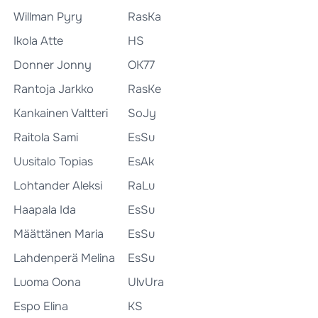
Willman Pyry
RasKa
Ikola Atte
HS
Donner Jonny
OK77
Rantoja Jarkko
RasKe
Kankainen Valtteri
SoJy
Raitola Sami
EsSu
Uusitalo Topias
EsAk
Lohtander Aleksi
RaLu
Haapala Ida
EsSu
Määttänen Maria
EsSu
Lahdenperä Melina
EsSu
Luoma Oona
UlvUra
Espo Elina
KS