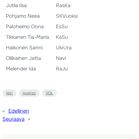
Jutila Iisa
RasKa
Pohjamo Neea
SKVuoksi
Paloheimo Oona
EsSu
Tikkanen Tia-Maria
KaSu
Haikonen Sanni
UlvUra
Ollikainen Jatta
Navi
Melender Ida
RaJu
leiri
nuoriso
VOL
«
Edellinen
Seuraava
»