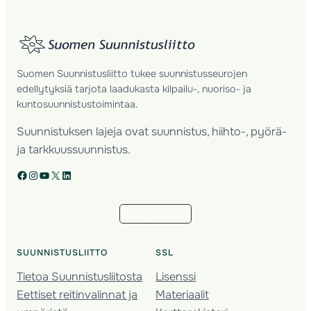
Suomen Suunnistusliitto tukee suunnistusseurojen
edellytyksiä tarjota laadukasta kilpailu-, nuoriso- ja
kuntosuunnistustoimintaa.
Suunnistuksen lajeja ovat suunnistus, hiihto-, pyörä-
ja tarkkuussuunnistus.
Facebook
Instagram
YouTube
X
LinkedIn
Tilaa uutiskirje
SUUNNISTUSLIITTO
SSL
Tietoa Suunnistusliitosta
Lisenssi
Eettiset reitinvalinnat ja
Materiaalit