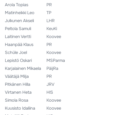
Arola Topias
PR
Matinheikki Leo
TP
Julkunen Akseli
LHR
Peltola Samuli
KeuKi
Laitinen Vertti
Koovee
Haanpää Klaus
PR
Schüle Joel
Koovee
Lepistö Oskari
MSParma
Karjalainen Mikaela
PäijRa
Väätäjä Milja
PR
Pitkänen Hilla
JRV
Virtanen Heta
HlS
Simola Rosa
Koovee
Kuusisto Idaliina
Koovee