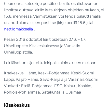
huomenna kutsukirje postitse. Leirille osallistuvan on
ilmoittauduttava leirille kutsukirjeen ohjeiden mukaan, eli
15.6. mennessä. Varmistuksen voi tehdä palauttamalla
osanottolomakkeen postitse (kirje perillä 15.6.) tai
nettilomakkeella
.
Kesän 2016 odotetut leirit pidetään 27.6. – 1.7.
Urheiluopisto Kisakeskuksessa ja Vuokatin
Urheiluopistolla.
Leiriläiset on sijoitettu leiripaikkoihin alueen mukaan.
Kisakeskus: Häme, Keski-Pohjanmaa, Keski-Suomi,
Lappi, Päijät-Häme, Savo-Karjala ja Varsinais-Suomi
Vuokatti: Etelä-Pohjanmaa, FSO, Kainuu, Kaakko,
Pohjois-Pohjanmaa, Satakunta ja Uusimaa
Kisakeskus