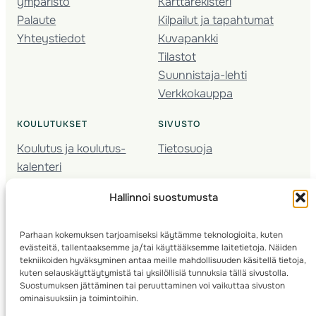
ympäristö
Karttarekisteri
Palaute
Kilpailut ja tapahtumat
Yhteystiedot
Kuvapankki
Tilastot
Suunnistaja-lehti
Verkkokauppa
KOULUTUKSET
SIVUSTO
Koulutus ja koulutus­
Tietosuoja
kalenteri
Nuorison koulutukset
Hallinnoi suostumusta
Seura­kehittäminen
Valmentaja­koulutus
Parhaan kokemuksen tarjoamiseksi käytämme teknologioita, kuten
Kartoitus
evästeitä, tallentaaksemme ja/tai käyttääksemme laitetietoja. Näiden
Ratamestari
tekniikoiden hyväksyminen antaa meille mahdollisuuden käsitellä tietoja,
kuten selauskäyttäytymistä tai yksilöllisiä tunnuksia tällä sivustolla.
Suostumuksen jättäminen tai peruuttaminen voi vaikuttaa sivuston
Suomen Suunnistusliitto
© 2025 ·
· Valimotie 10, 00380 Helsinki, Finland
ominaisuuksiin ja toimintoihin.