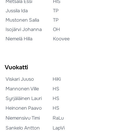
Metsälä Essi
HlS
Jussila Ida
TP
Mustonen Salla
TP
Isojärvi Johanna
OH
Niemelä Hilla
Koovee
Vuokatti
Viskari Juuso
HiKi
Mannonen Ville
HS
Syrjäläinen Lauri
HS
Heinonen Paavo
HS
Niemensivu Timi
RaLu
Sankelo Antton
LapVi