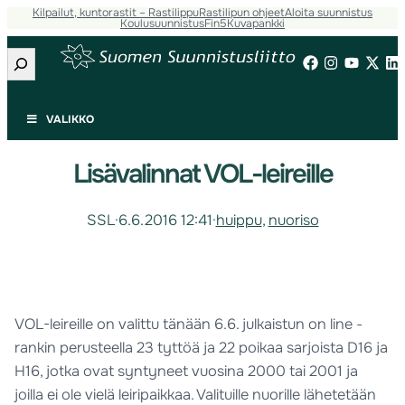
Kilpailut, kuntorastit – Rastilippu
Rastilipun ohjeet
Aloita suunnistus
Koulusuunnistus
Fin5
Kuvapankki
Etsi
VALIKKO
Lisävalinnat VOL-leireille
SSL
·
6.6.2016 12:41
·
huippu
, 
nuoriso
VOL-leireille on valittu tänään 6.6. julkaistun on line -
rankin perusteella 23 tyttöä ja 22 poikaa sarjoista D16 ja
H16, jotka ovat syntyneet vuosina 2000 tai 2001 ja
joilla ei ole vielä leiripaikkaa. Valituille nuorille lähetetään