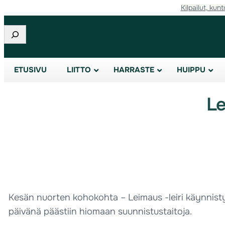
Kilpailut, kunt
Etsi
ETUSIVU
LIITTO
HARRASTE
HUIPPU
Le
Kesän nuorten kohokohta – Leimaus -leiri käynnistyi 
päivänä päästiin hiomaan suunnistustaitoja.