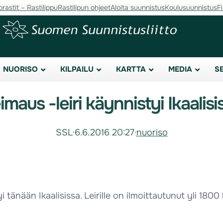
orastit – Rastilippu
Rastilipun ohjeet
Aloita suunnistus
Koulusuunnistus
F
NUORISO
KILPAILU
KARTTA
MEDIA
S
imaus -leiri käynnistyi Ikaalisi
SSL
·
6.6.2016 20:27
·
nuoriso
tänään Ikaalisissa. Leirille on ilmoittautunut yli 1800