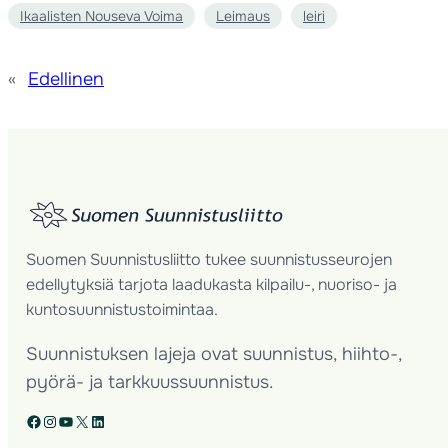
Ikaalisten Nouseva Voima
Leimaus
leiri
«
Edellinen
Suomen Suunnistusliitto tukee suunnistusseurojen
edellytyksiä tarjota laadukasta kilpailu-, nuoriso- ja
kuntosuunnistustoimintaa.
Suunnistuksen lajeja ovat suunnistus, hiihto-,
pyörä- ja tarkkuussuunnistus.
Facebook
Instagram
YouTube
X
LinkedIn