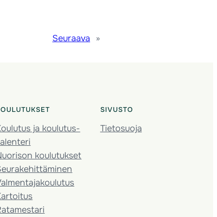
Seuraava
»
KOULUTUKSET
SIVUSTO
oulutus ja koulutus­
Tietosuoja
alenteri
Nuorison koulutukset
Seura­kehittäminen
almentaja­koulutus
artoitus
Ratamestari