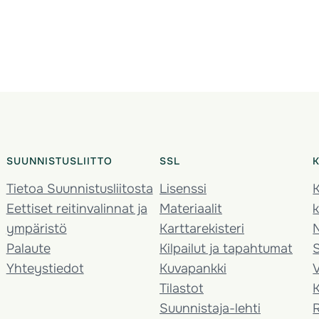
SUUNNISTUSLIITTO
SSL
Tietoa Suunnistusliitosta
Lisenssi
K
Eettiset reitinvalinnat ja
Materiaalit
k
ympäristö
Karttarekisteri
Palaute
Kilpailut ja tapahtumat
Yhteystiedot
Kuvapankki
V
Tilastot
K
Suunnistaja-lehti