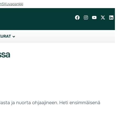
in5
Kuvapankki
EURAT
ssa
 lasta ja nuorta ohjaajineen. Heti ensimmäisenä