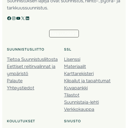
Suunnistuksen lajeja ovat suunnistus, hiihto-, pyörä- ja
tarkkuussuunnistus.
Facebook
Instagram
YouTube
X
LinkedIn
Tilaa uutiskirje
SUUNNISTUSLIITTO
SSL
Tietoa Suunnistusliitosta
Lisenssi
Eettiset reitinvalinnat ja
Materiaalit
ympäristö
Karttarekisteri
Palaute
Kilpailut ja tapahtumat
Yhteystiedot
Kuvapankki
Tilastot
Suunnistaja-lehti
Verkkokauppa
KOULUTUKSET
SIVUSTO