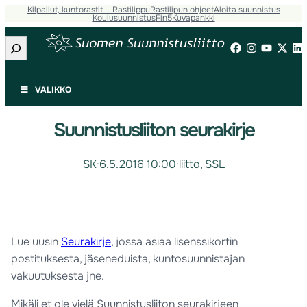
Kilpailut, kuntorastit – Rastilippu
Rastilipun ohjeet
Aloita suunnistus
Koulusuunnistus
Fin5
Kuvapankki
Etsi
VALIKKO
Suunnistusliiton seurakirje
SK
·
6.5.2016 10:00
·
liitto
, 
SSL
Lue uusin
Seurakirje
, jossa asiaa lisenssikortin
postituksesta, jäseneduista, kuntosuunnistajan
vakuutuksesta jne.
Mikäli et ole vielä Suunnistusliiton seurakirjeen