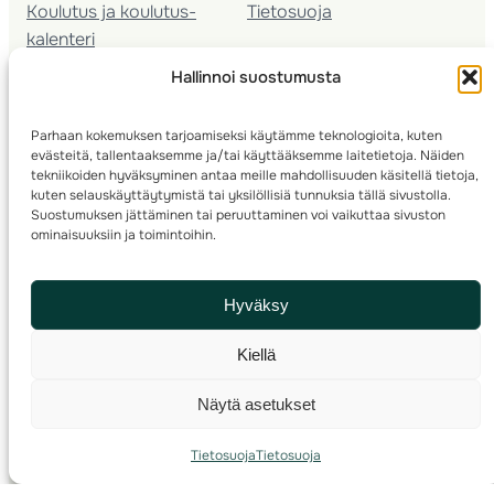
Koulutus ja koulutus­
Tietosuoja
kalenteri
Nuorison koulutukset
Hallinnoi suostumusta
Seura­kehittäminen
Valmentaja­koulutus
Parhaan kokemuksen tarjoamiseksi käytämme teknologioita, kuten
Kartoitus
evästeitä, tallentaaksemme ja/tai käyttääksemme laitetietoja. Näiden
Ratamestari
tekniikoiden hyväksyminen antaa meille mahdollisuuden käsitellä tietoja,
kuten selauskäyttäytymistä tai yksilöllisiä tunnuksia tällä sivustolla.
Suostumuksen jättäminen tai peruuttaminen voi vaikuttaa sivuston
Suomen Suunnistusliitto
© 2025 ·
· Valimotie 10, 00380 Helsinki, Finland
ominaisuuksiin ja toimintoihin.
info(a)suunnistusliitto.fi,
Rastilipun asiat
: rastilippu(a)suunnistusliitto.fi
Hyväksy
Kilpailut ja kuntorastit – Rastilippu
:::
Rastilipun ohjeet
Kiellä
RSS
Näytä asetukset
Etsi
Tietosuoja
Tietosuoja