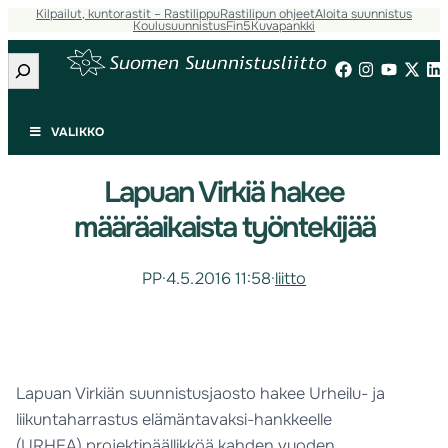
Kilpailut, kuntorastit – Rastilippu
Rastilipun ohjeet
Aloita suunnistus
Koulusuunnistus
Fin5
Kuvapankki
Etsi
VALIKKO
Lapuan Virkiä hakee
määräaikaista työntekijää
PP
·
4.5.2016 11:58
·
liitto
Lapuan Virkiän suunnistusjaosto hakee Urheilu- ja
liikuntaharrastus elämäntavaksi-hankkeelle
(URHEA) projektipäällikköä kahden vuoden