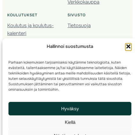
Verkkokauppa
KOULUTUKSET
SIVUSTO
Koulutus ja koulutus­
Tietosuoja
kalenteri
Nuorison koulutukset
Hallinnoi suostumusta
Seura­kehittäminen
Valmentaja­koulutus
Parhaan kokemuksen tarjoamiseksi käytämme teknologioita, kuten
Kartoitus
evästeitä, tallentaaksemme ja/tai käyttääksemme laitetietoja. Näiden
Ratamestari
tekniikoiden hyväksyminen antaa meille mahdollisuuden käsitellä tietoja,
kuten selauskäyttäytymistä tai yksilöllisiä tunnuksia tällä sivustolla.
Suostumuksen jättäminen tai peruuttaminen voi vaikuttaa sivuston
Suomen Suunnistusliitto
© 2025 ·
· Valimotie 10, 00380 Helsinki, Finland
ominaisuuksiin ja toimintoihin.
info(a)suunnistusliitto.fi,
Rastilipun asiat
: rastilippu(a)suunnistusliitto.fi
Hyväksy
Kilpailut ja kuntorastit – Rastilippu
:::
Rastilipun ohjeet
Kiellä
RSS