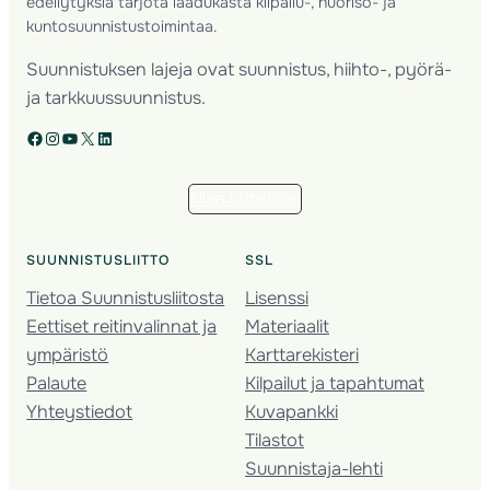
edellytyksiä tarjota laadukasta kilpailu-, nuoriso- ja
kuntosuunnistustoimintaa.
Suunnistuksen lajeja ovat suunnistus, hiihto-, pyörä-
ja tarkkuussuunnistus.
Facebook
Instagram
YouTube
X
LinkedIn
Tilaa uutiskirje
SUUNNISTUSLIITTO
SSL
Tietoa Suunnistusliitosta
Lisenssi
Eettiset reitinvalinnat ja
Materiaalit
ympäristö
Karttarekisteri
Palaute
Kilpailut ja tapahtumat
Yhteystiedot
Kuvapankki
Tilastot
Suunnistaja-lehti