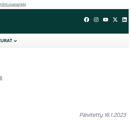
in5
Kuvapankki
EURAT
i
Päivitetty 16.1.2023