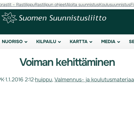
orastit – Rastilippu
Rastilipun ohjeet
Aloita suunnistus
Koulusuunnistus
F
NUORISO
KILPAILU
KARTTA
MEDIA
S
Voiman kehittäminen
PK
·
1.1.2016 2:12
·
huippu
, 
Valmennus- ja koulutusmateriaal