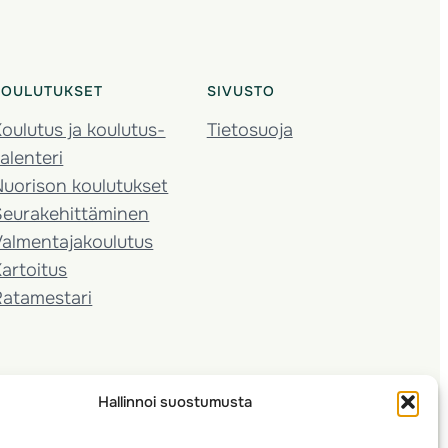
KOULUTUKSET
SIVUSTO
oulutus ja koulutus­
Tietosuoja
alenteri
Nuorison koulutukset
Seura­kehittäminen
almentaja­koulutus
artoitus
Ratamestari
Hallinnoi suostumusta