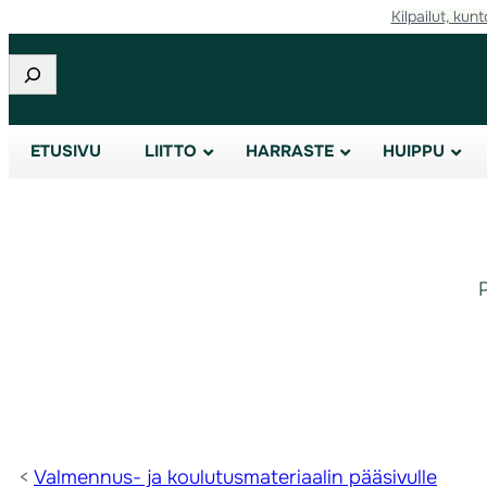
Kilpailut, kunt
Etsi
ETUSIVU
LIITTO
HARRASTE
HUIPPU
<
Valmennus- ja koulutusmateriaalin pääsivulle