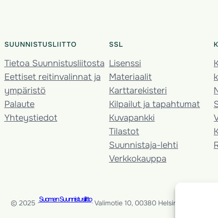
SUUNNISTUSLIITTO
SSL
Tietoa Suunnistusliitosta
Lisenssi
K
Eettiset reitinvalinnat ja
Materiaalit
k
ympäristö
Karttarekisteri
Palaute
Kilpailut ja tapahtumat
Yhteystiedot
Kuvapankki
V
Tilastot
K
Suunnistaja-lehti
Verkkokauppa
Suomen Suunnistusliitto
© 2025 ·
· Valimotie 10, 00380 Helsinki, Finland