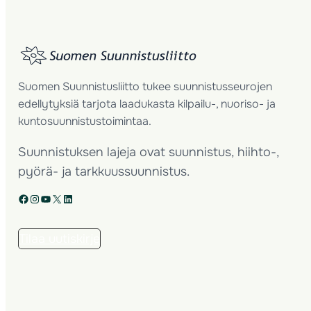
Suomen Suunnistusliitto tukee suunnistusseurojen
edellytyksiä tarjota laadukasta kilpailu-, nuoriso- ja
kuntosuunnistustoimintaa.
Suunnistuksen lajeja ovat suunnistus, hiihto-,
pyörä- ja tarkkuussuunnistus.
Facebook
Instagram
YouTube
X
LinkedIn
Tilaa uutiskirje