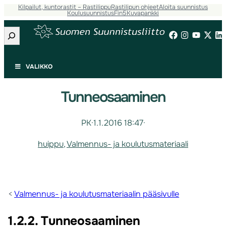
Kilpailut, kuntorastit – Rastilippu
Rastilipun ohjeet
Aloita suunnistus
Koulusuunnistus
Fin5
Kuvapankki
Etsi
VALIKKO
Tunneosaaminen
PK
·
1.1.2016 18:47
·
huippu
, 
Valmennus- ja koulutusmateriaali
<
Valmennus- ja koulutusmateriaalin pääsivulle
1.2.2. Tunneosaaminen