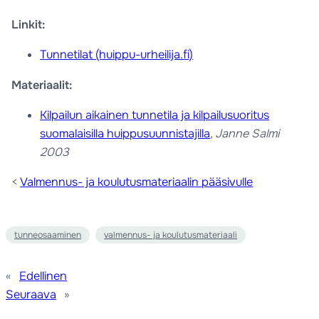
Linkit:
Tunnetilat (huippu-urheilija.fi)
Materiaalit:
Kilpailun aikainen tunnetila ja kilpailusuoritus
suomalaisilla huippusuunnistajilla
,
Janne Salmi
2003
<
Valmennus- ja koulutusmateriaalin pääsivulle
tunneosaaminen
valmennus- ja koulutusmateriaali
«
Edellinen
Seuraava
»