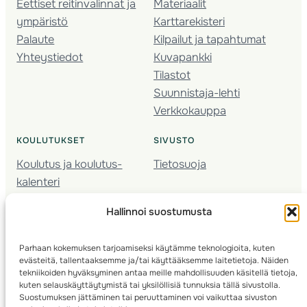
Eettiset reitinvalinnat ja
Materiaalit
ympäristö
Karttarekisteri
Palaute
Kilpailut ja tapahtumat
Yhteystiedot
Kuvapankki
Tilastot
Suunnistaja-lehti
Verkkokauppa
KOULUTUKSET
SIVUSTO
Koulutus ja koulutus­
Tietosuoja
kalenteri
Nuorison koulutukset
Hallinnoi suostumusta
Seura­kehittäminen
Valmentaja­koulutus
Parhaan kokemuksen tarjoamiseksi käytämme teknologioita, kuten
Kartoitus
evästeitä, tallentaaksemme ja/tai käyttääksemme laitetietoja. Näiden
Ratamestari
tekniikoiden hyväksyminen antaa meille mahdollisuuden käsitellä tietoja,
kuten selauskäyttäytymistä tai yksilöllisiä tunnuksia tällä sivustolla.
Suostumuksen jättäminen tai peruuttaminen voi vaikuttaa sivuston
Suomen Suunnistusliitto