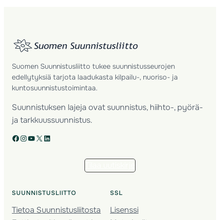
Suomen Suunnistusliitto tukee suunnistusseurojen
edellytyksiä tarjota laadukasta kilpailu-, nuoriso- ja
kuntosuunnistustoimintaa.
Suunnistuksen lajeja ovat suunnistus, hiihto-, pyörä-
ja tarkkuussuunnistus.
Facebook
Instagram
YouTube
X
LinkedIn
Tilaa uutiskirje
SUUNNISTUSLIITTO
SSL
Tietoa Suunnistusliitosta
Lisenssi