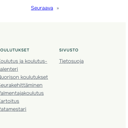
Seuraava
»
KOULUTUKSET
SIVUSTO
oulutus ja koulutus­
Tietosuoja
alenteri
Nuorison koulutukset
Seura­kehittäminen
almentaja­koulutus
artoitus
Ratamestari