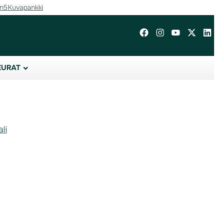
in5
Kuvapankki
EURAT
li