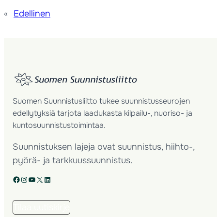
«
Edellinen
Suomen Suunnistusliitto tukee suunnistusseurojen
edellytyksiä tarjota laadukasta kilpailu-, nuoriso- ja
kuntosuunnistustoimintaa.
Suunnistuksen lajeja ovat suunnistus, hiihto-,
pyörä- ja tarkkuussuunnistus.
Facebook
Instagram
YouTube
X
LinkedIn
Tilaa uutiskirje