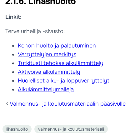
2.1.6. Lihashuolto
Linkit:
Terve urheilija -sivusto:
Kehon huolto ja palautuminen
Verryttelyjen merkitys
Tutkitusti tehokas alkulämmittely
Aktivoiva alkulämmittely
Huolelliset alku- ja loppuverryttelyt
Alkulämmittelymalleja
<
Valmennus- ja koulutusmateriaalin pääsivulle
lihashuolto
valmennus- ja koulutusmateriaali