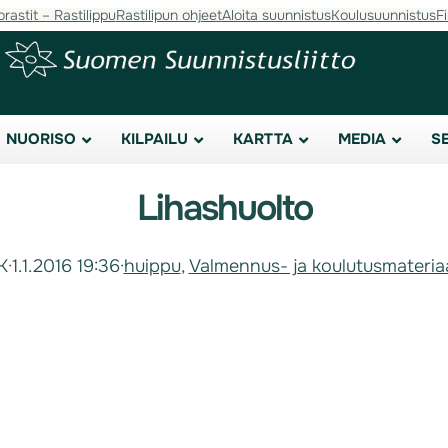
orastit – Rastilippu
Rastilipun ohjeet
Aloita suunnistus
Koulusuunnistus
F
NUORISO
KILPAILU
KARTTA
MEDIA
S
Lihashuolto
K
·
1.1.2016 19:36
·
huippu
, 
Valmennus- ja koulutusmateriaa