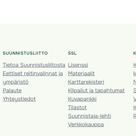
SUUNNISTUSLIITTO
SSL
Tietoa Suunnistusliitosta
Lisenssi
K
Eettiset reitinvalinnat ja
Materiaalit
k
ympäristö
Karttarekisteri
Palaute
Kilpailut ja tapahtumat
Yhteystiedot
Kuvapankki
V
Tilastot
K
Suunnistaja-lehti
Verkkokauppa