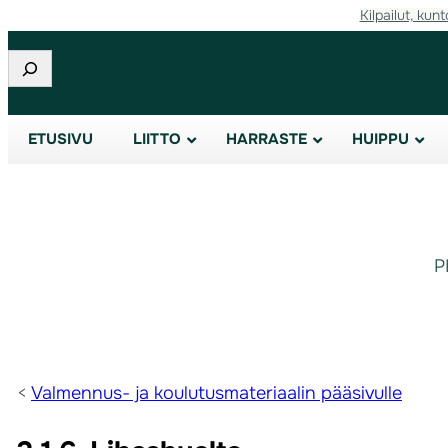
Kilpailut, kunt
Etsi
ETUSIVU
LIITTO
HARRASTE
HUIPPU
P
<
Valmennus- ja koulutusmateriaalin pääsivulle