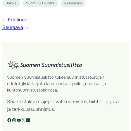
Jukola
Suomi 100 vuotta
suunnistus
«
Edellinen
Seuraava
»
Suomen Suunnistusliitto tukee suunnistusseurojen
edellytyksiä tarjota laadukasta kilpailu-, nuoriso- ja
kuntosuunnistustoimintaa.
Suunnistuksen lajeja ovat suunnistus, hiihto-, pyörä-
ja tarkkuussuunnistus.
Facebook
Instagram
YouTube
X
LinkedIn