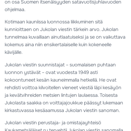
on osa Suomen itsenäisyyden satavuotisjuhlavuoden
ohjelmaa.
Kotimaan kauniissa luonnossa liikkuminen sitä
kunnioittaen on Jukolan viestin tärkein arvo. Jukolan
tunnelmaa kuvaillaan ainutlaatuiseksi ja se on vaikuttava
kokemus aina niin ensikertalaiselle kuin kokeneelle
kävijälle.
Jukolan viestin suunnistajat – suomalaisen puhtaan
luonnon ystävät – ovat vuodesta 1949 asti
kokoontuneet kesän kauneimmalla hetkellä. He ovat
rehdisti voittoa kilvoitellen vieneet viestiä läpi kesäyön
ja kevätvihreiden metsien lintujen laulaessa. Toisesta
Jukolasta saakka on voittajajoukkue päässyt lukemaan
kirkastuvassa kesäaamussa Jukolan viestin sanoman.
Jukolan viestin perustaja- ja omistajayhteisö
Kaukametsäläiset ry tervehtii Jukolan viestin sanomalla