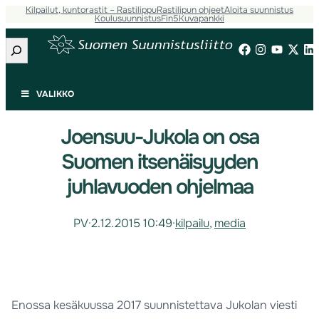
Kilpailut, kuntorastit – Rastilippu
Rastilipun ohjeet
Aloita suunnistus
Koulusuunnistus
Fin5
Kuvapankki
Etsi
VALIKKO
Joensuu-Jukola on osa
Suomen itsenäisyyden
juhlavuoden ohjelmaa
PV
·
2.12.2015 10:49
·
kilpailu
, 
media
Enossa kesäkuussa 2017 suunnistettava Jukolan viesti