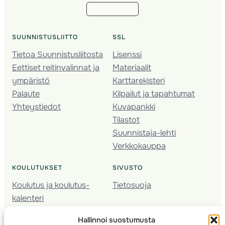
Tilaa uutiskirje
SUUNNISTUSLIITTO
SSL
Tietoa Suunnistusliitosta
Lisenssi
Eettiset reitinvalinnat ja
Materiaalit
ympäristö
Karttarekisteri
Palaute
Kilpailut ja tapahtumat
Yhteystiedot
Kuvapankki
Tilastot
Suunnistaja-lehti
Verkkokauppa
KOULUTUKSET
SIVUSTO
Koulutus ja koulutus­
Tietosuoja
kalenteri
Nuorison koulutukset
Hallinnoi suostumusta
Seura­kehittäminen