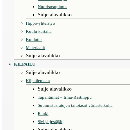
Nuorisosopimus
Sulje alavalikko
Hippo-yhteistyö
Koulu kartalla
Koulutus
Materiaalit
Sulje alavalikko
KILPAILU
Sulje alavalikko
Kilpailemaan
Sulje alavalikko
Tapahtumat – Irma-Rastilippu
Suunnistusratojen taitotasot väriasteikolla
Ranki
SM-järjestäjät
Sulje alavalikko