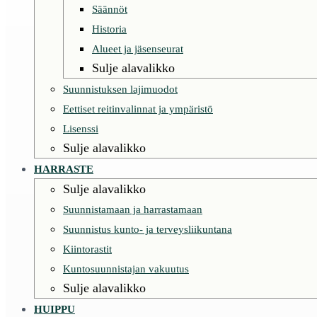
Säännöt
Historia
Alueet ja jäsenseurat
Sulje alavalikko
Suunnistuksen lajimuodot
Eettiset reitinvalinnat ja ympäristö
Lisenssi
Sulje alavalikko
HARRASTE
Sulje alavalikko
Suunnistamaan ja harrastamaan
Suunnistus kunto- ja terveysliikuntana
Kiintorastit
Kuntosuunnistajan vakuutus
Sulje alavalikko
HUIPPU