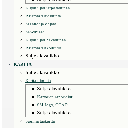
Kilpailujen järjestäminen
Ratamestaritoiminta
Säännöt ja ohjeet
SM-ohjeet
Kilpailujen hakeminen
Ratamestarikoulutus
Sulje alavalikko
KARTTA
Sulje alavalikko
Karttatoiminta
Sulje alavalikko
Karttojen raportointi
SSL logo, OCAD
Sulje alavalikko
Suunnistuskartta