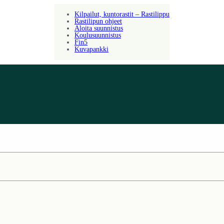
Kilpailut, kuntorastit – Rastilippu
Rastilipun ohjeet
Aloita suunnistus
Koulusuunnistus
Fin5
Kuvapankki