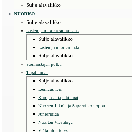
Sulje alavalikko
NUORISO
Sulje alavalikko
Lasten ja nuorten suunnistus
Sulje alavalikko
Lasten ja nuorten radat
Sulje alavalikko
Suunnistajan polku
Tapahtumat
Sulje alavalikko
Leimaus-leiri
Kompassi-tapahtumat
Nuorten Jukola ja Superviikonloppu
Junioriliiga
Nuorten Viestiliiga
Yläkoululeiritys