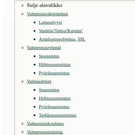
Sulje alavalikko
Valmennusjärjestelmä
Lajianalyysi
Vauhtia!Taitoa!Kanttia!
Antidopingohjelma, SSL
Valmennusryhmät
Suunnistus
Hiihtosuunnistus
Pyöräsuunnistus
Valintaohjeet
Suunnistus
Hiihtosuunnistus
Pyöräsuunnistus
Tarkkuussuunnistus
Valmentajakoulutus
Valmennustoiminta