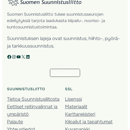
Suomen Suunnistusliitto tukee suunnistusseurojen
edellytyksiä tarjota laadukasta kilpailu-, nuoriso- ja
kuntosuunnistustoimintaa.
Suunnistuksen lajeja ovat suunnistus, hiihto-, pyörä-
ja tarkkuussuunnistus.
Facebook
Instagram
YouTube
X
LinkedIn
Tilaa uutiskirje
SUUNNISTUSLIITTO
SSL
Tietoa Suunnistusliitosta
Lisenssi
Eettiset reitinvalinnat ja
Materiaalit
ympäristö
Karttarekisteri
Palaute
Kilpailut ja tapahtumat
Yhteystiedot
Kuvapankki