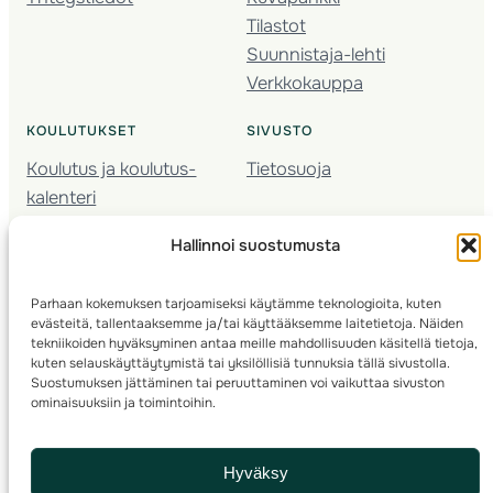
Tilastot
Suunnistaja-lehti
Verkkokauppa
KOULUTUKSET
SIVUSTO
Koulutus ja koulutus­
Tietosuoja
kalenteri
Nuorison koulutukset
Hallinnoi suostumusta
Seura­kehittäminen
Valmentaja­koulutus
Parhaan kokemuksen tarjoamiseksi käytämme teknologioita, kuten
Kartoitus
evästeitä, tallentaaksemme ja/tai käyttääksemme laitetietoja. Näiden
Ratamestari
tekniikoiden hyväksyminen antaa meille mahdollisuuden käsitellä tietoja,
kuten selauskäyttäytymistä tai yksilöllisiä tunnuksia tällä sivustolla.
Suostumuksen jättäminen tai peruuttaminen voi vaikuttaa sivuston
Suomen Suunnistusliitto
© 2025 ·
· Valimotie 10, 00380 Helsinki, Finland
ominaisuuksiin ja toimintoihin.
info(a)suunnistusliitto.fi,
Rastilipun asiat
: rastilippu(a)suunnistusliitto.fi
Hyväksy