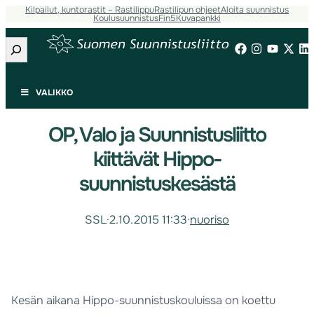
Kilpailut, kuntorastit – Rastilippu
Rastilipun ohjeet
Aloita suunnistus
Koulusuunnistus
Fin5
Kuvapankki
Etsi
VALIKKO
OP, Valo ja Suunnistusliitto
kiittävät Hippo-
suunnistuskesästä
SSL
·
2.10.2015 11:33
·
nuoriso
Kesän aikana Hippo-suunnistuskouluissa on koettu