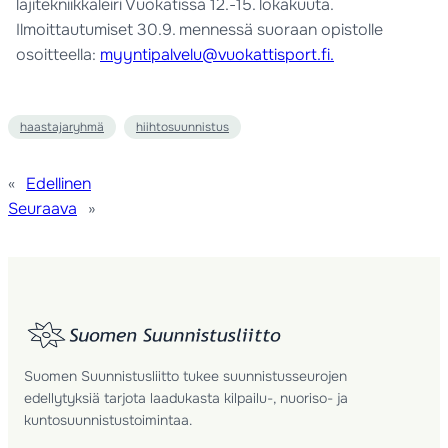
lajitekniikkaleiri Vuokatissa 12.-15. lokakuuta.
Ilmoittautumiset 30.9. mennessä suoraan opistolle
osoitteella:
myyntipalvelu@vuokattisport.fi.
haastajaryhmä
hiihtosuunnistus
«
Edellinen
Seuraava
»
Suomen Suunnistusliitto tukee suunnistusseurojen
edellytyksiä tarjota laadukasta kilpailu-, nuoriso- ja
kuntosuunnistustoimintaa.