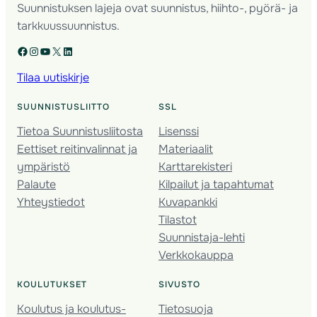
Suunnistuksen lajeja ovat suunnistus, hiihto-, pyörä- ja
tarkkuussuunnistus.
Facebook
Instagram
YouTube
X
LinkedIn
Tilaa uutiskirje
SUUNNISTUSLIITTO
SSL
Tietoa Suunnistusliitosta
Lisenssi
Eettiset reitinvalinnat ja
Materiaalit
ympäristö
Karttarekisteri
Palaute
Kilpailut ja tapahtumat
Yhteystiedot
Kuvapankki
Tilastot
Suunnistaja-lehti
Verkkokauppa
KOULUTUKSET
SIVUSTO
Koulutus ja koulutus­
Tietosuoja