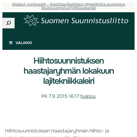
Kilpailut, kuntorastit – Rastilippu
Rastilipun ohjeet
Aloita suunnistus
Koulusuunnistus
Fin5
Kuvapankki
Etsi
VALIKKO
Hiihtosuunnistuksen
haastajaryhmän lokakuun
lajitekniikkaleiri
PK
·
7.9.2015 16:17
·
huippu
Hiihtosuunnistuksen Haastajaryhmän hiihto- ja