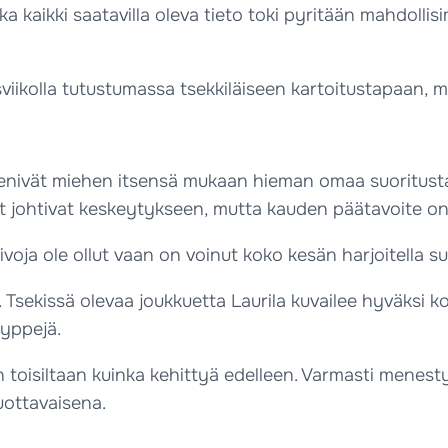
kka kaikki saatavilla oleva tieto toki pyritään mahdo
viikolla tutustumassa tsekkiläiseen kartoitustapaan, m
enivät miehen itsensä mukaan hieman omaa suoritusta 
 johtivat keskeytykseen, mutta kauden päätavoite on 
aivoja ole ollut vaan on voinut koko kesän harjoitella
kissä olevaa joukkuetta Laurila kuvailee hyväksi koko
yyppejä.
ain toisiltaan kuinka kehittyä edelleen. Varmasti menes
luottavaisena.