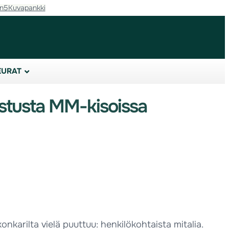
in5
Kuvapankki
EURAT
nistusta MM-kisoissa
onkarilta vielä puuttuu: henkilökohtaista mitalia.