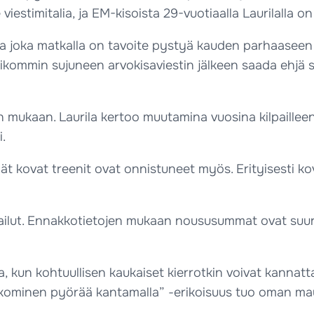
timitalia, ja EM-kisoista 29-vuotiaalla Laurilalla on 
ta joka matkalla on tavoite pystyä kauden parhaaseen 
ikommin sujuneen arvokisaviestin jälkeen saada ehjä su
mukaan. Laurila kertoo muutamina vuosina kilpailleen
.
t kovat treenit ovat onnistuneet myös. Erityisesti ko
lpailut. Ennakkotietojen mukaan noususummat ovat suur
a, kun kohtuullisen kaukaiset kierrotkin voivat kanna
oikominen pyörää kantamalla” -erikoisuus tuo oman mau