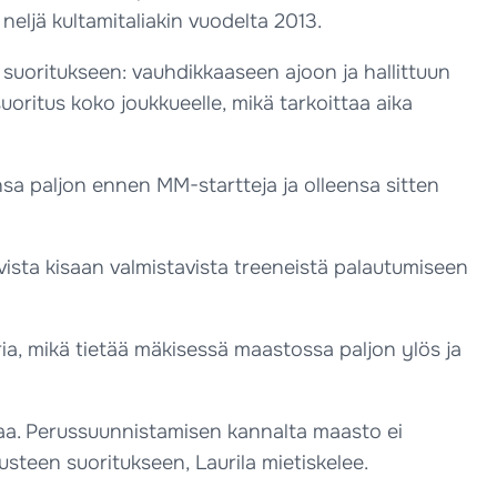
neljä kultamitaliakin vuodelta 2013.
suoritukseen: vauhdikkaaseen ajoon ja hallittuun
oritus koko joukkueelle, mikä tarkoittaa aika
sa paljon ennen MM-startteja ja olleensa sitten
vista kisaan valmistavista treeneistä palautumiseen
ia, mikä tietää mäkisessä maastossa paljon ylös ja
ttaa. Perussuunnistamisen kannalta maasto ei
steen suoritukseen, Laurila mietiskelee.