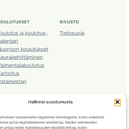
KOULUTUKSET
SIVUSTO
oulutus ja koulutus­
Tietosuoja
alenteri
Nuorison koulutukset
Seura­kehittäminen
almentaja­koulutus
artoitus
Ratamestari
Hallinnoi suostumusta
emuksen tarjoamiseksi käytämme teknologioita, kuten evästeitä,
emme ja/tai käyttääksemme laitetietoja. Näiden tekniikoiden
n antaa meille mahdollisuuden käsitellä tietoja, kuten