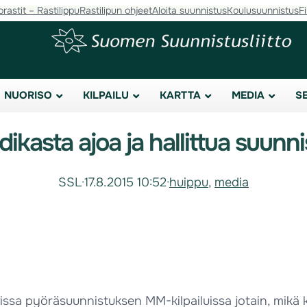
orastit – Rastilippu
Rastilipun ohjeet
Aloita suunnistus
Koulusuunnistus
F
NUORISO
KILPAILU
KARTTA
MEDIA
S
ikasta ajoa ja hallittua suun
SSL
·
17.8.2015 10:52
·
huippu
, 
media
vissa pyöräsuunnistuksen MM-kilpailuissa jotain, mikä k