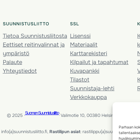
SUUNNISTUSLIITTO
SSL
Tietoa Suunnistusliitosta
Lisenssi
K
Eettiset reitinvalinnat ja
Materiaalit
k
ympäristö
Karttarekisteri
Palaute
Kilpailut ja tapahtumat
Yhteystiedot
Kuvapankki
V
Tilastot
K
Suunnistaja-lehti
Verkkokauppa
Suomen Suunnistusliitto
© 2025 ·
· Valimotie 10, 00380 Helsinki, Finland
Parhaan kok
info(a)suunnistusliitto.fi,
Rastilipun asiat
: rastilippu(a)suunnistusliitto.fi
tallentaaks
hyväksymine