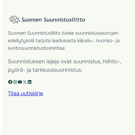
Suomen Suunnistusliitto tukee suunnistusseurojen
edellytyksiä tarjota laadukasta kilpailu-, nuoriso- ja
kuntosuunnistustoimintaa.
Suunnistuksen lajeja ovat suunnistus, hiihto-,
pyörä- ja tarkkuussuunnistus.
Facebook
Instagram
YouTube
X
LinkedIn
Tilaa uutiskirje