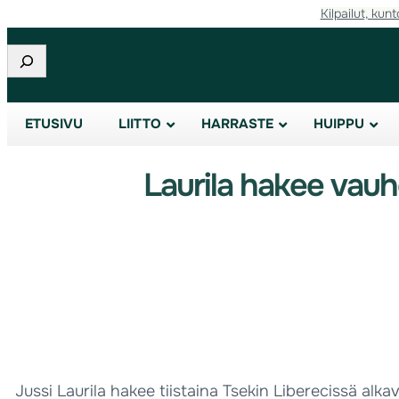
Kilpailut, kunt
Etsi
ETUSIVU
LIITTO
HARRASTE
HUIPPU
Laurila hakee vauhd
Jussi Laurila hakee tiistaina Tsekin Liberecissä alka