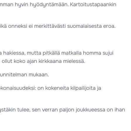
llisimman hyvin hyödyntämään. Kartoitustapaankin
ikä onneksi ei merkittävästi suomalaisesta eroa.
hakiessa, mutta pitkällä matkalla homma sujui
ollut koko ajan kirkkaana mielessä.
 suunnitelman mukaan.
naisuudeksi: on kokeneita kilpailijoita ja
tystäkin tulee, sen verran paljon joukkueessa on ihan