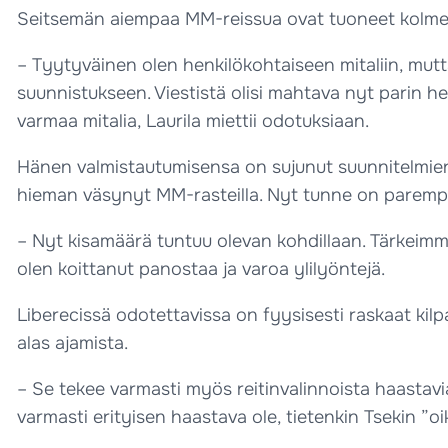
Seitsemän aiempaa MM-reissua ovat tuoneet kolme vies
– Tyytyväinen olen henkilökohtaiseen mitaliin, mut
suunnistukseen. Viestistä olisi mahtava nyt parin he
varmaa mitalia, Laurila miettii odotuksiaan.
Hänen valmistautumisensa on sujunut suunnitelmien 
hieman väsynyt MM-rasteilla. Nyt tunne on parempi
– Nyt kisamäärä tuntuu olevan kohdillaan. Tärkeimmä
olen koittanut panostaa ja varoa ylilyöntejä.
Liberecissä odotettavissa on fyysisesti raskaat ki
alas ajamista.
– Se tekee varmasti myös reitinvalinnoista haastavi
varmasti erityisen haastava ole, tietenkin Tsekin ”