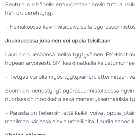
Seutu ei ole hänelle entuudestaan kovin tuttua, vai
hän on perehtynyt.
– Heinäkuussa kävin viisipäiväisellä pyöräsuunnistus
Joukkueessa jokainen voi oppia toisiltaan
Laurila on kesäänsä melko tyytyväinen. EM-kisat m
hopean arvoisesti. SM-keskimatkalla kalustomurheet
– Tietysti voi olla myös tyytyväinen, ettei mitään v
Suomi on menestynyt pyöräsuunnistuksessa hyvin. Tse
nuorissakin innokkaita sekä menestyksenhaluisia t
– Parasta on tietenkin, että kaikki voivat oppia jot
maailman kärjessä ajavia urheilijoita, Laurila sanoo 