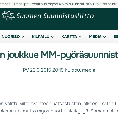
orastit – Rastilippu
Rastilipun ohjeet
Aloita suunnistus
Koulusuunnistus
F
NUORISO
KILPAILU
KARTTA
MEDIA
S
 joukkue MM-pyöräsuunnis
PV
·
29.6.2015 20:19
·
huippu
, 
media
littu viikonvaihteen katsastusten jälkeen. Tsekin Lib
i kokemusta, mutta myös nuorta iskukykyä. Samaan ai