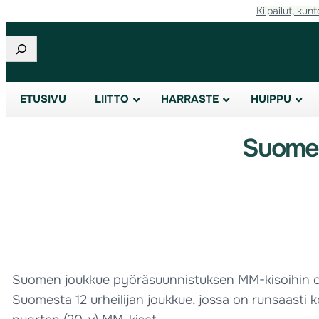
Kilpailut, kunt
Etsi
ETUSIVU
LIITTO
HARRASTE
HUIPPU
Suomen
Suomen joukkue pyöräsuunnistuksen MM-kisoihin on va
Suomesta 12 urheilijan joukkue, jossa on runsaast