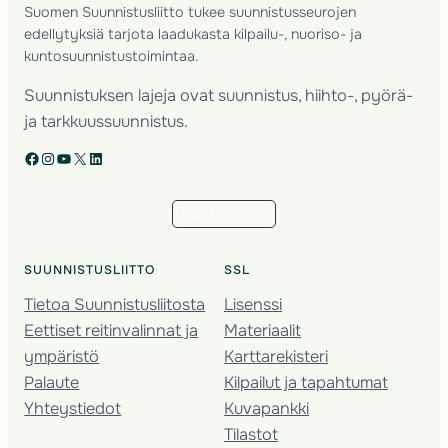
Suomen Suunnistusliitto tukee suunnistusseurojen
edellytyksiä tarjota laadukasta kilpailu-, nuoriso- ja
kuntosuunnistustoimintaa.
Suunnistuksen lajeja ovat suunnistus, hiihto-, pyörä-
ja tarkkuussuunnistus.
Facebook
Instagram
YouTube
X
LinkedIn
Tilaa uutiskirje
SUUNNISTUSLIITTO
SSL
Tietoa Suunnistusliitosta
Lisenssi
Eettiset reitinvalinnat ja
Materiaalit
ympäristö
Karttarekisteri
Palaute
Kilpailut ja tapahtumat
Yhteystiedot
Kuvapankki
Tilastot