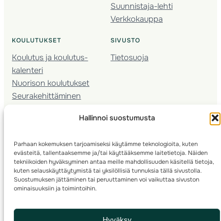
Suunnistaja-lehti
Verkkokauppa
KOULUTUKSET
SIVUSTO
Koulutus ja koulutus­
Tietosuoja
kalenteri
Nuorison koulutukset
Seura­kehittäminen
Valmentaja­koulutus
Hallinnoi suostumusta
Kartoitus
Ratamestari
Parhaan kokemuksen tarjoamiseksi käytämme teknologioita, kuten
evästeitä, tallentaaksemme ja/tai käyttääksemme laitetietoja. Näiden
Suomen Suunnistusliitto
© 2025 ·
· Valimotie 10, 00380 Helsinki, Finland
tekniikoiden hyväksyminen antaa meille mahdollisuuden käsitellä tietoja,
kuten selauskäyttäytymistä tai yksilöllisiä tunnuksia tällä sivustolla.
Suostumuksen jättäminen tai peruuttaminen voi vaikuttaa sivuston
info(a)suunnistusliitto.fi,
Rastilipun asiat
: rastilippu(a)suunnistusliitto.fi
ominaisuuksiin ja toimintoihin.
Kilpailut ja kuntorastit – Rastilippu
:::
Rastilipun ohjeet
Hyväksy