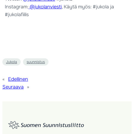
Instagram:
@jukolanviesti
, Käytä myös: #jukola ja
#jukolafiilis
Jukola
suunnistus
«
Edellinen
Seuraava
»