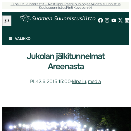
Kilpailut, kuntorastit – Rastilippu
Rastilipun ohjeet
Aloita suunnistus
Koulusuunnistus
Fin5
Kuvapankki
Etsi
VALIKKO
Jukolan jälkitunnelmat
Areenasta
PL
·
12.6.2015 15:00
·
kilpailu
, 
media