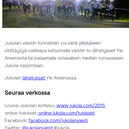
Jukolan viestin tunnelmiin voi vielä jälkikäteen
virittäytyä vaikkapa katsomalla viestin tv-lähetykset Yle
Areenasta tai palaamalla sosiaalisen median runsaaseen
Jukola-tarjontaan.
Jukolan
lähetykset
Yle Areenassa.
Seuraa verkossa
Louna-Jukolan kotisivu:
www.jukola.com/2015
onlive-tulokset:
online.jukola.com/tulokset
Facebook:
facebook.com/jukolanviesti
Twitter:
@jukolanviesti
#jukola