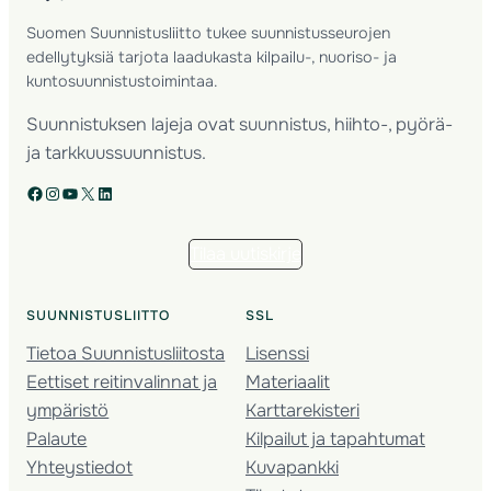
Suomen Suunnistusliitto tukee suunnistusseurojen
edellytyksiä tarjota laadukasta kilpailu-, nuoriso- ja
kuntosuunnistustoimintaa.
Suunnistuksen lajeja ovat suunnistus, hiihto-, pyörä-
ja tarkkuussuunnistus.
Facebook
Instagram
YouTube
X
LinkedIn
Tilaa uutiskirje
SUUNNISTUSLIITTO
SSL
Tietoa Suunnistusliitosta
Lisenssi
Eettiset reitinvalinnat ja
Materiaalit
ympäristö
Karttarekisteri
Palaute
Kilpailut ja tapahtumat
Yhteystiedot
Kuvapankki