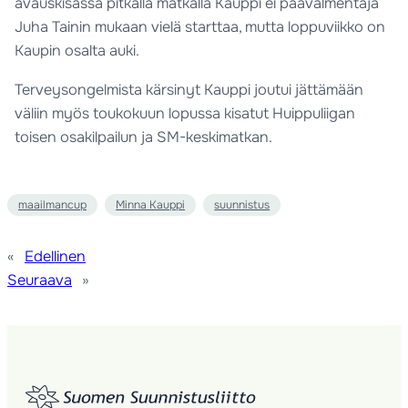
avauskisassa pitkällä matkalla Kauppi ei päävalmentaja
Juha Tainin mukaan vielä starttaa, mutta loppuviikko on
Kaupin osalta auki.
Terveysongelmista kärsinyt Kauppi joutui jättämään
väliin myös toukokuun lopussa kisatut Huippuliigan
toisen osakilpailun ja SM-keskimatkan.
maailmancup
Minna Kauppi
suunnistus
«
Edellinen
Seuraava
»