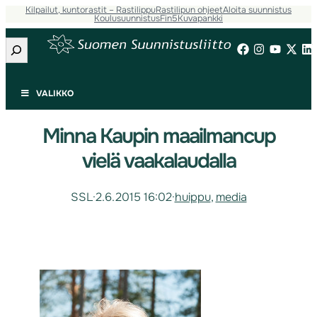
Kilpailut, kuntorastit – Rastilippu
Rastilipun ohjeet
Aloita suunnistus
Koulusuunnistus
Fin5
Kuvapankki
Etsi
VALIKKO
Minna Kaupin maailmancup
vielä vaakalaudalla
SSL
·
2.6.2015 16:02
·
huippu
, 
media