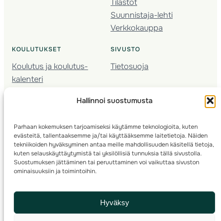
Tilastot
Suunnistaja-lehti
Verkkokauppa
KOULUTUKSET
SIVUSTO
Koulutus ja koulutus­
Tietosuoja
kalenteri
Nuorison koulutukset
Hallinnoi suostumusta
Seura­kehittäminen
Valmentaja­koulutus
Parhaan kokemuksen tarjoamiseksi käytämme teknologioita, kuten
Kartoitus
evästeitä, tallentaaksemme ja/tai käyttääksemme laitetietoja. Näiden
Ratamestari
tekniikoiden hyväksyminen antaa meille mahdollisuuden käsitellä tietoja,
kuten selauskäyttäytymistä tai yksilöllisiä tunnuksia tällä sivustolla.
Suostumuksen jättäminen tai peruuttaminen voi vaikuttaa sivuston
Suomen Suunnistusliitto
© 2025 ·
· Valimotie 10, 00380 Helsinki, Finland
ominaisuuksiin ja toimintoihin.
info(a)suunnistusliitto.fi,
Rastilipun asiat
: rastilippu(a)suunnistusliitto.fi
Hyväksy
Kilpailut ja kuntorastit – Rastilippu
:::
Rastilipun ohjeet