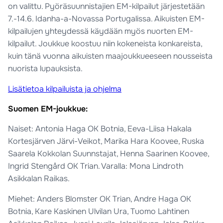
on valittu. Pyöräsuunnistajien EM-kilpailut järjestetään
7.-14.6. Idanha-a-Novassa Portugalissa. Aikuisten EM-
kilpailujen yhteydessä käydään myös nuorten EM-
kilpailut. Joukkue koostuu niin kokeneista konkareista,
kuin tänä vuonna aikuisten maajoukkueeseen nousseista
nuorista lupauksista.
Lisätietoa kilpailuista ja ohjelma
Suomen EM-joukkue:
Naiset: Antonia Haga OK Botnia, Eeva-Liisa Hakala
Kortesjärven Järvi-Veikot, Marika Hara Koovee, Ruska
Saarela Kokkolan Suunnstajat, Henna Saarinen Koovee,
Ingrid Stengård OK Trian. Varalla: Mona Lindroth
Asikkalan Raikas.
Miehet: Anders Blomster OK Trian, Andre Haga OK
Botnia, Kare Kaskinen Ulvilan Ura, Tuomo Lahtinen