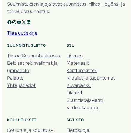
Suunnistuksen lajeja ovat suunnistus, hiihto-, pyörä- ja
tarkkuussuunnistus.
Facebook
Instagram
YouTube
X
LinkedIn
Tilaa uutiskirje
SUUNNISTUSLIITTO
SSL
Tietoa Suunnistusliitosta
Lisenssi
Eettiset reitinvalinnat ja
Materiaalit
ympäristö
Karttarekisteri
Palaute
Kilpailut ja tapahtumat
Yhteystiedot
Kuvapankki
Tilastot
Suunnistaja-lehti
Verkkokauppa
KOULUTUKSET
SIVUSTO
Koulutus ja koulutus­
Tietosuoja