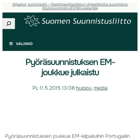
Kilpailut, kuntorastit – Rastilippu
Rastilipun ohjeet
Aloita suunnistus
Koulusuunnistus
Fin5
Kuvapankki
Etsi
VALIKKO
Pyöräsuunnistuksen EM-
joukkue julkaistu
PL
·
11.5.2015 13:08
·
huippu
, 
media
Pyöräsuunnistuksen joukkue EM-kilpailuihin Portugaliin