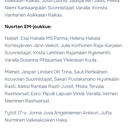
Asikkalan Raikas, Jussi Laurila Jalasjärven Jalas, Pekka
Niemi Kankaanpään Suunnistajat. Varalla: Konsta
Vanhanen Asikkalan Raikas.
Nuorten EM-joukkue:
Naiset: Essi Hakala MS Parma, Helena Hakala
Kortesjärven Järvi-Veikot, Julia Korhonen Raja-Karjalan
Suunnistajat, Krista Lahtinen Rajamäen Rykmentti.
Varalla Susanna Pihlajamaa Ylivieskan Kuula.
Miehet: Jesper Lindahl OK Trina, Sauli Pietikäinen
Kouvolan Suunnistajat, Sakari Puolakanaho Hyvinkään
Rasti, Aleksi Rantala Rasti-Jussit, Miska Tervala
Rastivarsat, Eero Ylipulli Lapuan Virkiä. Varalla: Verneri
Nieminen Rastivarsat.
Tytöt 17-v: Jonna Juva Angelniemen Ankkuri, Jutta
Nurminen Valkeakosken Haka.