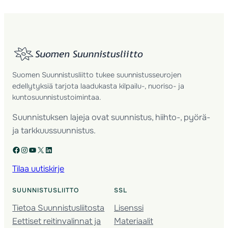
Suomen Suunnistusliitto tukee suunnistusseurojen
edellytyksiä tarjota laadukasta kilpailu-, nuoriso- ja
kuntosuunnistustoimintaa.
Suunnistuksen lajeja ovat suunnistus, hiihto-, pyörä-
ja tarkkuussuunnistus.
Facebook
Instagram
YouTube
X
LinkedIn
Tilaa uutiskirje
SUUNNISTUSLIITTO
SSL
Tietoa Suunnistusliitosta
Lisenssi
Eettiset reitinvalinnat ja
Materiaalit