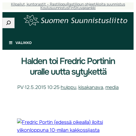
Kilpailut, kuntorastit – Rastilippu
Rastilipun ohjeet
Aloita suunnistus
Koulusuunnistus
Fin5
Kuvapankki
Etsi
VALIKKO
Halden toi Fredric Portinin
uralle uutta sytykettä
PV
·
12.5.2015 10:25
·
huippu
, 
kisakanava
, 
media