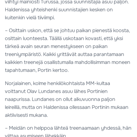
viihtyi mainiosti Turussa, jossa suunnistajia asuu paljon.
Haldenissa yhteishenki suunnistajien kesken on
kuitenkin vielä tiiviimpi.
– Osittain uskon, että se johtuu paikan pienestä koosta,
osittain luonteesta. Täällä uskotaan kovasti, että yksi
tärkeä avain seuran menestykseen on paikan
treeniympäristö. Kaikki yrittävät auttaa parantamaan
kaikkien treenejä osallistumalla mahdollisimman moneen
tapahtumaan, Portin kertoo.
Norjalainen, kolme henkilökohtaista MM-kultaa
voittanut Olav Lundanes asuu lähes Portinien
naapurissa. Lundanes on ollut alkuvuonna paljon
leireillä, mutta on Haldenissa ollessaan Portinin mukaan
aktiivisesti mukana.
– Meidän on helppoa lähteä treenaamaan yhdessä, hän
viittaa asumiseen lähekkäin.