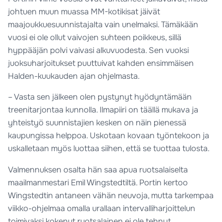
johtuen muun muassa MM-kotikisat jäivät
maajoukkuesuunnistajalta vain unelmaksi. Tämäkään
vuosi ei ole ollut vaivojen suhteen poikkeus, sillä
hyppääjän polvi vaivasi alkuvuodesta. Sen vuoksi
juoksuharjoitukset puuttuivat kahden ensimmäisen
Halden-kuukauden ajan ohjelmasta.
– Vasta sen jälkeen olen pystynyt hyödyntämään
treenitarjontaa kunnolla. Ilmapiiri on täällä mukava ja
yhteistyö suunnistajien kesken on näin pienessä
kaupungissa helppoa. Uskotaan kovaan työntekoon ja
uskalletaan myös luottaa siihen, että se tuottaa tulosta.
Valmennuksen osalta hän saa apua ruotsalaiselta
maailmanmestari Emil Wingstedtiltä. Portin kertoo
Wingstedtin antaneen vähän neuvoja, mutta tarkempaa
viikko-ohjelmaa omalla urallaan intervalliharjoittelun
toimivaksi kokenut ruotsalainen ei ole tehnyt.