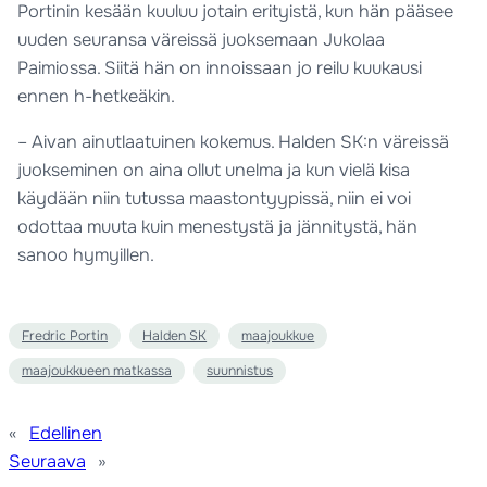
Portinin kesään kuuluu jotain erityistä, kun hän pääsee
uuden seuransa väreissä juoksemaan Jukolaa
Paimiossa. Siitä hän on innoissaan jo reilu kuukausi
ennen h-hetkeäkin.
– Aivan ainutlaatuinen kokemus. Halden SK:n väreissä
juokseminen on aina ollut unelma ja kun vielä kisa
käydään niin tutussa maastontyypissä, niin ei voi
odottaa muuta kuin menestystä ja jännitystä, hän
sanoo hymyillen.
Fredric Portin
Halden SK
maajoukkue
maajoukkueen matkassa
suunnistus
«
Edellinen
Seuraava
»