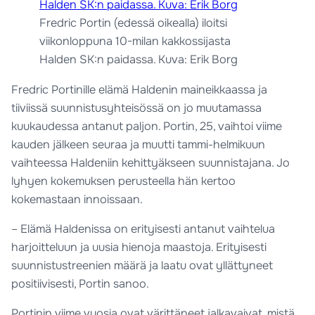
Fredric Portin (edessä oikealla) iloitsi
viikonloppuna 10-milan kakkossijasta
Halden SK:n paidassa. Kuva: Erik Borg
Fredric Portinille elämä Haldenin maineikkaassa ja
tiiviissä suunnistusyhteisössä on jo muutamassa
kuukaudessa antanut paljon. Portin, 25, vaihtoi viime
kauden jälkeen seuraa ja muutti tammi-helmikuun
vaihteessa Haldeniin kehittyäkseen suunnistajana. Jo
lyhyen kokemuksen perusteella hän kertoo
kokemastaan innoissaan.
– Elämä Haldenissa on erityisesti antanut vaihtelua
harjoitteluun ja uusia hienoja maastoja. Erityisesti
suunnistustreenien määrä ja laatu ovat yllättyneet
positiivisesti, Portin sanoo.
Portinin viime vuosia ovat värittäneet jalkavaivat, mistä