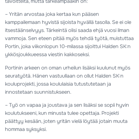
tavoitteita, mutta tärkeämpääkin on:
– Yritän arvostaa joka kertaa kun pääsen
kamppailemaan hyvistä sijoista hyvällä tasolla. Se ei ole
itsestäänselvyys. Tärkeintä olisi saada ehjä vuosi ilman
vammoja. Sen eteen pitää myös tehdä työtä, muistuttaa
Portin, joka viikonlopun 10-milassa sijoittui Halden SK:n
ykkösjoukkueessa viestin kakkoseksi.
Portinin arkeen on oman urheilun lisäksi kuulunut myös
seuratyötä. Hänen vastuullaan on ollut Halden SK:n
kouluprojekti, jossa koululaisia tutustutetaan ja
innostetaan suunnistukseen.
– Työ on vapaa ja joustava ja sen lisäksi se sopii hyvin
koulutukseeni, kun minusta tulee opettaja. Projekti
päättyy kesään, joten yritän vielä löytää jotain muuta
hommaa syksyksi.