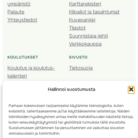
ympäristö
Karttarekisteri
Palaute
Kilpailut ja tapahtumat
Yhteystiedot
Kuvapankki
Tilastot
Suunnistaja-lehti
Verkkokauppa
KOULUTUKSET
SIVUSTO
Koulutus ja koulutus­
Tietosuoja
kalenteri
Nuorison koulutukset
Hallinnoi suostumusta
Seura­kehittäminen
Valmentaja­koulutus
Parhaan kokemuksen tarjoamiseksi käytämme teknologioita, kuten
Kartoitus
evästeitä, tallentaaksemme ja/tai käyttääksemme laitetietoja. Näiden
Ratamestari
tekniikoiden hyväksyminen antaa meille mahdollisuuden käsitellä tietoja,
kuten selauskäyttäytymistä tai yksilöllisiä tunnuksia tällä sivustolla.
Suostumuksen jättäminen tai peruuttaminen voi vaikuttaa sivuston
Suomen Suunnistusliitto
© 2025 ·
· Valimotie 10, 00380 Helsinki, Finland
ominaisuuksiin ja toimintoihin.