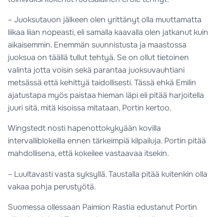
– Juoksutauon jälkeen olen yrittänyt olla muuttamatta
liikaa liian nopeasti, eli samalla kaavalla olen jatkanut kuin
aikaisemmin. Enemmän suunnistusta ja maastossa
juoksua on täällä tullut tehtyä. Se on ollut tietoinen
valinta jotta voisin sekä parantaa juoksuvauhtiani
metsässä että kehittyä taidollisesti. Tässä ehkä Emilin
ajatustapa myös paistaa hieman läpi eli pitää harjoitella
juuri sitä, mitä kisoissa mitataan, Portin kertoo.
Wingstedt nosti hapenottokykyään kovilla
intervalliblokeilla ennen tärkeimpiä kilpailuja. Portin pitää
mahdollisena, että kokeilee vastaavaa itsekin.
– Luultavasti vasta syksyllä. Taustalla pitää kuitenkin olla
vakaa pohja perustyötä.
Suomessa ollessaan Paimion Rastia edustanut Portin