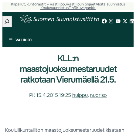
Kilpailut, kuntorastit – Rastilippu
Rastilipun ohjeet
Aloita suunnistus
Koulusuunnistus
Fin5
Kuvapankki
Etsi
VALIKKO
KLL:n
maastojuoksumestaruudet
ratkotaan Vierumäellä 21.5.
PK
·
15.4.2015 19:25
·
huippu
, 
nuoriso
Koululiikuntaliiton maastojuoksumestaruudet kisataan