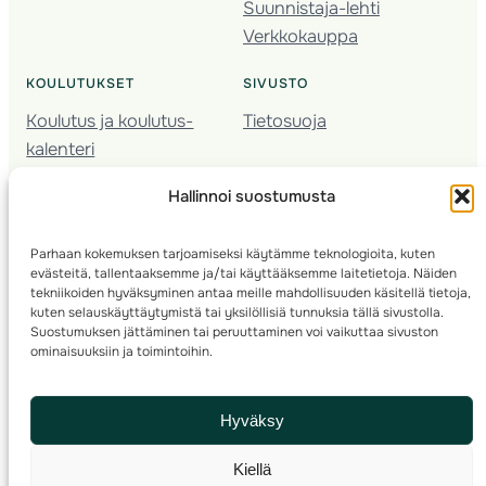
Suunnistaja-lehti
Verkkokauppa
KOULUTUKSET
SIVUSTO
Koulutus ja koulutus­
Tietosuoja
kalenteri
Nuorison koulutukset
Hallinnoi suostumusta
Seura­kehittäminen
Valmentaja­koulutus
Parhaan kokemuksen tarjoamiseksi käytämme teknologioita, kuten
Kartoitus
evästeitä, tallentaaksemme ja/tai käyttääksemme laitetietoja. Näiden
Ratamestari
tekniikoiden hyväksyminen antaa meille mahdollisuuden käsitellä tietoja,
kuten selauskäyttäytymistä tai yksilöllisiä tunnuksia tällä sivustolla.
Suostumuksen jättäminen tai peruuttaminen voi vaikuttaa sivuston
Suomen Suunnistusliitto
© 2025 ·
· Valimotie 10, 00380 Helsinki, Finland
ominaisuuksiin ja toimintoihin.
info(a)suunnistusliitto.fi,
Rastilipun asiat
: rastilippu(a)suunnistusliitto.fi
Hyväksy
Kilpailut ja kuntorastit – Rastilippu
:::
Rastilipun ohjeet
Kiellä