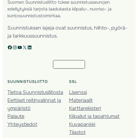
Suomen Suunnistusliitto tukee suunnistusseurojen
edellytyksiä tarjota laadukasta kilpailu-, nuoriso- ja
kuntosuunnistustoimintaa.
Suunnistuksen lajeja ovat suunnistus, hiihto-, pyörä-
ja tarkkuussuunnistus.
Facebook
Instagram
YouTube
X
LinkedIn
Tilaa uutiskirje
SUUNNISTUSLIITTO
SSL
Tietoa Suunnistusliitosta
Lisenssi
Eettiset reitinvalinnat ja
Materiaalit
ympäristö
Karttarekisteri
Palaute
Kilpailut ja tapahtumat
Yhteystiedot
Kuvapankki
Tilastot