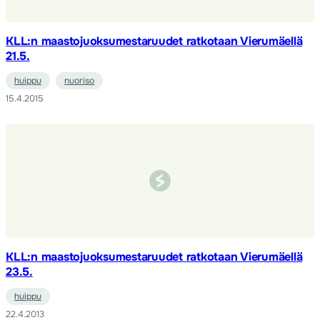
KLL:n maastojuoksumestaruudet ratkotaan Vierumäellä
21.5.
huippu
nuoriso
15.4.2015
KLL:n maastojuoksumestaruudet ratkotaan Vierumäellä
23.5.
huippu
22.4.2013