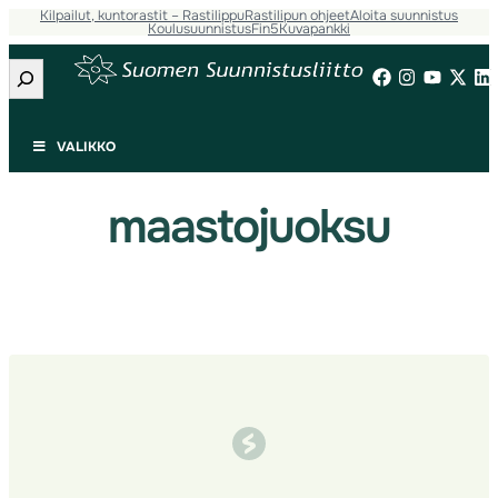
Kilpailut, kuntorastit – Rastilippu
Rastilipun ohjeet
Aloita suunnistus
Siirry
Koulusuunnistus
Fin5
Kuvapankki
sisältöön
Etsi
VALIKKO
maastojuoksu