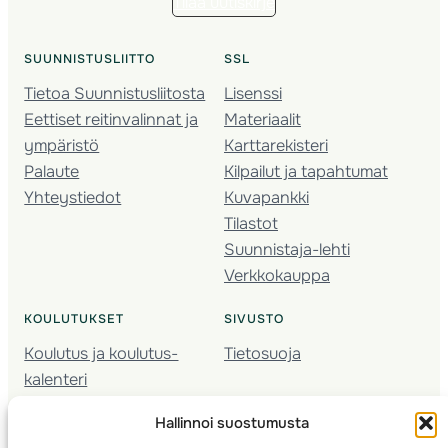
Tilaa uutiskirje
SUUNNISTUSLIITTO
SSL
Tietoa Suunnistusliitosta
Lisenssi
Eettiset reitinvalinnat ja
Materiaalit
ympäristö
Karttarekisteri
Palaute
Kilpailut ja tapahtumat
Yhteystiedot
Kuvapankki
Tilastot
Suunnistaja-lehti
Verkkokauppa
KOULUTUKSET
SIVUSTO
Koulutus ja koulutus­
Tietosuoja
kalenteri
Nuorison koulutukset
Hallinnoi suostumusta
Seura­kehittäminen