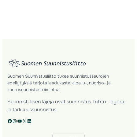
Suomen Suunnistusliitto tukee suunnistusseurojen
edellytyksiä tarjota laadukasta kilpailu-, nuoriso- ja
kuntosuunnistustoimintaa.
Suunnistuksen lajeja ovat suunnistus, hiihto-, pyörä-
ja tarkkuussuunnistus.
Facebook
Instagram
YouTube
X
LinkedIn