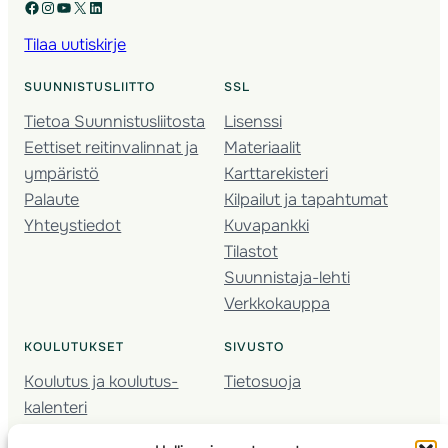
Facebook
Instagram
YouTube
X
LinkedIn
Tilaa uutiskirje
SUUNNISTUSLIITTO
SSL
Tietoa Suunnistusliitosta
Lisenssi
Eettiset reitinvalinnat ja
Materiaalit
ympäristö
Karttarekisteri
Palaute
Kilpailut ja tapahtumat
Yhteystiedot
Kuvapankki
Tilastot
Suunnistaja-lehti
Verkkokauppa
KOULUTUKSET
SIVUSTO
Koulutus ja koulutus­
Tietosuoja
kalenteri
Nuorison koulutukset