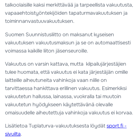
talkoolaisille kaksi merkittävää ja tarpeellista vakuutusta,
vapaaehtoistyöntekijöiden tapaturmavakuutuksen ja
toiminnanvastuuvakuutuksen.
Suomen Suunnistusliitto on maksanut kyseisen
vakuutuksen vakuutusmaksun ja se on automaattisesti
voimassa kaikille liiton jäsenseuroille.
Vakuutus on varsin kattava, mutta kilpailujärjestäjien
tulee huomata, että vakuutus ei kata järjestäjän omille
laitteille aiheutuneita vahinkoja vaan niille on
tarvittaessa hankittava erillinen vakuutus. Esimerkiksi
vakuutetun hallussa, lainassa, vuokralla tai muutoin
vakuutetun hyödykseen käytettävänä olevalle
omaisuudelle aiheutettuja vahinkoja vakuutus ei korvaa.
Lisätietoa Tuplaturva-vakuutuksesta löydät
sport.fi -
sivuilta
.