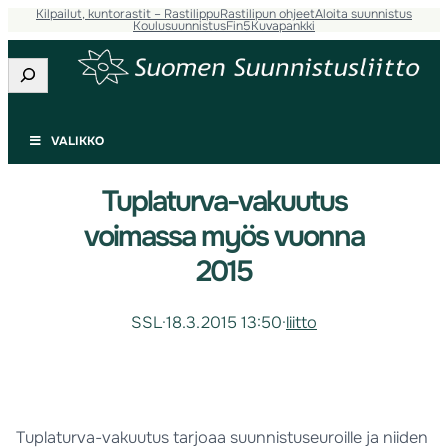
Kilpailut, kuntorastit – Rastilippu
Rastilipun ohjeet
Aloita suunnistus
Koulusuunnistus
Fin5
Kuvapankki
Etsi
VALIKKO
Tuplaturva-vakuutus
voimassa myös vuonna
2015
SSL
·
18.3.2015 13:50
·
liitto
Tuplaturva-vakuutus tarjoaa suunnistuseuroille ja niiden