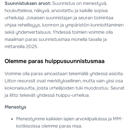
Suunnistuksen arvot:
Suunnistus on menestyvä,
houkutteleva, näkyvä,
arvostettu ja kaikille sopiva
urheilulaji.
Jokaisen suunnistajan ja seuran toimintaa
ohjaa
rehellisyys, luonnon ja ympäristön kunnioittaminen
sekä yhdenvertaisuus. Yhdessä toimien voimme olla
maailman paras suunnistusmaa monella tavalla ja
mittareilla 2025.
Olemme paras huippusuunnistusmaa
Voimme olla paras
ainoastaan tekemällä
yhdessä asioita.
Liiton resurssit ovat
merkityksellinen, mutta
vain yksi osa
kokonaisuutta,
joista urheilijoiden tuki
muodostuu.
Seurat
ja liitto tekevät
yhdessä huippu-urheilua.
Menestys
Menestymme kaikkien lajien arvokilpailuissa ja MM-
kotikisoissa olemme paras maa.