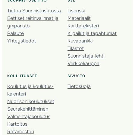
SUUNNISTUSLIITTO
SSL
Tietoa Suunnistusliitosta
Lisenssi
Eettiset reitinvalinnat ja
Materiaalit
ympäristö
Karttarekisteri
Palaute
Kilpailut ja tapahtumat
Yhteystiedot
Kuvapankki
Tilastot
Suunnistaja-lehti
Verkkokauppa
KOULUTUKSET
SIVUSTO
Koulutus ja koulutus­
Tietosuoja
kalenteri
Nuorison koulutukset
Seura­kehittäminen
Valmentaja­koulutus
Kartoitus
Ratamestari