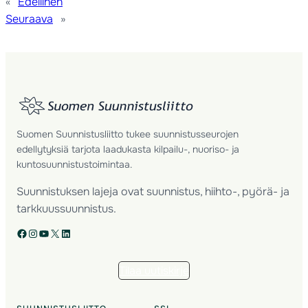
«
Edellinen
Seuraava
»
Suomen Suunnistusliitto tukee suunnistusseurojen
edellytyksiä tarjota laadukasta kilpailu-, nuoriso- ja
kuntosuunnistustoimintaa.
Suunnistuksen lajeja ovat suunnistus, hiihto-, pyörä- ja
tarkkuussuunnistus.
Facebook
Instagram
YouTube
X
LinkedIn
Tilaa uutiskirje