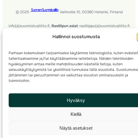
Suomen Suunnistusliitto
© 2025 ·
· Valimotie 10, 00380 Helsinki, Finland
info(a)suunnistusliitto.fi,
Rastilipun asiat
: rastilippu(a)suunnistusliitto.fi
Hallinnoi suostumusta
Kilpailut ja kuntorastit – Rastilippu
:::
Rastilipun ohjeet
Parhaan kokemuksen tarjoamiseksi käytämme teknologioita, kuten evästei
RSS
tallentaaksemme ja/tai käyttääksemme laitetietoja. Näiden tekniikoiden
hyväksyminen antaa meille mahdollisuuden käsitellä tietoja, kuten
Etsi
selauskäyttäytymistä tai yksilöllisiä tunnuksia tällä sivustolla. Suostumuk
jättäminen tai peruuttaminen voi vaikuttaa sivuston ominaisuuksiin ja
toimintoihin.
Hyväksy
Kiellä
Näytä asetukset