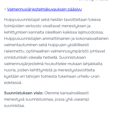
<
Valmennusjärjestelmäkuvauksen pääsivu
Huippusuunnistajat sekä heidän tavoitteitaan tukeva
toimijoiden verkosto oivaltavat menestyksen ja
kehittymisen kannalta oleellisen kaikissa lajimuodoissa.
Huippusuunnistajien ammattimainen ja kokonaisvaltainen
valmentautuminen sekä huippujen yksilöllisesti
rakennettu, optimaalinen valmennusympäristö johtavat
onnistumisiin oikealla hetkellä. Suunnistuksen
valmennusjärjestelmä houkuttelee mukaan lahjakkaita
nuoria, joiden kehittymistä ja menestystavoitteita
kyetään eri tahojen toimesta tukemaan urheilu-uran
edetessä.
Suunnistuksen visio:
Olemme kansainvälisesti
menestyvä suunnistusmaa,
jossa yhä useampi
suunnistaa.