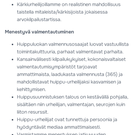
Kärkiurheilijoillamme on realistinen mahdollisuus
taistella mitaleista/kärkisijoista
jokaisessa
arvokilpailustartissa.
Menestyvä valmentautuminen
Huippuluokan valmennusosaajat luovat vastuullista
toimintakulttuuria, parhaat valmentavat
parhaita.
Kansainvälisesti kilpailukykyiset, kokonaisvaltaiset
valmentautumisympäristöt tarjoavat
ammattimaista, laadukasta valmennusta (365) ja
mahdollistavat huippu-urheilijaksi
kasvamisen ja
kehittymisen.
Huippusuunnistuksen talous on kestävällä pohjalla,
sisältäen niin urheilijan, valmentajan,
seurojen kuin
liiton resurssit.
Huippu-urheilijat ovat tunnettuja persoonia ja
hyödyntävät mediaa ammattimaisesti.
Varmistamme menestyksen jatkuvuuden,