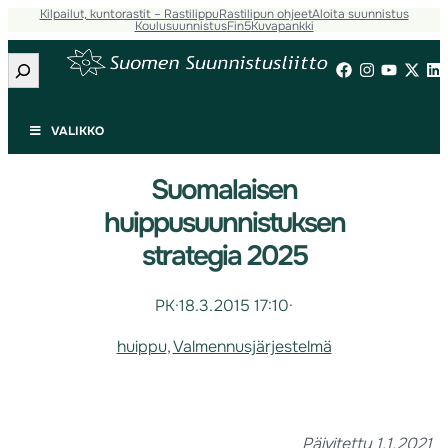
Kilpailut, kuntorastit – Rastilippu
Rastilipun ohjeet
Aloita suunnistus
Koulusuunnistus
Fin5
Kuvapankki
Etsi
VALIKKO
Suomalaisen
huippusuunnistuksen
strategia 2025
PK
·
18.3.2015 17:10
·
huippu
, 
Valmennusjärjestelmä
Päivitetty 1.1.2021