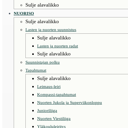
Sulje alavalikko
NUORISO
Sulje alavalikko
Lasten ja nuorten suunnistus
Sulje alavalikko
Lasten ja nuorten radat
Sulje alavalikko
Suunnistajan polku
Tapahtumat
Sulje alavalikko
Leimaus-leiri
Kompassi-tapahtumat
Nuorten Jukola ja Superviikonloppu
Junioriliiga
Nuorten Viestiliiga
Yläkoululeiritys