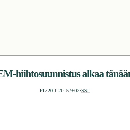
EM-hiihtosuunnistus alkaa tänää
PL
·
20.1.2015 9:02
·
SSL