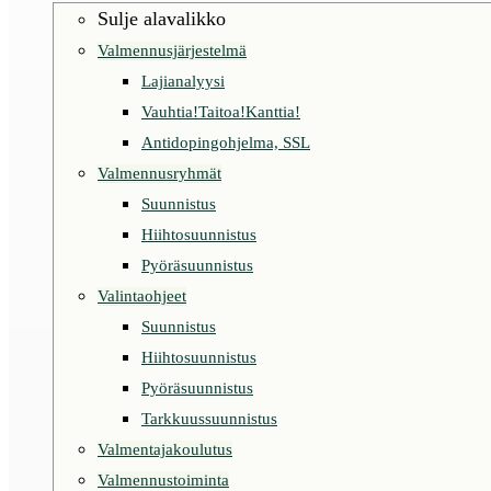
Sulje alavalikko
Valmennusjärjestelmä
Lajianalyysi
Vauhtia!Taitoa!Kanttia!
Antidopingohjelma, SSL
Valmennusryhmät
Suunnistus
Hiihtosuunnistus
Pyöräsuunnistus
Valintaohjeet
Suunnistus
Hiihtosuunnistus
Pyöräsuunnistus
Tarkkuussuunnistus
Valmentajakoulutus
Valmennustoiminta