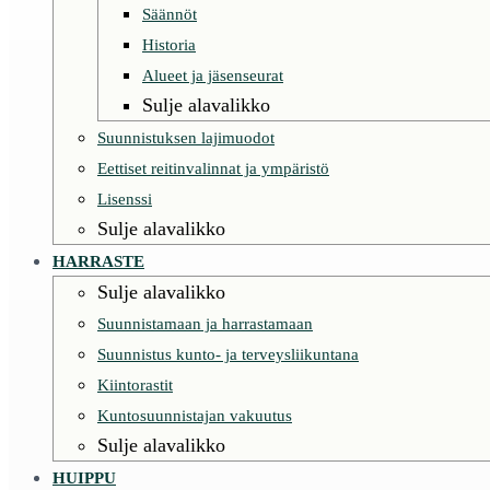
Säännöt
Historia
Alueet ja jäsenseurat
Sulje alavalikko
Suunnistuksen lajimuodot
Eettiset reitinvalinnat ja ympäristö
Lisenssi
Sulje alavalikko
HARRASTE
Sulje alavalikko
Suunnistamaan ja harrastamaan
Suunnistus kunto- ja terveysliikuntana
Kiintorastit
Kuntosuunnistajan vakuutus
Sulje alavalikko
HUIPPU