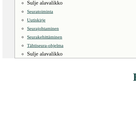
Sulje alavalikko
Seuratoiminta
Uutiskirje
Seurajohtaminen
Seurakehittäminen
Tähtiseura-ohjelma
Sulje alavalikko