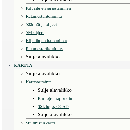
Kilpailujen järjestäminen
Ratamestaritoiminta
Säännöt ja ohjeet
SM-ohjeet
Kilpailujen hakeminen
Ratamestarikoulutus
Sulje alavalikko
KARTTA
Sulje alavalikko
Karttatoiminta
Sulje alavalikko
Karttojen raportointi
SSL logo, OCAD
Sulje alavalikko
Suunnistuskartta