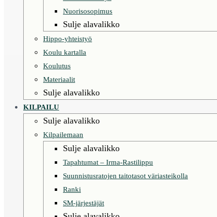
Nuorisosopimus
Sulje alavalikko
Hippo-yhteistyö
Koulu kartalla
Koulutus
Materiaalit
Sulje alavalikko
KILPAILU
Sulje alavalikko
Kilpailemaan
Sulje alavalikko
Tapahtumat – Irma-Rastilippu
Suunnistusratojen taitotasot väriasteikolla
Ranki
SM-järjestäjät
Sulje alavalikko