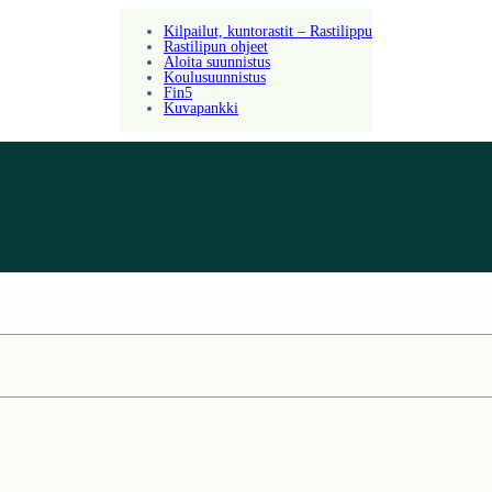
Kilpailut, kuntorastit – Rastilippu
Rastilipun ohjeet
Aloita suunnistus
Koulusuunnistus
Fin5
Kuvapankki