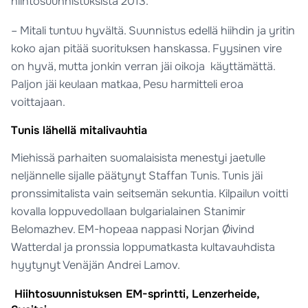
hiihtosuunnistuksista 2013.
– Mitali tuntuu hyvältä. Suunnistus edellä hiihdin ja yritin
koko ajan pitää suorituksen hanskassa. Fyysinen vire
on hyvä, mutta jonkin verran jäi oikoja käyttämättä.
Paljon jäi keulaan matkaa, Pesu harmitteli eroa
voittajaan.
Tunis lähellä mitalivauhtia
Miehissä parhaiten suomalaisista menestyi jaetulle
neljännelle sijalle päätynyt Staffan Tunis. Tunis jäi
pronssimitalista vain seitsemän sekuntia. Kilpailun voitti
kovalla loppuvedollaan bulgarialainen Stanimir
Belomazhev. EM-hopeaa nappasi Norjan Øivind
Watterdal ja pronssia loppumatkasta kultavauhdista
hyytynyt Venäjän Andrei Lamov.
Hiihtosuunnistuksen EM-sprintti, Lenzerheide,