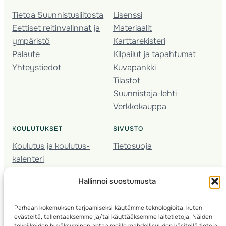
Tietoa Suunnistusliitosta
Lisenssi
Eettiset reitinvalinnat ja
Materiaalit
ympäristö
Karttarekisteri
Palaute
Kilpailut ja tapahtumat
Yhteystiedot
Kuvapankki
Tilastot
Suunnistaja-lehti
Verkkokauppa
KOULUTUKSET
SIVUSTO
Koulutus ja koulutus­
Tietosuoja
kalenteri
Nuorison koulutukset
Hallinnoi suostumusta
Seura­kehittäminen
Valmentaja­koulutus
Parhaan kokemuksen tarjoamiseksi käytämme teknologioita, kuten
Kartoitus
evästeitä, tallentaaksemme ja/tai käyttääksemme laitetietoja. Näiden
Ratamestari