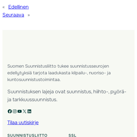
«
Edellinen
Seuraava
»
Suomen Suunnistusliitto tukee suunnistusseurojen
edellytyksiä tarjota laadukasta kilpailu-, nuoriso- ja
kuntosuunnistustoimintaa.
Suunnistuksen lajeja ovat suunnistus, hiihto-, pyörä-
ja tarkkuussuunnistus.
Facebook
Instagram
YouTube
X
LinkedIn
Tilaa uutiskirje
SUUNNISTUSLIITTO
SSL