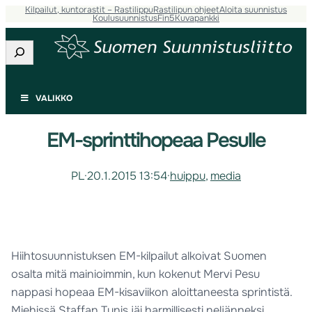
Kilpailut, kuntorastit – Rastilippu
Rastilipun ohjeet
Aloita suunnistus
Koulusuunnistus
Fin5
Kuvapankki
Etsi
VALIKKO
EM-sprinttihopeaa Pesulle
PL
·
20.1.2015 13:54
·
huippu
, 
media
Hiihtosuunnistuksen EM-kilpailut alkoivat Suomen
osalta mitä mainioimmin, kun kokenut Mervi Pesu
nappasi hopeaa EM-kisaviikon aloittaneesta sprintistä.
Miehissä Staffan Tunis jäi harmillisesti neljänneksi.