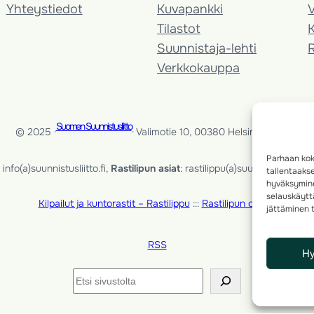
Yhteystiedot
Kuvapankki
V
Tilastot
K
Suunnistaja-lehti
Verkkokauppa
Suomen Suunnistusliitto
© 2025 ·
· Valimotie 10, 00380 Helsinki, Finland
Parhaan kok
info(a)suunnistusliitto.fi,
Rastilipun asiat
: rastilippu(a)suunnistusliitto.fi
tallentaaks
hyväksymine
selauskäyttä
Kilpailut ja kuntorastit – Rastilippu
:::
Rastilipun ohjeet
jättäminen t
RSS
H
Etsi