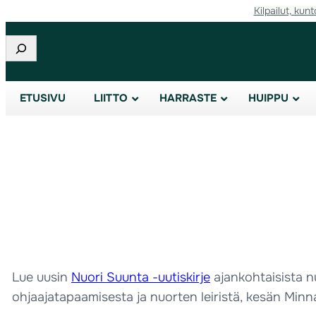
Kilpailut, kunt
Etsi
ETUSIVU
LIITTO
HARRASTE
HUIPPU
Lue uusin
Nuori Suunta -uutiskirje
ajankohtaisista n
ohjaajatapaamisesta ja nuorten leiristä, kesän Minn