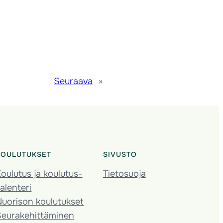
Seuraava
»
KOULUTUKSET
SIVUSTO
oulutus ja koulutus­
Tietosuoja
alenteri
Nuorison koulutukset
Seura­kehittäminen