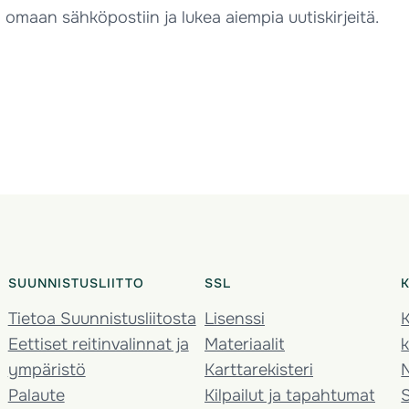
en omaan sähköpostiin ja lukea aiempia uutiskirjeitä.
SUUNNISTUSLIITTO
SSL
Tietoa Suunnistusliitosta
Lisenssi
K
Eettiset reitinvalinnat ja
Materiaalit
k
ympäristö
Karttarekisteri
Palaute
Kilpailut ja tapahtumat