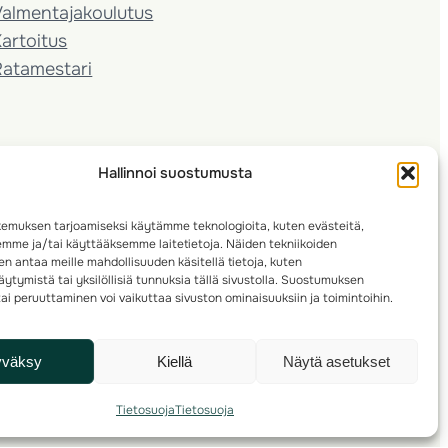
almentaja­koulutus
artoitus
Ratamestari
Hallinnoi suostumusta
emuksen tarjoamiseksi käytämme teknologioita, kuten evästeitä,
emme ja/tai käyttääksemme laitetietoja. Näiden tekniikoiden
n antaa meille mahdollisuuden käsitellä tietoja, kuten
ytymistä tai yksilöllisiä tunnuksia tällä sivustolla. Suostumuksen
ai peruuttaminen voi vaikuttaa sivuston ominaisuuksiin ja toimintoihin.
yväksy
Kiellä
Näytä asetukset
Tietosuoja
Tietosuoja