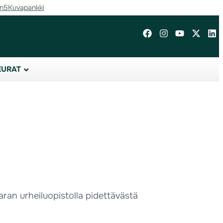
in5
Kuvapankki
EURAT
ran urheiluopistolla pidettävästä