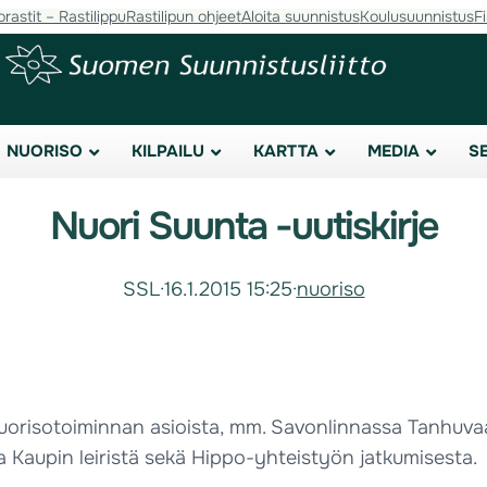
orastit – Rastilippu
Rastilipun ohjeet
Aloita suunnistus
Koulusuunnistus
F
NUORISO
KILPAILU
KARTTA
MEDIA
S
Nuori Suunta -uutiskirje
SSL
·
16.1.2015 15:25
·
nuoriso
uorisotoiminnan asioista, mm. Savonlinnassa Tanhuvaa
a Kaupin leiristä sekä Hippo-yhteistyön jatkumisesta.