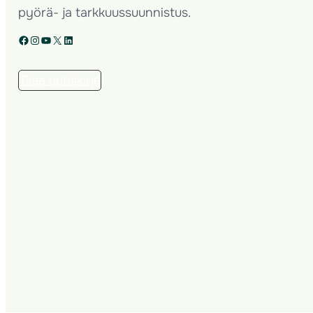
pyörä- ja tarkkuussuunnistus.
Facebook
Instagram
YouTube
X
LinkedIn
Tilaa uutiskirje