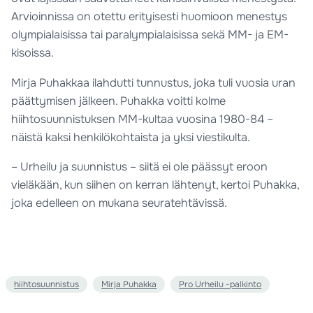
Arvioinnissa on otettu erityisesti huomioon menestys
olympialaisissa tai paralympialaisissa sekä MM- ja EM-
kisoissa.
Mirja Puhakkaa ilahdutti tunnustus, joka tuli vuosia uran
päättymisen jälkeen. Puhakka voitti kolme
hiihtosuunnistuksen MM-kultaa vuosina 1980-84 –
näistä kaksi henkilökohtaista ja yksi viestikulta.
– Urheilu ja suunnistus – siitä ei ole päässyt eroon
vieläkään, kun siihen on kerran lähtenyt, kertoi Puhakka,
joka edelleen on mukana seuratehtävissä.
hiihtosuunnistus
Mirja Puhakka
Pro Urheilu -palkinto