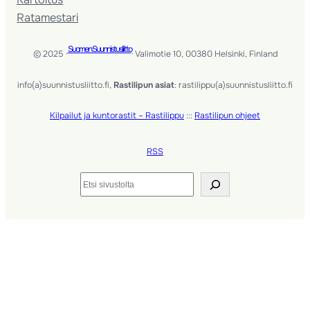
Ratamestari
Suomen Suunnistusliitto
© 2025 ·
· Valimotie 10, 00380 Helsinki, Finland
info(a)suunnistusliitto.fi,
Rastilipun asiat
: rastilippu(a)suunnistusliitto.fi
Kilpailut ja kuntorastit – Rastilippu
:::
Rastilipun ohjeet
RSS
Etsi