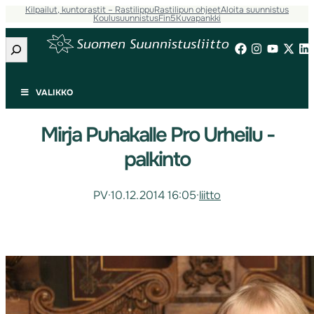
Kilpailut, kuntorastit – Rastilippu
Rastilipun ohjeet
Aloita suunnistus
Koulusuunnistus
Fin5
Kuvapankki
Etsi
VALIKKO
Mirja Puhakalle Pro Urheilu -
palkinto
PV
·
10.12.2014 16:05
·
liitto