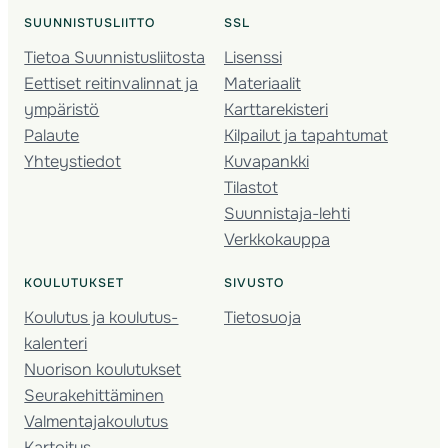
SUUNNISTUSLIITTO
SSL
Tietoa Suunnistusliitosta
Lisenssi
Eettiset reitinvalinnat ja
Materiaalit
ympäristö
Karttarekisteri
Palaute
Kilpailut ja tapahtumat
Yhteystiedot
Kuvapankki
Tilastot
Suunnistaja-lehti
Verkkokauppa
KOULUTUKSET
SIVUSTO
Koulutus ja koulutus­
Tietosuoja
kalenteri
Nuorison koulutukset
Seura­kehittäminen
Valmentaja­koulutus
Kartoitus