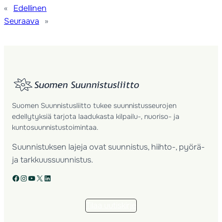
«
Edellinen
Seuraava
»
Suomen Suunnistusliitto tukee suunnistusseurojen
edellytyksiä tarjota laadukasta kilpailu-, nuoriso- ja
kuntosuunnistustoimintaa.
Suunnistuksen lajeja ovat suunnistus, hiihto-, pyörä-
ja tarkkuussuunnistus.
Facebook
Instagram
YouTube
X
LinkedIn
Tilaa uutiskirje