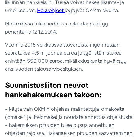
liikunnan hankkeisiin. Tukea voivat hakea liikunta- ja
urheiluseurat.
Hakuohjeet
löytyvät OKM:n sivuilta.
Molemmissa tukimuodoissa hakuaika päättyy
perjantaina 12.12.2014.
Vuonna 2015 veikkausvoittovaroista myönnetään
seuratukea 4,5 miljoonaa euroa ja työllistämistukea
enintään 550 000 euroa, mikäli eduskunta hyväksyy
ensi vuoden talousarvioesityksen.
Suunnistusliiton neuvot
hankehakemuksen tekoon:
– käytä vain OKM:n ohjeissa määritettyjä lomakkeita
(lomake 1 ja liitelomake) ja noudata annettua ohjeistusta
– hakemuksen pituuden tulee pysyä annettujen
ohjeiden rajoissa. Hakemuksen pituuden kasvattaminen