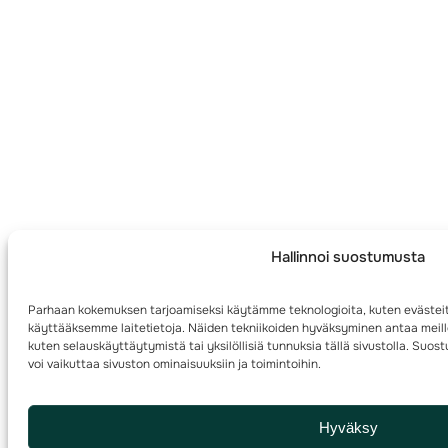
Hallinnoi suostumusta
Parhaan kokemuksen tarjoamiseksi käytämme teknologioita, kuten evästeit
käyttääksemme laitetietoja. Näiden tekniikoiden hyväksyminen antaa meille
kuten selauskäyttäytymistä tai yksilöllisiä tunnuksia tällä sivustolla. Su
voi vaikuttaa sivuston ominaisuuksiin ja toimintoihin.
Hyväksy