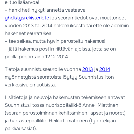
ei tuo lisäarvoa!
– hanki heti nykytilannetta vastaava
yhdistysrekisteriote
jos seuran tiedot ovat muuttuneet
vuoden 2013 tai 2014 hakemuksesta tai ette ole aiemmin
hakeneet seuratukea
– tee selkeä, mutta hyvin perusteltu hakemus!
– jätä hakemus postiin riittävän ajoissa, jotta se on
perillä perjantaina 12.12.2014.
Tietoja suunnistusseuroille vuonna
2013
ja
2014
myönnetyistä seuratuista löytyy Suunnistusliiton
verkkosivujen uutisista.
Lisätietoja ja neuvoja hakemusten tekemiseen antavat
Suunnistusliitossa nuorisopäällikkö Anneli Miettinen
(seuran perustoiminnan kehittäminen, lapset ja nuoret)
ja harrastepäällikkö Heikki Liimatainen (työntekijän
palkkausasiat).