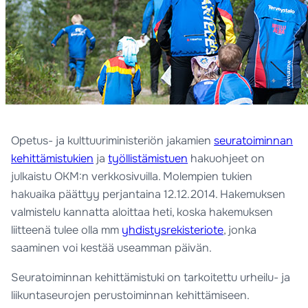
Opetus- ja kulttuuriministeriön jakamien
seuratoiminnan
kehittämistukien
ja
työllistämistuen
hakuohjeet on
julkaistu OKM:n verkkosivuilla. Molempien tukien
hakuaika päättyy perjantaina 12.12.2014. Hakemuksen
valmistelu kannatta aloittaa heti, koska hakemuksen
liitteenä tulee olla mm
yhdistysrekisteriote
, jonka
saaminen voi kestää useamman päivän.
Seuratoiminnan kehittämistuki on tarkoitettu urheilu- ja
liikuntaseurojen perustoiminnan kehittämiseen.