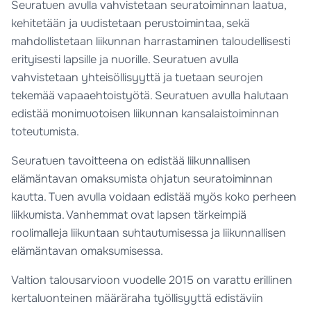
Seuratuen avulla vahvistetaan seuratoiminnan laatua,
kehitetään ja uudistetaan perustoimintaa, sekä
mahdollistetaan liikunnan harrastaminen taloudellisesti
erityisesti lapsille ja nuorille. Seuratuen avulla
vahvistetaan yhteisöllisyyttä ja tuetaan seurojen
tekemää vapaaehtoistyötä. Seuratuen avulla halutaan
edistää monimuotoisen liikunnan kansalaistoiminnan
toteutumista.
Seuratuen tavoitteena on edistää liikunnallisen
elämäntavan omaksumista ohjatun seuratoiminnan
kautta. Tuen avulla voidaan edistää myös koko perheen
liikkumista. Vanhemmat ovat lapsen tärkeimpiä
roolimalleja liikuntaan suhtautumisessa ja liikunnallisen
elämäntavan omaksumisessa.
Valtion talousarvioon vuodelle 2015 on varattu erillinen
kertaluonteinen määräraha työllisyyttä edistäviin