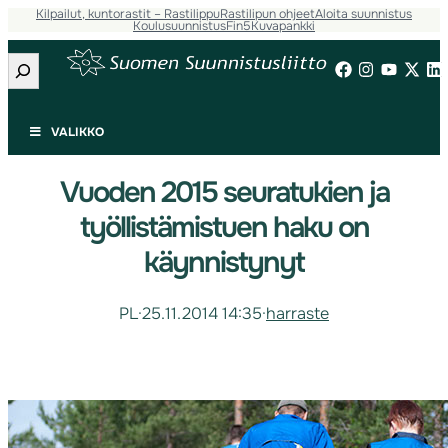
Kilpailut, kuntorastit – Rastilippu
Rastilipun ohjeet
Aloita suunnistus
Koulusuunnistus
Fin5
Kuvapankki
Etsi
VALIKKO
Vuoden 2015 seuratukien ja
työllistämistuen haku on
käynnistynyt
PL
·
25.11.2014 14:35
·
harraste