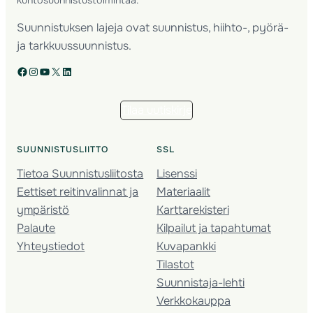
Suunnistuksen lajeja ovat suunnistus, hiihto-, pyörä-
ja tarkkuussuunnistus.
Facebook
Instagram
YouTube
X
LinkedIn
Tilaa uutiskirje
SUUNNISTUSLIITTO
SSL
Tietoa Suunnistusliitosta
Lisenssi
Eettiset reitinvalinnat ja
Materiaalit
ympäristö
Karttarekisteri
Palaute
Kilpailut ja tapahtumat
Yhteystiedot
Kuvapankki
Tilastot
Suunnistaja-lehti
Verkkokauppa