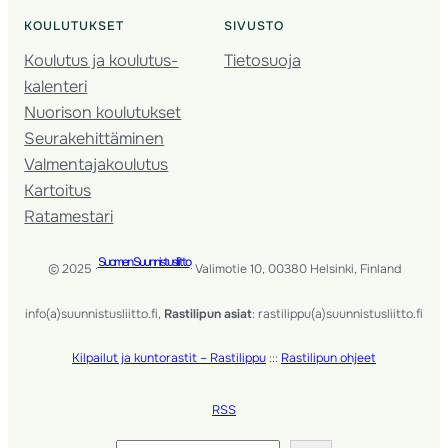
KOULUTUKSET
SIVUSTO
Koulutus ja koulutus­
Tietosuoja
kalenteri
Nuorison koulutukset
Seura­kehittäminen
Valmentaja­koulutus
Kartoitus
Ratamestari
Suomen Suunnistusliitto
© 2025 ·
· Valimotie 10, 00380 Helsinki, Finland
info(a)suunnistusliitto.fi,
Rastilipun asiat
: rastilippu(a)suunnistusliitto.fi
Kilpailut ja kuntorastit – Rastilippu
:::
Rastilipun ohjeet
RSS