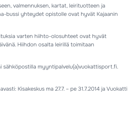
een, valmennuksen, kartat, leirituotteen ja
una-bussi yhteydet opistolle ovat hyvät Kajaanin
ituksia varten hiihto-olosuhteet ovat hyvät
vänä. Hiihdon osalta leirillä toimitaan
 sähköpostilla myyntipalvelu(a)vuokattisport.fi.
sti: Kisakeskus ma 27.7. – pe 31.7.2014 ja Vuokatti