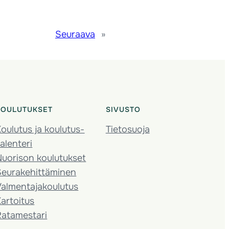
Seuraava
»
KOULUTUKSET
SIVUSTO
oulutus ja koulutus­
Tietosuoja
alenteri
Nuorison koulutukset
Seura­kehittäminen
almentaja­koulutus
artoitus
Ratamestari