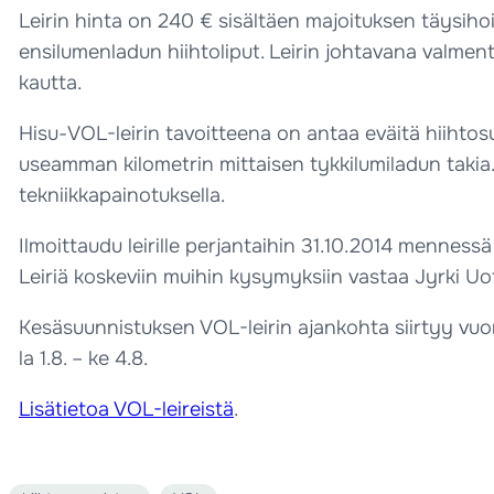
Leirin hinta on 240 € sisältäen majoituksen täysiho
ensilumenladun hiihtoliput. Leirin johtavana valment
kautta.
Hisu-VOL-leirin tavoitteena on antaa eväitä hiihtos
useamman kilometrin mittaisen tykkilumiladun takia. 
tekniikkapainotuksella.
Ilmoittaudu leirille perjantaihin 31.10.2014 menness
Leiriä koskeviin muihin kysymyksiin vastaa Jyrki Uot
Kesäsuunnistuksen VOL-leirin ajankohta siirtyy vuon
la 1.8. – ke 4.8.
Lisätietoa VOL-leireistä
.