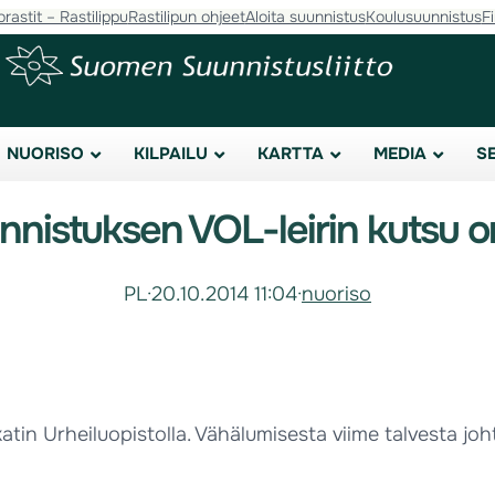
orastit – Rastilippu
Rastilipun ohjeet
Aloita suunnistus
Koulusuunnistus
F
NUORISO
KILPAILU
KARTTA
MEDIA
S
nnistuksen VOL-leirin kutsu on
PL
·
20.10.2014 11:04
·
nuoriso
in Urheiluopistolla. Vähälumisesta viime talvesta johtue