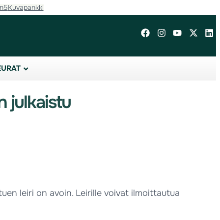
in5
Kuvapankki
EURAT
 julkaistu
n leiri on avoin. Leirille voivat ilmoittautua