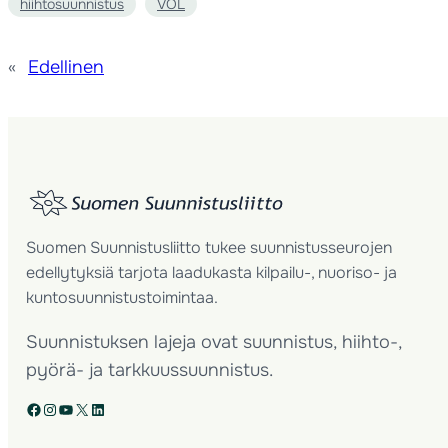
hiihtosuunnistus
VOL
«
Edellinen
Suomen Suunnistusliitto tukee suunnistusseurojen
edellytyksiä tarjota laadukasta kilpailu-, nuoriso- ja
kuntosuunnistustoimintaa.
Suunnistuksen lajeja ovat suunnistus, hiihto-,
pyörä- ja tarkkuussuunnistus.
Facebook
Instagram
YouTube
X
LinkedIn