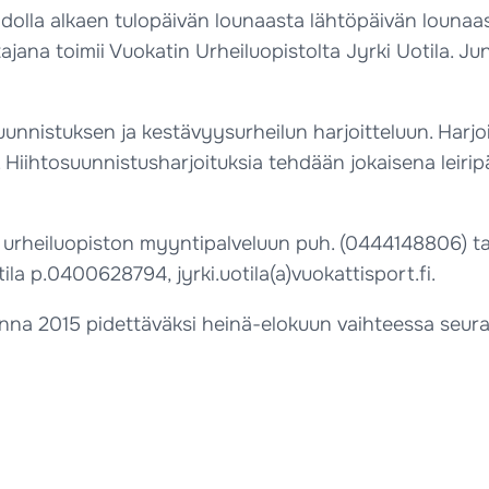
idolla alkaen tulopäivän lounaasta lähtöpäivän lounaas
ajana toimii Vuokatin Urheiluopistolta Jyrki Uotila. J
uunnistuksen ja kestävyysurheilun harjoitteluun. Harjo
Hiihtosuunnistusharjoituksia tehdään jokaisena leiripäi
ä urheiluopiston myyntipalveluun puh. (0444148806) tai
ila p.0400628794, jyrki.uotila(a)vuokattisport.fi.
na 2015 pidettäväksi heinä-elokuun vaihteessa seuraava