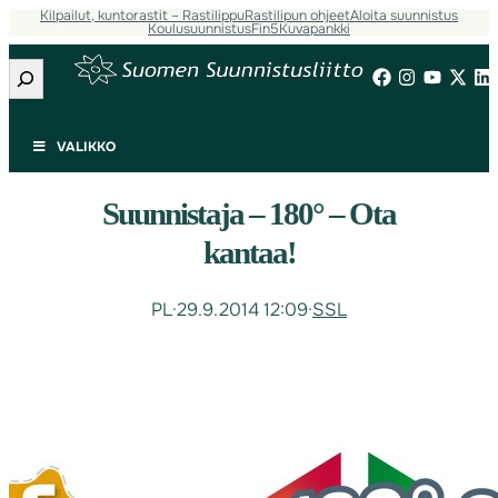
Kilpailut, kuntorastit – Rastilippu
Rastilipun ohjeet
Aloita suunnistus
Koulusuunnistus
Fin5
Kuvapankki
Etsi
VALIKKO
Suunnistaja – 180° – Ota
kantaa!
PL
·
29.9.2014 12:09
·
SSL