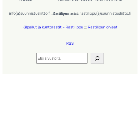
info(a)suunnistusliitto.fi,
: rastilippu(a)suunnistusliitto.fi
Rastilipun asiat
Kilpailut ja kuntorastit – Rastilippu
:::
Rastilipun ohjeet
RSS
Etsi