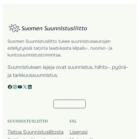
Suomen Suunnistusliitto tukee suunnistusseurojen
edellytyksiä tarjota laadukasta kilpailu-, nuoriso- ja
kuntosuunnistustoimintaa.
Suunnistuksen lajeja ovat suunnistus, hiihto-, pyörä-
ja tarkkuussuunnistus.
Facebook
Instagram
YouTube
X
LinkedIn
Tilaa uutiskirje
SUUNNISTUSLIITTO
SSL
Tietoa Suunnistusliitosta
Lisenssi