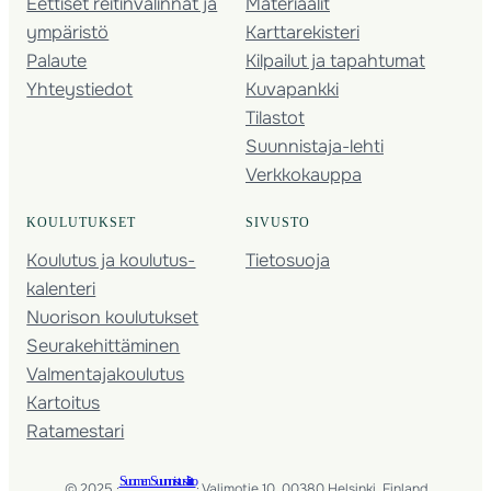
Eettiset reitinvalinnat ja
Materiaalit
ympäristö
Karttarekisteri
Palaute
Kilpailut ja tapahtumat
Yhteystiedot
Kuvapankki
Tilastot
Suunnistaja-lehti
Verkkokauppa
KOULUTUKSET
SIVUSTO
Koulutus ja koulutus­
Tietosuoja
kalenteri
Nuorison koulutukset
Seura­kehittäminen
Valmentaja­koulutus
Kartoitus
Ratamestari
Suomen Suunnistusliitto
© 2025 ·
· Valimotie 10, 00380 Helsinki, Finland