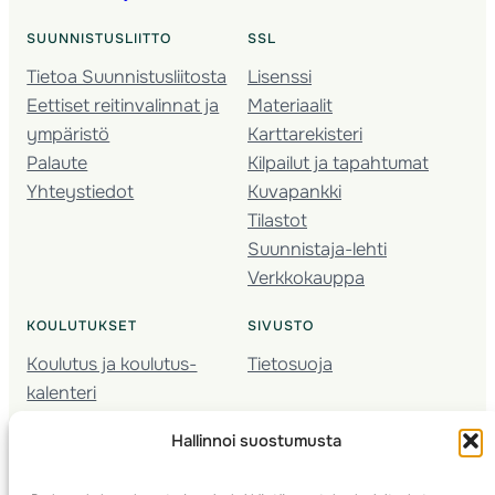
SUUNNISTUSLIITTO
SSL
Tietoa Suunnistusliitosta
Lisenssi
Eettiset reitinvalinnat ja
Materiaalit
ympäristö
Karttarekisteri
Palaute
Kilpailut ja tapahtumat
Yhteystiedot
Kuvapankki
Tilastot
Suunnistaja-lehti
Verkkokauppa
KOULUTUKSET
SIVUSTO
Koulutus ja koulutus­
Tietosuoja
kalenteri
Nuorison koulutukset
Hallinnoi suostumusta
Seura­kehittäminen
Valmentaja­koulutus