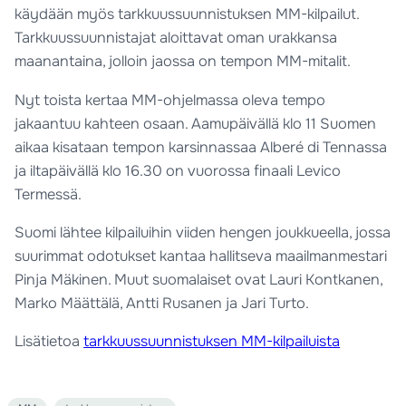
käydään myös tarkkuussuunnistuksen MM-kilpailut.
Tarkkuussuunnistajat aloittavat oman urakkansa
maanantaina, jolloin jaossa on tempon MM-mitalit.
Nyt toista kertaa MM-ohjelmassa oleva tempo
jakaantuu kahteen osaan. Aamupäivällä klo 11 Suomen
aikaa kisataan tempon karsinnassaa Alberé di Tennassa
ja iltapäivällä klo 16.30 on vuorossa finaali Levico
Termessä.
Suomi lähtee kilpailuihin viiden hengen joukkueella, jossa
suurimmat odotukset kantaa hallitseva maailmanmestari
Pinja Mäkinen. Muut suomalaiset ovat Lauri Kontkanen,
Marko Määttälä, Antti Rusanen ja Jari Turto.
Lisätietoa
tarkkuussuunnistuksen MM-kilpailuista