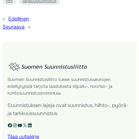
MM
tarkkuussuunnistus
«
Edellinen
Seuraava
»
Suomen Suunnistusliitto tukee suunnistusseurojen
edellytyksiä tarjota laadukasta kilpailu-, nuoriso- ja
kuntosuunnistustoimintaa.
Suunnistuksen lajeja ovat suunnistus, hiihto-, pyörä-
ja tarkkuussuunnistus.
Facebook
Instagram
YouTube
X
LinkedIn
Tilaa uutiskirje