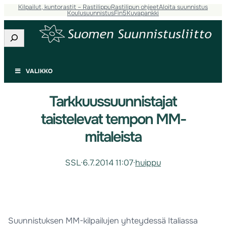
Kilpailut, kuntorastit – Rastilippu
Rastilipun ohjeet
Aloita suunnistus
Koulusuunnistus
Fin5
Kuvapankki
Etsi
VALIKKO
Tarkkuussuunnistajat
taistelevat tempon MM-
mitaleista
SSL
·
6.7.2014 11:07
·
huippu
Suunnistuksen MM-kilpailujen yhteydessä Italiassa