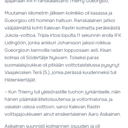
ajajanaan KR:n ranskalaistähti Thierry Gueorgiou.
Muutaman kilometrin jälkeen kolmikko oli kasassa ja
Gueorgiou otti homman haltuun. Ranskalainen jatkoi
vääjäämättä kohti Kalevan Rastin kolmatta peräkkäistä
Jukola-voittoa. Tripla irtosi lopulta 11 sekunnin erolla IFK
Lidingöön, jonka ankkuri Johansson jaksoi roikkua
Gueorgioun kannoilla radan loppuosaan asti. Kisan
kolmas oli Södertälje Nykvarn. Toiseksi paras
suomalaisjoukkue oli pitkään voittotaistelussa pysynyt
Vaajakosken Terä (5.), jonka perässä kuudenneksi tuli
Hiidenkiertäjät.
– Kun Thierry tuli yleisörastille tuohon jyrkänteelle, näin
hänen päämäärätietoisuutensa ja voitonhalunsa, ja
uskalsin uskoa voittoon, sanoi Kalevan Rastin
voittajajoukkueen ainut ensikertalainen Aaro Asikainen.
Asikainen suunnisti kolmannen osuuden ja oli