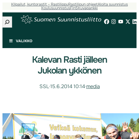
Kilpailut, kuntorastit – Rastilippu
Rastilipun ohjeet
Aloita suunnistus
Koulusuunnistus
Fin5
Kuvapankki
Etsi
VALIKKO
Kalevan Rasti jälleen
Jukolan ykkönen
SSL
·
15.6.2014 10:14
·
media