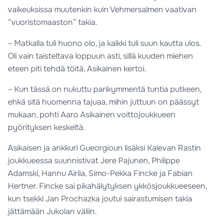
vaikeuksissa muutenkin kuin Vehmersalmen vaativan
”vuoristomaaston” takia.
– Matkalla tuli huono olo, ja kaikki tuli suun kautta ulos.
Oli vain taisteltava loppuun asti, sillä kuuden miehen
eteen piti tehdä töitä, Asikainen kertoi.
– Kun tässä on nukuttu parikymmentä tuntia putkeen,
ehkä sitä huomenna tajuaa, mihin juttuun on päässyt
mukaan, pohti Aaro Asikainen voittojoukkueen
pyörityksen keskeltä.
Asikaisen ja ankkuri Gueorgioun lisäksi Kalevan Rastin
joukkueessa suunnistivat Jere Pajunen, Philippe
Adamski, Hannu Airila, Simo-Pekka Fincke ja Fabian
Hertner. Fincke sai pikahälytyksen ykkösjoukkueeseen,
kun tsekki Jan Prochazka joutui sairastumisen takia
jättämään Jukolan väliin.