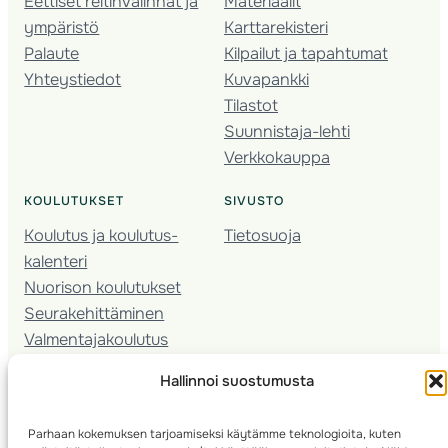
Eettiset reitinvalinnat ja
Materiaalit
ympäristö
Karttarekisteri
Palaute
Kilpailut ja tapahtumat
Yhteystiedot
Kuvapankki
Tilastot
Suunnistaja-lehti
Verkkokauppa
KOULUTUKSET
SIVUSTO
Koulutus ja koulutus­
Tietosuoja
kalenteri
Nuorison koulutukset
Seura­kehittäminen
Valmentaja­koulutus
Kartoitus
Hallinnoi suostumusta
Ratamestari
Parhaan kokemuksen tarjoamiseksi käytämme teknologioita, kuten
Suomen Suunnistusliitto
© 2025 ·
· Valimotie 10, 00380 Helsinki, Finland