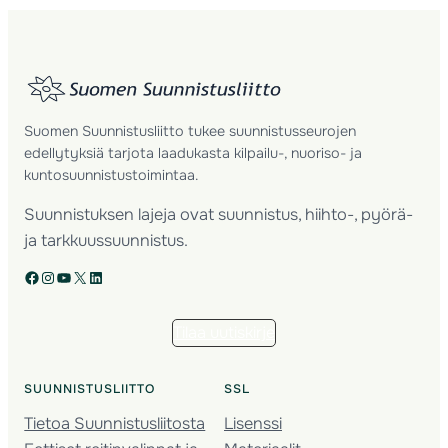
Suomen Suunnistusliitto tukee suunnistusseurojen
edellytyksiä tarjota laadukasta kilpailu-, nuoriso- ja
kuntosuunnistustoimintaa.
Suunnistuksen lajeja ovat suunnistus, hiihto-, pyörä-
ja tarkkuussuunnistus.
Facebook
Instagram
YouTube
X
LinkedIn
Tilaa uutiskirje
SUUNNISTUSLIITTO
SSL
Tietoa Suunnistusliitosta
Lisenssi