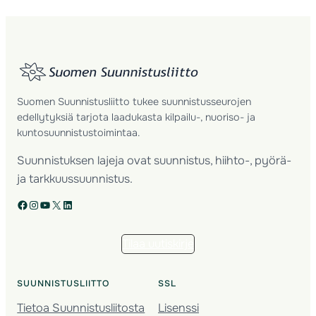
Suomen Suunnistusliitto tukee suunnistusseurojen
edellytyksiä tarjota laadukasta kilpailu-, nuoriso- ja
kuntosuunnistustoimintaa.
Suunnistuksen lajeja ovat suunnistus, hiihto-, pyörä-
ja tarkkuussuunnistus.
Facebook
Instagram
YouTube
X
LinkedIn
Tilaa uutiskirje
SUUNNISTUSLIITTO
SSL
Tietoa Suunnistusliitosta
Lisenssi