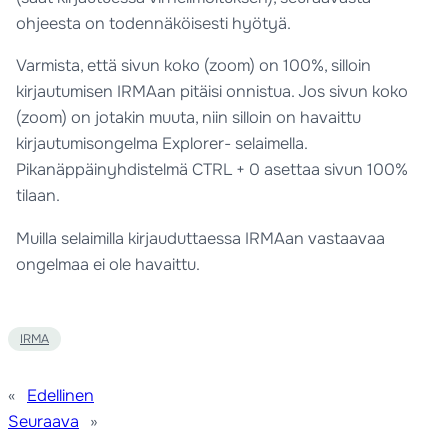
ohjeesta on todennäköisesti hyötyä.
Varmista, että sivun koko (zoom) on 100%, silloin
kirjautumisen IRMAan pitäisi onnistua. Jos sivun koko
(zoom) on jotakin muuta, niin silloin on havaittu
kirjautumisongelma Explorer- selaimella.
Pikanäppäinyhdistelmä CTRL + 0 asettaa sivun 100%
tilaan.
Muilla selaimilla kirjauduttaessa IRMAan vastaavaa
ongelmaa ei ole havaittu.
IRMA
«
Edellinen
Seuraava
»