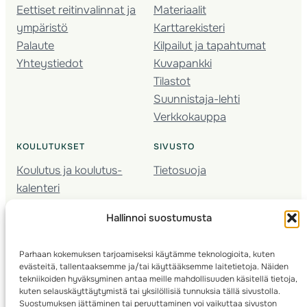
Eettiset reitinvalinnat ja
Materiaalit
ympäristö
Karttarekisteri
Palaute
Kilpailut ja tapahtumat
Yhteystiedot
Kuvapankki
Tilastot
Suunnistaja-lehti
Verkkokauppa
KOULUTUKSET
SIVUSTO
Koulutus ja koulutus­
Tietosuoja
kalenteri
Nuorison koulutukset
Hallinnoi suostumusta
Seura­kehittäminen
Valmentaja­koulutus
Parhaan kokemuksen tarjoamiseksi käytämme teknologioita, kuten
Kartoitus
evästeitä, tallentaaksemme ja/tai käyttääksemme laitetietoja. Näiden
Ratamestari
tekniikoiden hyväksyminen antaa meille mahdollisuuden käsitellä tietoja,
kuten selauskäyttäytymistä tai yksilöllisiä tunnuksia tällä sivustolla.
Suostumuksen jättäminen tai peruuttaminen voi vaikuttaa sivuston