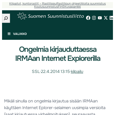
Kilpailut, kuntorastit – Rastilippu
Rastilipun ohjeet
Aloita suunnistus
Koulusuunnistus
Fin5
Kuvapankki
Etsi
VALIKKO
Ongelmia kirjauduttaessa
IRMAan Internet Explorerilla
SSL
·
22.4.2014 13:15
·
kilpailu
Mikäli sinulla on ongelmia kirjautua sisään IRMAan
käyttäen Internet Eplorer-selaimen uusimpia versioita
(saat kirjautuessa virheilmoituksen), seuraavasta